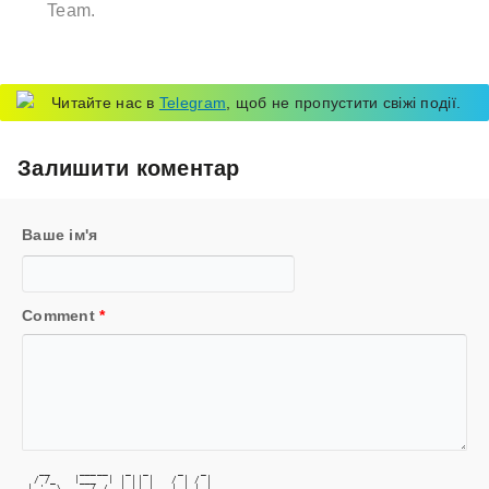
Team.
Читайте нас в
Telegram
, щоб не пропустити свіжі події.
Залишити коментар
Ваше ім'я
Comment
*
   __     _____   _  _     _   _ 
  / /_   |___  | | || |   / | / |
 | '_ \     / /  | || |_  | | | |