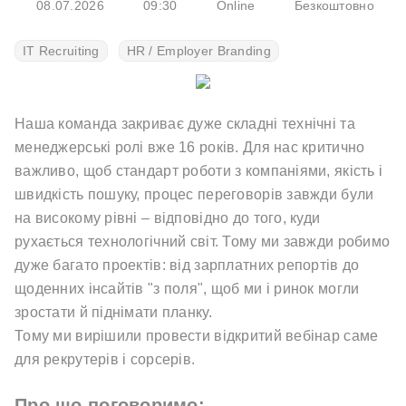
08.07.2026
09:30
Online
Безкоштовно
IT Recruiting
HR / Employer Branding
Наша команда закриває дуже складні технічні та
менеджерські ролі вже 16 років. Для нас критично
важливо, щоб стандарт роботи з компаніями, якість і
швидкість пошуку, процес переговорів завжди були
на високому рівні – відповідно до того, куди
рухається технологічний світ. Тому ми завжди робимо
дуже багато проектів: від зарплатних репортів до
щоденних інсайтів "з поля", щоб ми і ринок могли
зростати й піднімати планку.
Тому ми вирішили провести відкритий вебінар саме
для рекрутерів і сорсерів.
Про що поговоримо: