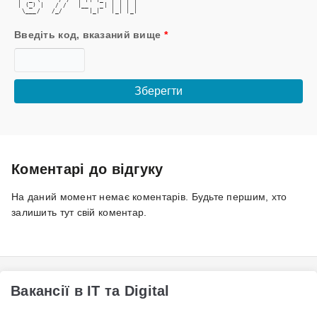
 | (_) |   / /   |__   _| | | | |
  \___/   /_/       |_|   |_| |_|
Введіть код, вказаний вище
*
Коментарі до відгуку
На даний момент немає коментарів. Будьте першим, хто
залишить тут свій коментар.
Вакансії в IT та Digital