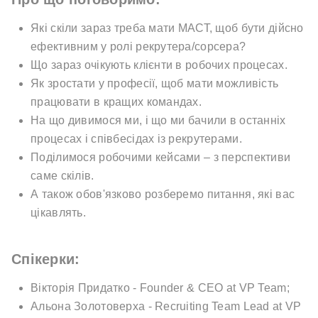
Які скіли зараз треба мати МАСТ, щоб бути дійсно
ефективним у ролі рекрутера/сорсера?
Що зараз очікують клієнти в робочих процесах.
Як зростати у професії, щоб мати можливість
працювати в кращих командах.
На що дивимося ми, і що ми бачили в останніх
процесах і співбесідах із рекрутерами.
Поділимося робочими кейсами – з перспективи
саме скілів.
А також обов'язково розберемо питання, які вас
цікавлять.
Спікерки:
Вікторія Придатко - Founder & CEO at VP Team;
Альона Золотоверха - Recruiting Team Lead at VP