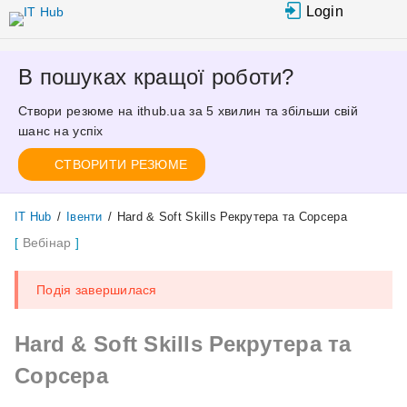
Перейти
Login
до
основного
вмісту
В пошуках кращої роботи?
Створи резюме на ithub.ua за 5 хвилин та збільши свій
шанс на успіх
СТВОРИТИ РЕЗЮМЕ
IT Hub
/
Івенти
/
Hard & Soft Skills Рекрутера та Сорсера
Вебінар
Подія завершилася
Hard & Soft Skills Рекрутера та
Сорсера