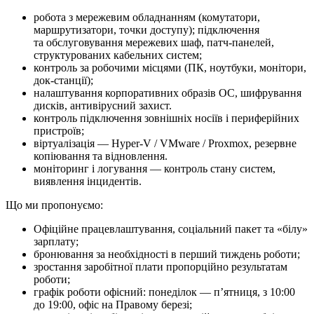
робота з мережевим обладнанням (комутатори,
маршрутизатори, точки доступу); підключення
та обслуговування мережевих шаф, патч-панелей,
структурованих кабельних систем;
контроль за робочими місцями (ПК, ноутбуки, монітори,
док-станції);
налаштування корпоративних образів ОС, шифрування
дисків, антивірусний захист.
контроль підключення зовнішніх носіїв і периферійних
пристроїв;
віртуалізація — Hyper-V / VMware / Proxmox, резервне
копіювання та відновлення.
моніторинг і логування — контроль стану систем,
виявлення інцидентів.
Що ми про­по­ну­є­мо:
Офіційне працевлаштування, соціальний пакет та «білу»
зарплату;
бронювання за необхідності в перший тиждень роботи;
зростання заробітної плати пропорційно результатам
роботи;
графік роботи офісний: понеділок — п’ятниця, з 10:00
до 19:00, офіс на Правому березі;