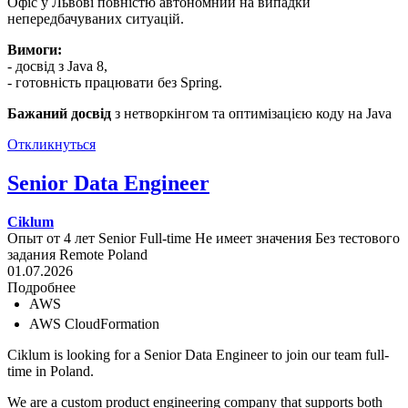
Офіс у Львові повністю автономний на випадки
непередбачуваних ситуацій.
Вимоги:
- досвід з Java 8,
- готовність працювати без Spring.
Бажаний досвід
з нетворкінгом та оптимізацією коду на Java
Откликнуться
Senior Data Engineer
Ciklum
Опыт от 4 лет
Senior
Full-time
Не имеет значения
Без тестового
задания
Remote
Poland
01.07.2026
Подробнее
AWS
AWS CloudFormation
Ciklum is looking for a Senior Data Engineer to join our team full-
time in Poland.
We are a custom product engineering company that supports both