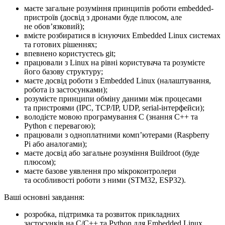
маєте загальне розуміння принципів роботи embedded-
пристроїв (досвід з дронами буде плюсом, але
не обовʼязковий);
вмієте розбиратися в існуючих Embedded Linux системах
та готових рішеннях;
впевнено користуєтесь git;
працювали з Linux на рівні користувача та розумієте
його базову структуру;
маєте досвід роботи з Embedded Linux (налаштування,
робота із застосунками);
розумієте принципи обміну даними між процесами
та пристроями (IPC, TCP/IP, UDP, serial-інтерфейси);
володієте мовою програмування C (знання C++ та
Python є перевагою);
працювали з одноплатними компʼютерами (Raspberry
Pi або аналогами);
маєте досвід або загальне розуміння Buildroot (буде
плюсом);
маєте базове уявлення про мікроконтролери
та особливості роботи з ними (STM32, ESP32).
Ваші основні завдання:
розробка, підтримка та розвиток прикладних
застосунків на C/C++ та Python для Embedded Linux