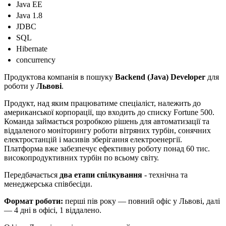
Java EE
Java 1.8
JDBC
SQL
Hibernate
concurrency
Продуктова компанія в пошуку
Backend (Java) Developer
для
роботи у
Львові
.
Продукт, над яким працюватиме спеціаліст, належить до
американської корпорації, що входить до списку Fortune 500.
Команда займається розробкою рішень для автоматизації та
віддаленого моніторингу роботи вітряних турбін, сонячних
електростанцій і масивів зберігання електроенергії.
Платформа вже забезпечує ефективну роботу понад 60 тис.
високопродуктивних турбін по всьому світу.
Передбачається
два етапи спілкування
- технічна та
менеджерська співбесіди.
Формат роботи:
перші пів року — повний офіс у Львові, далі
— 4 дні в офісі, 1 віддалено.