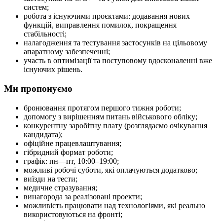
систем;
робота з існуючими проєктами: додавання нових
функцій, виправлення помилок, покращення
стабільності;
налагодження та тестування застосунків на цільовому
апаратному забезпеченні;
участь в оптимізації та поступовому вдосконаленні вже
існуючих рішень.
Ми пропонуємо
бронювання протягом першого тижня роботи;
допомогу з вирішенням питань військового обліку;
конкурентну заробітну плату (розглядаємо очікування
кандидата);
офіційне працевлаштування;
гібридний формат роботи;
графік: пн—пт, 10:00–19:00;
можливі робочі суботи, які оплачуються додатково;
виїзди на тести;
медичне стразування;
винагорода за реалізовані проекти;
можливість працювати над технологіями, які реально
використовуються на фронті;