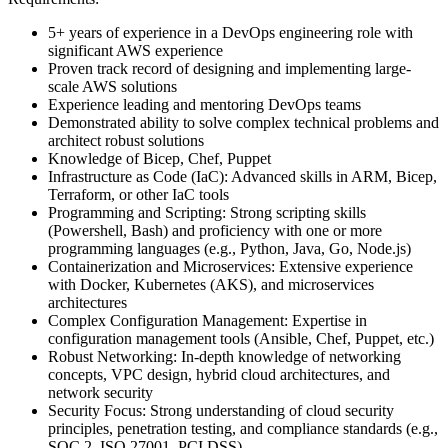
5+ years of experience in a DevOps engineering role with
significant AWS experience
Proven track record of designing and implementing large-
scale AWS solutions
Experience leading and mentoring DevOps teams
Demonstrated ability to solve complex technical problems and
architect robust solutions
Knowledge of Bicep, Chef, Puppet
Infrastructure as Code (IaC): Advanced skills in ARM, Bicep,
Terraform, or other IaC tools
Programming and Scripting: Strong scripting skills
(Powershell, Bash) and proficiency with one or more
programming languages (e.g., Python, Java, Go, Node.js)
Containerization and Microservices: Extensive experience
with Docker, Kubernetes (AKS), and microservices
architectures
Complex Configuration Management: Expertise in
configuration management tools (Ansible, Chef, Puppet, etc.)
Robust Networking: In-depth knowledge of networking
concepts, VPC design, hybrid cloud architectures, and
network security
Security Focus: Strong understanding of cloud security
principles, penetration testing, and compliance standards (e.g.,
SOC 2, ISO 27001, PCI DSS)