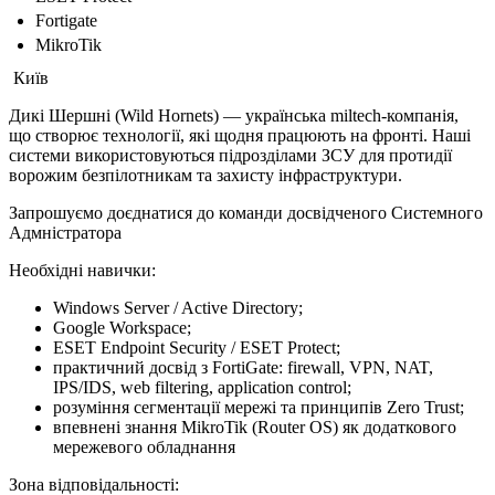
Fortigate
MikroTik
Київ
Дикі Шершні (Wild Hornets) — українська miltech-компанія,
що створює технології, які щодня працюють на фронті. Наші
системи використовуються підрозділами ЗСУ для протидії
ворожим безпілотникам та захисту інфраструктури.
Запрошуємо доєднатися до команди досвідченого Системного
Адмністратора
Необхідні навички:
Windows Server / Active Directory;
Google Workspace;
ESET Endpoint Security / ESET Protect;
практичний досвід з FortiGate: firewall, VPN, NAT,
IPS/IDS, web filtering, application control;
розуміння сегментації мережі та принципів Zero Trust;
впевнені знання MikroTik (Router OS) як додаткового
мережевого обладнання
Зона відповідальності: