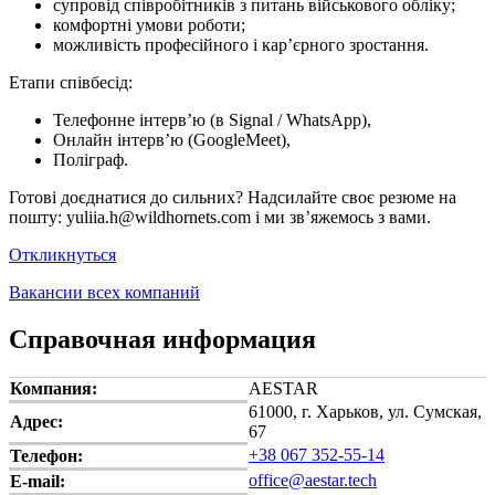
супровід співробітників з питань військового обліку;
комфортні умови роботи;
можливість професійного і кар’єрного зростання.
Етапи співбесід:
Телефонне інтерв’ю (в Signal / WhatsApp),
Онлайн інтерв’ю (GoogleMeet),
Поліграф.
Готові доєднатися до сильних? Надсилайте своє резюме на
пошту: yuliia.h@wildhornets.com і ми звʼяжемось з вами.
Откликнуться
Вакансии всех компаний
Справочная информация
Компания:
AESTAR
61000, г. Харьков, ул. Сумская,
Адрес:
67
+38 067 352-55-14
Телефон:
office@aestar.tech
E-mail: