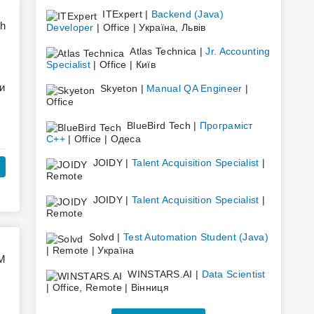
ITExpert |
Backend (Java)
Developer
| Office | Україна, Львів
Atlas Technica |
Jr. Accounting
Specialist
| Office | Київ
и
Skyeton |
Manual QA Engineer
|
Office
BlueBird Tech |
Програміст
C++
| Office | Одеса
JOIDY |
Talent Acquisition Specialist
|
Remote
JOIDY |
Talent Acquisition Specialist
|
Remote
Solvd |
Test Automation Student (Java)
,
| Remote | Україна
WINSTARS.AI |
Data Scientist
t
| Office, Remote | Вінниця