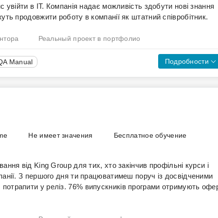
с увійти в ІТ. Компанія надає можливість здобути нові знання
ice.
жуть продовжити роботу в компанії як штатний співробітник.
ристовувати Lakehouse Federation та реалізовувати Change
нтора
Реальный проект в портфолио
ням Zero-Bus Streaming для високопродуктивної обробки подій
івбесіду;
ed Generation (RAG) та використовувати інструменти AI-
Подробности
 QA Manual
ily calls, weekly work planning;
 Engineering рішення – від інженерії даних і автоматизації до
займається розробкою платформи-сайтбілдеру. Ми даємо
м ментором.
ентуючи їх у фінальному проєкті відповідно до сучасних вимог
tem;
д у сфері QA. Випускники програми можуть продовжити роботу
у.
clarification of difficult things;
ку відповіді), відсутність логічних помилок, чистота коду, а
ndamentals;
упний етап відкривається після проходження попереднього.
завдання і заповнити заявку на сайті програми.
ime
Не имеет значения
Бесплатное обучение
ання від King Group для тих, хто закінчив профільні курси і
панії. З першого дня ти працюватимеш поруч із досвідченими
 потрапити у реліз. 76% випускників програми отримують офе
о українською);
ість пройти співбесіду та долучитися до команди ЕРАМ,
(англійською або українською).
вичок і актуальних можливостей в компанії.