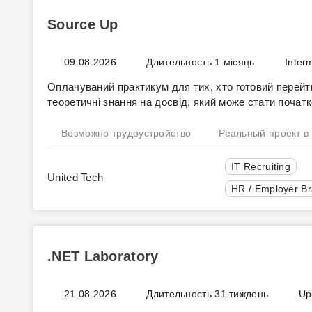
Source Up
09.08.2026
Длительность 1 місяць
Inter
Оплачуваний практикум для тих, хто готовий перейти
теоретичні знання на досвід, який може стати початко
Возможно трудоустройство
Реальный проект в
IT Recruiting
United Tech
HR / Employer B
Ти вже знаєш, як шукати кандидатів. Тепер час перев
Source Up
– це місяць оплачуваної практики з вакан
портфоліо": ти долучишся до роботи Talent Acquisit
якого зазвичай бракує після завершення курсів. По
.NET Laboratory
процеси, надаватиме фідбек і підтримає на кожному 
Учасники, які покажуть найсильніший результат, от
21.08.2026
Длительность 31 тиждень
Up
Acquisition команди United Tech.