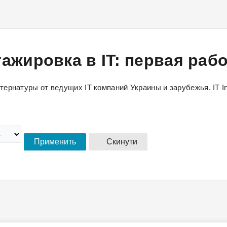
Перейти к
основному
содержанию
ажировка в IT: первая раб
ернатуры от ведущих IT компаний Украины и зарубежья. IT I