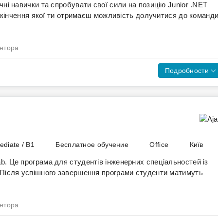
чні навички та спробувати свої сили на позицію Junior .NET
 закінчення якої ти отримаєш можливість долучитися до команд
нтора
Подробности
 глибоке розуміння інструментів і підходів до пошуку
CSS
JavaScript
Git
крок – практика;
ET і бажанням отримати практичний досвід, необхідний для
езультат має значення;
уться в досить інтенсивному форматі: навчання та проєктна
чеш швидко зростати;
 Термін перебування в Лабораторії залежить від
 4-5 місяці учасників чекають перші співбесіди на Production-
ediate / B1
Бесплатное обучение
Office
Київ
United Tech.
b. Це програма для студентів інженерних спеціальностей із
 Після успішного завершення програми студенти матимуть
нтора
дене навчання, свій досвід і мотивацію долучитися до практики