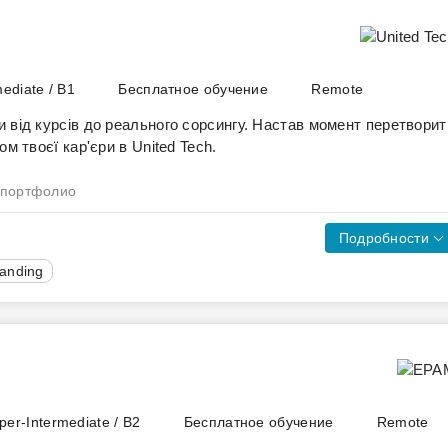
mediate / B1
Бесплатное обучение
Remote
 від курсів до реального сорсингу. Настав момент перетворит
м твоєї кар'єри в United Tech.
 портфолио
Подробности
randing
ірити ці знання в роботі.
сіями United Tech. Це не навчальна симуляція чи задачі "для
ion команди, спробуєш себе в ролі сорсера та отримаєш досвід
руч буде персональний бадді, який допоможе зануритися в
етапі практикуму.
римають можливість продовжити цей шлях уже як частина Talen
per-Intermediate / B2
Бесплатное обучение
Remote