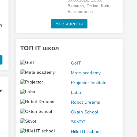
06.08.2026
,
15:00
,
Вебинар,
Online,
Київ,
Безкоштовно
Все ивенты
я
ТОП IT школ
GoIT
Mate academy
Projector Institute
в
Laba
Robot Dreams
Okten School
SKVOT
Hillel IT school