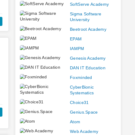
SoftServe Academy
ми
Sigma Software
University
Beetroot Academy
EPAM
IAMPM
Genesis Academy
DAN IT Education
Foxminded
в
CyberBionic
Systematics
Choice31
Genius.Space
Atom
,
Web Academy