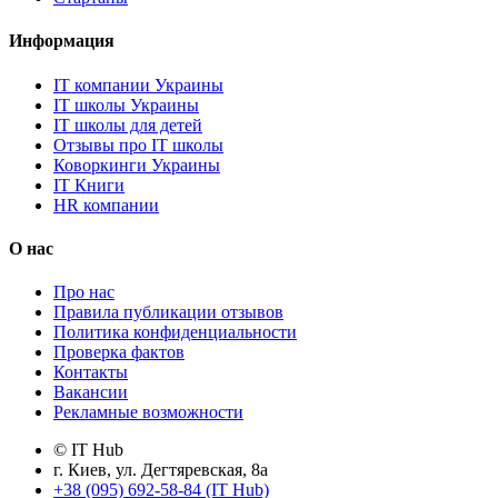
Информация
IT компании Украины
IT школы Украины
IT школы для детей
Отзывы про IT школы
Коворкинги Украины
IT Книги
HR компании
О нас
Про нас
Правила публикации отзывов
Политика конфиденциальности
Проверка фактов
Контакты
Вакансии
Рекламные возможности
© IT Hub
г. Киев, ул. Дегтяревская, 8а
+38 (095) 692-58-84 (IT Hub)