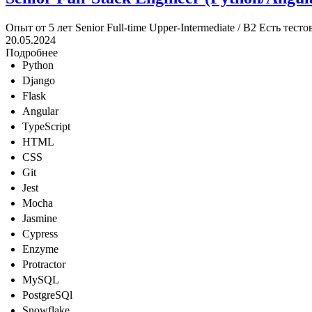
Опыт от 5 лет
Senior
Full-time
Upper-Intermediate / B2
Есть тесто
20.05.2024
Подробнее
Python
Django
Flask
Angular
TypeScript
HTML
CSS
Git
Jest
Mocha
Jasmine
Cypress
Enzyme
Protractor
MySQL
PostgreSQl
Snowflake