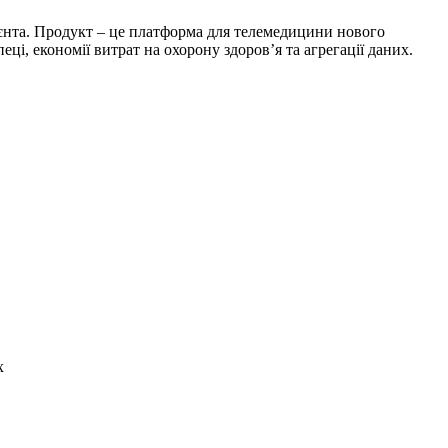
лієнта. Продукт – це платформа для телемедицини нового
і, економії витрат на охорону здоров’я та агрегації даних.
ях