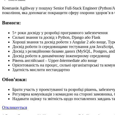
Компанія Agiliway у пошуку Senior Full-Stack Engineer (Python
покоління, яка допомагає покращити сферу охорони здоров’я в С
Вимоги:
5+ роки досвіду у розробці програмного забезпечення
Cильні знання та досвід з Python, Django або Flask
Хороші знання та досвід роботи з Angular 2 або вище, Typ
Досвід роботи із середовищами тестування для JavaScript, т
Досвід з реляційними базами даних (MySQL, Postgres, and
Досвід роботи в динамічному інженерному середовищі
Рівень англійської – Upper-Intermediate або вище
Орієнтованість на процес, сильні організаторські та ком
Здатність мислити нестандартно
Обов’язки:
Брати участь у проектуванні та розробці рішень, забезп
Регулярна комунікація з командою на стороні замовника, б
Надавати оцінку та звітність щодо поставлених завдань т
Откликнуться