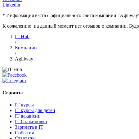
Linkedin
* Информация взята с официального сайта компании "Agiliway"
К сожалению, на данный момент нет отзывов о компании. Будьт
IT Hub
/
Компании
/
Agiliway
Сервисы
IT курсы
IT курсы для детей
IT вакансии
IT Стажировка
Зарплата в IT
События
Стартапы