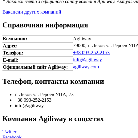
* Вакансії взято з офіційного сайту компанії Agiliway. Актуаль
Вакансии других компаний
Справочная информация
Компания:
Agiliway
79000, г. Львов ул. Героев УПА
Адрес:
+38 093-252-2153
Телефон:
info@agiliway
E-mail:
agiliway.com
Официальный сайт Agiliway:
Телефон, контакты компании
г. Львов ул. Героев УПА, 73
+38 093-252-2153
info@agiliway
Компания Agiliway в соцсетях
Twitter
Facebook