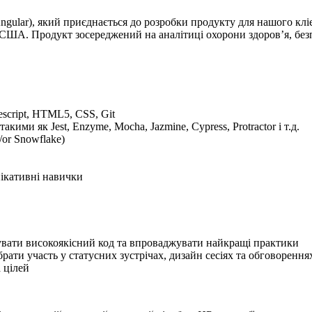
/Angular), який приєднається до розробки продукту для нашого к
ША. Продукт зосереджений на аналітиці охорони здоров’я, безпец
escript, HTML5, CSS, Git
акими як Jest, Enzyme, Mocha, Jazmine, Cypress, Protractor і т.д.
/or Snowflake)
унікативні навички
ечувати високоякісний код та впроваджувати найкращі практики
рати участь у статусних зустрічах, дизайн сесіях та обговоренн
а цілей