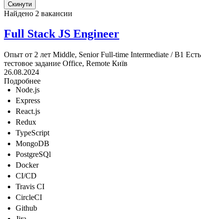
Найдено 2 вакансии
Full Stack JS Engineer
Опыт от 2 лет
Middle, Senior
Full-time
Intermediate / B1
Есть
тестовое задание
Office, Remote
Київ
26.08.2024
Подробнее
Node.js
Express
React.js
Redux
TypeScript
MongoDB
PostgreSQl
Docker
CI/CD
Travis CI
CircleCI
Github
Jira