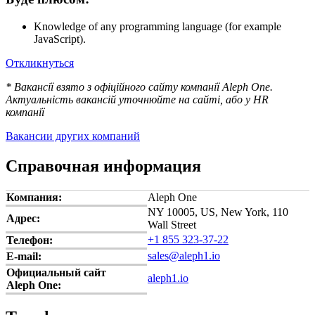
Knowledge of any programming language (for example
JavaScript).
Откликнуться
* Вакансії взято з офіційного сайту компанії Aleph One.
Актуальність вакансій уточнюйте на сайті, або у HR
компанії
Вакансии других компаний
Справочная информация
Компания:
Aleph One
NY 10005, US, New York, 110
Адрес:
Wall Street
+1 855 323-37-22
Телефон:
sales@aleph1.io
E-mail:
Официальный сайт
aleph1.io
Aleph One: