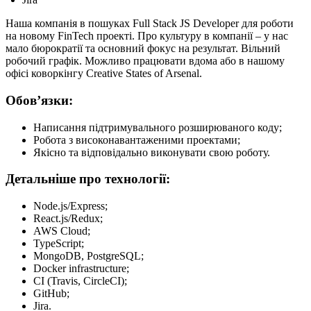
Наша компанія в пошуках Full Stack JS Developer для роботи
на новому FinTech проекті. Про культуру в компанії – у нас
мало бюрократії та основний фокус на результат. Вільний
робочий графік. Можливо працювати вдома або в нашому
офісі коворкінгу Creative States of Arsenal.
Обов’язки:
Написання підтримувального розширюваного коду;
Робота з високонавантаженими проектами;
Якісно та відповідально виконувати свою роботу.
Детальніше про технології:
Node.js/Express;
React.js/Redux;
AWS Cloud;
TypeScript;
MongoDB, PostgreSQL;
Docker infrastructure;
CI (Travis, CircleCI);
GitHub;
Jira.