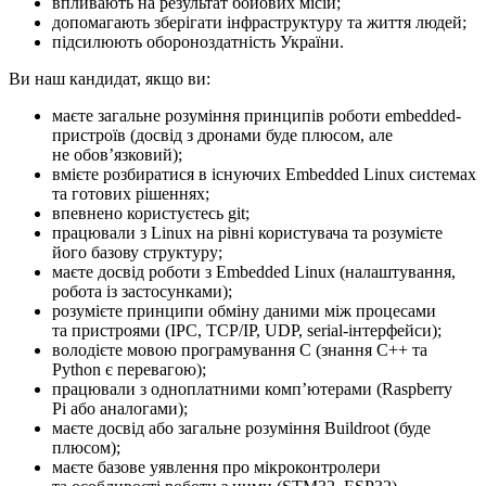
впливають на результат бойових місій;
допомагають зберігати інфраструктуру та життя людей;
підсилюють обороноздатність України.
Ви наш кандидат, якщо ви:
маєте загальне розуміння принципів роботи embedded-
пристроїв (досвід з дронами буде плюсом, але
не обовʼязковий);
вмієте розбиратися в існуючих Embedded Linux системах
та готових рішеннях;
впевнено користуєтесь git;
працювали з Linux на рівні користувача та розумієте
його базову структуру;
маєте досвід роботи з Embedded Linux (налаштування,
робота із застосунками);
розумієте принципи обміну даними між процесами
та пристроями (IPC, TCP/IP, UDP, serial-інтерфейси);
володієте мовою програмування C (знання C++ та
Python є перевагою);
працювали з одноплатними компʼютерами (Raspberry
Pi або аналогами);
маєте досвід або загальне розуміння Buildroot (буде
плюсом);
маєте базове уявлення про мікроконтролери