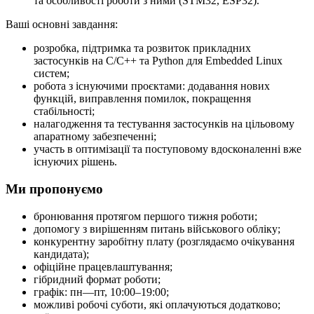
та особливості роботи з ними (STM32, ESP32).
Ваші основні завдання:
розробка, підтримка та розвиток прикладних
застосунків на C/C++ та Python для Embedded Linux
систем;
робота з існуючими проєктами: додавання нових
функцій, виправлення помилок, покращення
стабільності;
налагодження та тестування застосунків на цільовому
апаратному забезпеченні;
участь в оптимізації та поступовому вдосконаленні вже
існуючих рішень.
Ми пропонуємо
бронювання протягом першого тижня роботи;
допомогу з вирішенням питань військового обліку;
конкурентну заробітну плату (розглядаємо очікування
кандидата);
офіційне працевлаштування;
гібридний формат роботи;
графік: пн—пт, 10:00–19:00;
можливі робочі суботи, які оплачуються додатково;