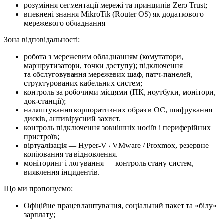
розуміння сегментації мережі та принципів Zero Trust;
впевнені знання MikroTik (Router OS) як додаткового
мережевого обладнання
Зона відповідальності:
робота з мережевим обладнанням (комутатори,
маршрутизатори, точки доступу); підключення
та обслуговування мережевих шаф, патч-панелей,
структурованих кабельних систем;
контроль за робочими місцями (ПК, ноутбуки, монітори,
док-станції);
налаштування корпоративних образів ОС, шифрування
дисків, антивірусний захист.
контроль підключення зовнішніх носіїв і периферійних
пристроїв;
віртуалізація — Hyper-V / VMware / Proxmox, резервне
копіювання та відновлення.
моніторинг і логування — контроль стану систем,
виявлення інцидентів.
Що ми про­по­ну­є­мо:
Офіційне працевлаштування, соціальний пакет та «білу»
зарплату;