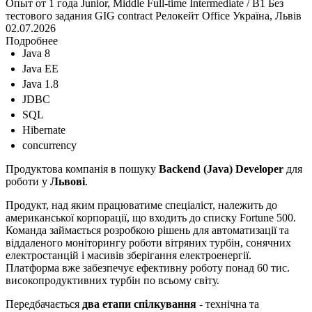
Опыт от 1 года
Junior, Middle
Full-time
Intermediate / B1
Без
тестового задания
GIG contract
Релокейт
Office
Україна, Львів
02.07.2026
Подробнее
Java 8
Java EE
Java 1.8
JDBC
SQL
Hibernate
concurrency
Продуктова компанія в пошуку
Backend (Java) Developer
для
роботи у
Львові
.
Продукт, над яким працюватиме спеціаліст, належить до
американської корпорації, що входить до списку Fortune 500.
Команда займається розробкою рішень для автоматизації та
віддаленого моніторингу роботи вітряних турбін, сонячних
електростанцій і масивів зберігання електроенергії.
Платформа вже забезпечує ефективну роботу понад 60 тис.
високопродуктивних турбін по всьому світу.
Передбачається
два етапи спілкування
- технічна та