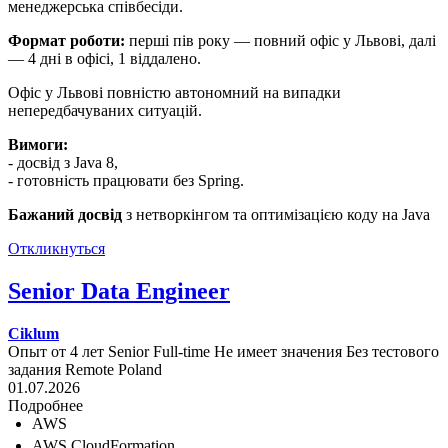
менеджерська співбесіди.
Формат роботи:
перші пів року — повний офіс у Львові, далі
— 4 дні в офісі, 1 віддалено.
Офіс у Львові повністю автономний на випадки
непередбачуваних ситуацій.
Вимоги:
- досвід з Java 8,
- готовність працювати без Spring.
Бажаний досвід
з нетворкінгом та оптимізацією коду на Java
Откликнуться
Senior Data Engineer
Ciklum
Опыт от 4 лет
Senior
Full-time
Не имеет значения
Без тестового
задания
Remote
Poland
01.07.2026
Подробнее
AWS
AWS CloudFormation