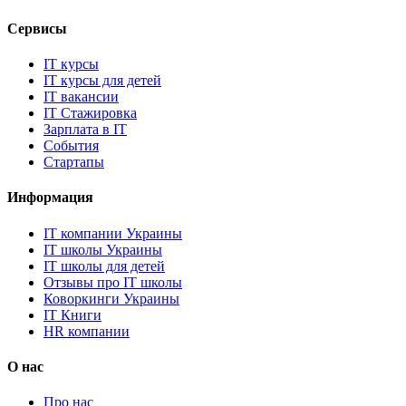
Сервисы
IT курсы
IT курсы для детей
IT вакансии
IT Стажировка
Зарплата в IT
События
Стартапы
Информация
IT компании Украины
IT школы Украины
IT школы для детей
Отзывы про IT школы
Коворкинги Украины
IT Книги
HR компании
О нас
Про нас