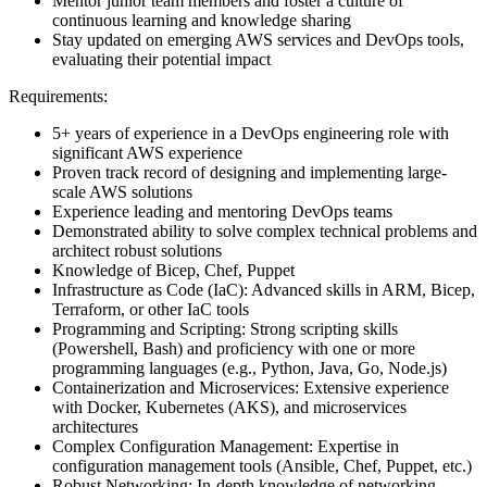
Mentor junior team members and foster a culture of
continuous learning and knowledge sharing
Stay updated on emerging AWS services and DevOps tools,
evaluating their potential impact
Requirements:
5+ years of experience in a DevOps engineering role with
significant AWS experience
Proven track record of designing and implementing large-
scale AWS solutions
Experience leading and mentoring DevOps teams
Demonstrated ability to solve complex technical problems and
architect robust solutions
Knowledge of Bicep, Chef, Puppet
Infrastructure as Code (IaC): Advanced skills in ARM, Bicep,
Terraform, or other IaC tools
Programming and Scripting: Strong scripting skills
(Powershell, Bash) and proficiency with one or more
programming languages (e.g., Python, Java, Go, Node.js)
Containerization and Microservices: Extensive experience
with Docker, Kubernetes (AKS), and microservices
architectures
Complex Configuration Management: Expertise in
configuration management tools (Ansible, Chef, Puppet, etc.)
Robust Networking: In-depth knowledge of networking