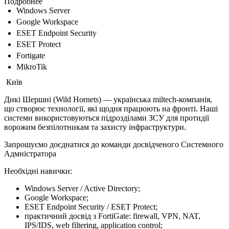
Подробнее
Windows Server
Google Workspace
ESET Endpoint Security
ESET Protect
Fortigate
MikroTik
Київ
Дикі Шершні (Wild Hornets) — українська miltech-компанія,
що створює технології, які щодня працюють на фронті. Наші
системи використовуються підрозділами ЗСУ для протидії
ворожим безпілотникам та захисту інфраструктури.
Запрошуємо доєднатися до команди досвідченого Системного
Адмністратора
Необхідні навички:
Windows Server / Active Directory;
Google Workspace;
ESET Endpoint Security / ESET Protect;
практичний досвід з FortiGate: firewall, VPN, NAT,
IPS/IDS, web filtering, application control;