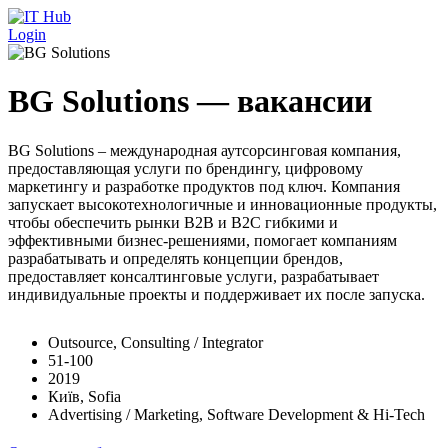
Перейти к основному содержанию
Login
BG Solutions — вакансии
BG Solutions – международная аутсорсинговая компания,
предоставляющая услуги по брендингу, цифровому
маркетингу и разработке продуктов под ключ. Компания
запускает высокотехнологичные и инновационные продукты,
чтобы обеспечить рынки B2B и B2C гибкими и
эффективными бизнес-решениями, помогает компаниям
разрабатывать и определять концепции брендов,
предоставляет консалтинговые услуги, разрабатывает
индивидуальные проекты и поддерживает их после запуска.
Outsource, Consulting / Integrator
51-100
2019
Київ, Sofia
Advertising / Marketing, Software Development & Hi-Tech