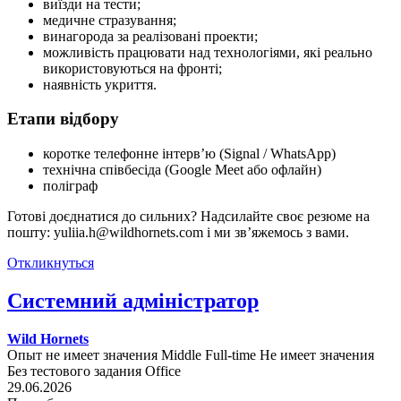
виїзди на тести;
медичне стразування;
винагорода за реалізовані проекти;
можливість працювати над технологіями, які реально
використовуються на фронті;
наявність укриття.
Етапи відбору
коротке телефонне інтерв’ю (Signal / WhatsApp)
технічна співбесіда (Google Meet або офлайн)
поліграф
Готові доєднатися до сильних? Надсилайте своє резюме на
пошту: yuliia.h@wildhornets.com і ми звʼяжемось з вами.
Откликнуться
Системний адміністратор
Wild Hornets
Опыт не имеет значения
Middle
Full-time
Не имеет значения
Без тестового задания
Office
29.06.2026