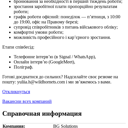
бронювання за необхідності в перший тиждень роботи;
зростання заробітної плати пропорційно результатам
роботи;
графік роботи офісний: понеділок — п’ятниця, з 10:00
до 19:00, офіс на Правому березі;
супровід співробітників з питань військового обліку;
комфортні умови роботи;
можливість професійного і кар’єрного зростання.
Етапи співбесід:
Телефонне інтерв’ю (в Signal / WhatsApp),
Онлайн інтерв’ю (GoogleMeet),
Поліграф.
Готові доєднатися до сильних? Надсилайте своє резюме на
пошту: yuliia.h@wildhornets.com і ми звʼяжемось з вами.
Откликнуться
Вакансии всех компаний
Справочная информация
Компания:
BG Solutions