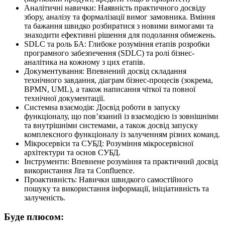
Аналітичні навички: Наявність практичного досвіду
збору, аналізу та формалізації вимог замовника. Вміння
та бажання швидко розбиратися з новими вимогами та
знаходити ефективні рішення для подолання обмежень.
SDLC та роль БА: Глибоке розуміння етапів розробки
програмного забезпечення (SDLC) та ролі бізнес-
аналітика на кожному з цих етапів.
Документування: Впевнений досвід складання
технічного завдання, діаграм бізнес-процесів (зокрема,
BPMN, UML), а також написання чіткої та повної
технічної документації.
Системна взаємодія: Досвід роботи в запуску
функціоналу, що пов’язаний із взаємодією із зовнішніми
та внутрішніми системами, а також досвід запуску
комплексного функціоналу із залученням різних команд.
Мікросервіси та СУБД: Розуміння мікросервісної
архітектури та основ СУБД.
Інструменти: Впевнене розуміння та практичний досвід
використання Jira та Confluence.
Проактивність: Навички швидкого самостійного
пошуку та використання інформації, ініціативність та
залученість.
Буде плюсом: