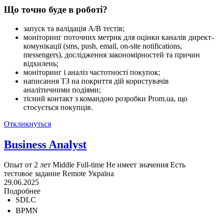
Що точно буде в роботі?
запуск та валідація A/B тестів;
моніторинг поточних метрик для оцінки каналів директ-
комунікації (sms, push, email, on-site notifications,
messengers), дослідження закономірностей та причин
відхилень;
моніторинг і аналіз частотності покупок;
написання ТЗ на покриття дій користувачів
аналітичними подіями;
тісний контакт з командою розробки Prom.ua, що
стосується покупців.
Откликнуться
Business Analyst
Опыт от 2 лет
Middle
Full-time
Не имеет значения
Есть
тестовое задание
Remote
Україна
29.06.2025
Подробнее
SDLC
BPMN