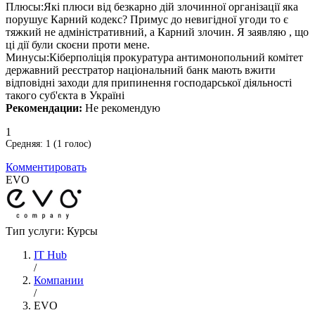
Плюсы:
Які плюси від безкарно дій злочинної організації яка
порушує Карний кодекс? Примус до невигідної угоди то є
тяжкий не адміністративний, а Карний злочин. Я заявляю , що
ці дії були скоєни проти мене.
Минусы:
Кіберполіція прокуратура антимонопольний комітет
державний реєстратор національний банк мають вжити
відповідні заходи для припинення господарської діяльності
такого суб'єкта в Україні
Рекомендации:
Не рекомендую
1
Средняя:
1
(
1
голос)
Комментировать
EVO
Тип услуги: Курсы
IT Hub
/
Компании
/
EVO