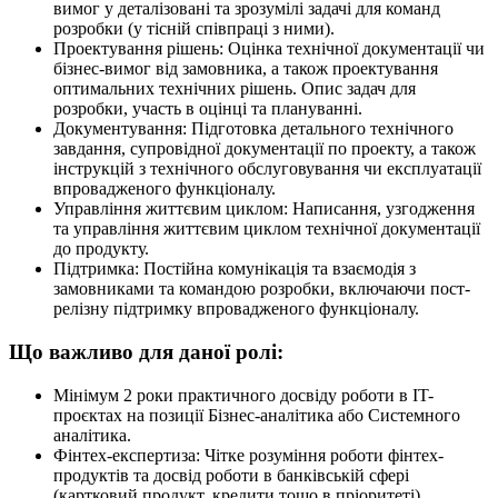
вимог у деталізовані та зрозумілі задачі для команд
розробки (у тісній співпраці з ними).
Проектування рішень: Оцінка технічної документації чи
бізнес-вимог від замовника, а також проектування
оптимальних технічних рішень. Опис задач для
розробки, участь в оцінці та плануванні.
Документування: Підготовка детального технічного
завдання, супровідної документації по проекту, а також
інструкцій з технічного обслуговування чи експлуатації
впровадженого функціоналу.
Управління життєвим циклом: Написання, узгодження
та управління життєвим циклом технічної документації
до продукту.
Підтримка: Постійна комунікація та взаємодія з
замовниками та командою розробки, включаючи пост-
релізну підтримку впровадженого функціоналу.
Що важливо для даної ролі:
Мінімум 2 роки практичного досвіду роботи в IT-
проєктах на позиції Бізнес-аналітика або Системного
аналітика.
Фінтех-експертиза: Чітке розуміння роботи фінтех-
продуктів та досвід роботи в банківській сфері
(картковий продукт, кредити тощо в пріоритеті)