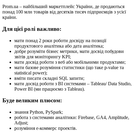
Prom.ua – найбільший маркетплейс України, де продаються
понад 100 млн товарів від десятків тисяч підприємців з усієї
країни.
Для цієї ролі важливо:
мати понад 2 роки роботи досвіду на позиції
продуктового аналітика або дата аналітика;
добре розуміти бізнес метрики, мати досвід побудови
звітів для моніторингу KPI;
мати досвід роботи з веб або мобільними продуктами;
мати базове розуміння статистики (що таке p-value та
statistical power);
вміти писати складні SQL запити;
мати досвід роботи з BI системами – Tableau/ Data Studio,
Power BI (ми працюємо з Tableau).
Буде великим плюсом:
знання Python, PySpark;
робота з системами аналітики: Firebase, GA4, Amplitude,
Adjust;
розуміння е-коммерс проектів.