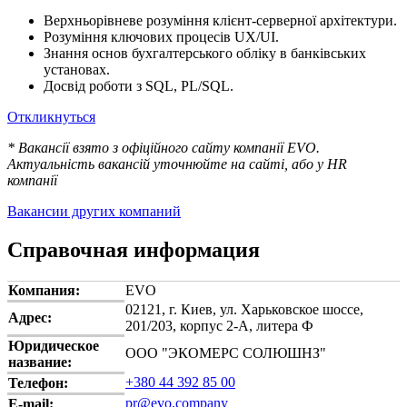
Верхньорівневе розуміння клієнт-серверної архітектури.
Розуміння ключових процесів UX/UI.
Знання основ бухгалтерського обліку в банківських
установах.
Досвід роботи з SQL, PL/SQL.
Откликнуться
* Вакансії взято з офіційного сайту компанії EVO.
Актуальність вакансій уточнюйте на сайті, або у HR
компанії
Вакансии других компаний
Справочная информация
Компания:
EVO
02121, г. Киев, ул. Харьковское шоссе,
Адрес:
201/203, корпус 2-А, литера Ф
Юридическое
ООО "ЭКОМЕРС СОЛЮШНЗ"
название:
+380 44 392 85 00
Телефон:
pr@evo.company
E-mail: