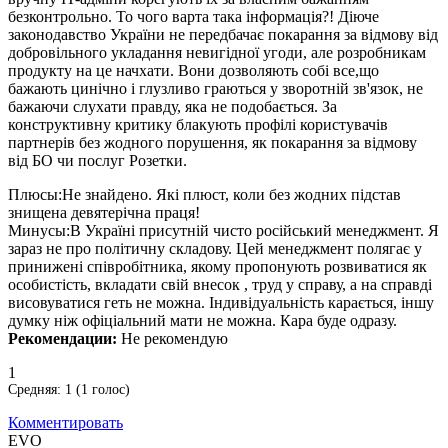
безконтрольно. То чого варта така інформація?! Діюче
законодавство України не передбачає покарання за відмову від
добровільного укладання невигідної угоди, але розробникам
продукту на це начхати. Вони дозволяють собі все,що
бажають цинічно і глузливо граються у зворотній зв'язок, не
бажаючи слухати правду, яка не подобається. За
конструктивну критику блакують профілі користувачів
партнерів без жодного порушення, як покарання за відмову
від БО чи послуг Розетки.
Плюсы:
Не знайдено. Які плюст, коли без жодних підстав
знищена девятерічна праця!
Минусы:
В Україні присутній чисто російський менеджмент. Я
зараз не про політичну складову. Цей менеджмент полягає у
принижені співробітника, якому пропонують розвиватися як
особистість, вкладати свій внесок , труд у справу, а на справді
висовуватися геть не можна. Індивідуальність карається, іншу
думку ніж офіціальний мати не можна. Кара буде одразу.
Рекомендации:
Не рекомендую
1
Средняя:
1
(
1
голос)
Комментировать
EVO