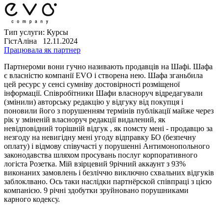
Тип услуги: Курсы
ГістАліна 12.11.2024
Працювала як партнер
Партнероми вони гучно називають продавців на Шафі. Шафа
є власністю компанії EVO і створена нею. Шафа зганьбила
цей ресурс у сенсі сумніву достовірності розміщеної
інформації. Співробітники Шафи власноруч відредагували
(змінили) авторську редакцію у відгуку від покупця і
поновили його з порушенням термінів публікації майже через
рік у зміненій власноруч редакції видалений, як
невідповідний торішній відгук , як помсту мені - продавцю за
незгоду на невигідну мені угоду відправку БО (безпечну
оплату) і відмову співучасті у порушенні Антимонопольного
законодавства шляхом просувань послуг корпоративного
логіста Розетка. Мій взірцевий 9річний аккаунт з 93%
виконаних замовлень і безліччю виключно схвальних відгуків
заблоклвано. Ось таки наслідки партнёрской співпраці з цією
компанією. 9 річні здобутки зруйновано порушниками
карного кодексу.