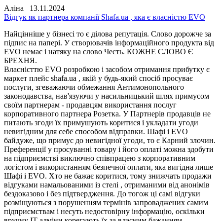
Аліна 13.11.2024
Відгук як партнера компанії Shafa.ua , яка є власністю ЕVO
Найцінніше у бізнесі то є ділова репутація. Слово дорожче за
підпис на папері. У створювачів інформаційного продукта від
EVO немає і натяку на слово Честь. КОЖНЕ СЛОВО Є
БРЕХНЯ.
Власністтю EVO розробкою і засобом отримання прибутку є
маркет плейс shafa.ua , якій у будь-який спосіб просуває
послуги, згеважаючи обмежання Антимонопольного
законодавства, нав'язуючи у насильницький шлях примусом
своїм партнерам - продавцям використання послуг
корпоративного партнера Розетка. У Партнерів продавців не
питають згоди їх примушують коритися і укладати угоди
невигідним для себе способом відправки. Шафі і ЕVO
байдуже, що примус до невигідної угоди, то є Карний злочин.
Преференції у просуванні товару і його оплаті можна здобути
на підприємстві виключно співпрацею з корпоративним
логістом і використанням безпечної оплати, яка вигідна лише
Шафі і EVO. Хто не бажає коритися, тому знижчать продажи
відгуками намальованими із стелі , отриманими від анонімів
бездоказово і без підтвердження. До тогож ці самі відгуки
розміщуються з порушенням термінів запроваджених самим
підприємствам і несуть недостовірну інформацію, оскільки
вручну IT-адміни корегують їх за власним бажанням