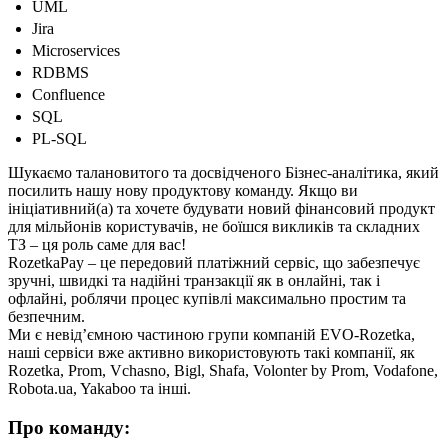
UML
Jira
Microservices
RDBMS
Confluence
SQL
PL-SQL
Шукаємо талановитого та досвідченого Бізнес-аналітика, який
посилить нашу нову продуктову команду. Якщо ви
ініціативний(а) та хочете будувати новий фінансовий продукт
для мільйонів користувачів, не боїшся викликів та складних
ТЗ – ця роль саме для вас!
RozetkaPay – це передовий платіжний сервіс, що забезпечує
зручні, швидкі та надійні транзакції як в онлайні, так і
офлайні, роблячи процес купівлі максимально простим та
безпечним.
Ми є невід’ємною частиною групи компаній EVO-Rozetka,
наші сервіси вже активно використовують такі компанії, як
Rozetka, Prom, Vchasno, Bigl, Shafa, Volonter by Prom, Vodafone,
Robota.ua, Yakaboo та інші.
Про команду: