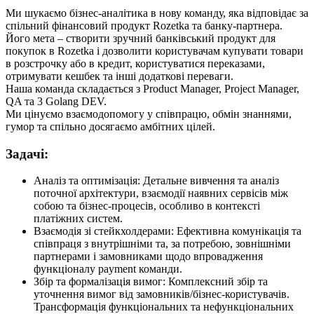
Ми шукаємо бізнес-аналітика в нову команду, яка відповідає за
спільний фінансовий продукт Rozetka та банку-партнера.
Його мета – створити зручний банківський продукт для
покупок в Rozetka і дозволити користувачам купувати товари
в розстрочку або в кредит, користуватися переказами,
отримувати кешбек та інші додаткові переваги.
Наша команда складається з Product Manager, Project Manager,
QA та 3 Golang DEV.
Ми цінуємо взаємодопомогу у співпрацю, обмін знаннями,
гумор та спільно досягаємо амбітних цілей.
Задачі:
Аналіз та оптимізація: Детальне вивчення та аналіз
поточної архітектури, взаємодії наявних сервісів між
собою та бізнес-процесів, особливо в контексті
платіжних систем.
Взаємодія зі стейкхолдерами: Ефективна комунікація та
співпраця з внутрішніми та, за потребою, зовнішніми
партнерами і замовниками щодо впровадження
функціоналу payment команди.
Збір та формалізація вимог: Комплексний збір та
уточнення вимог від замовників/бізнес-користувачів.
Трансформація функціональних та нефункціональних