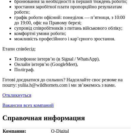
бронювання за необхідності в перший тиждень роботи;
зростання заробітної плати пропорційно результатам
роботи;
графік роботи офісний: понеділок — п’ятниця, з 10:00
до 19:00, офіс на Правому березі;
супровід співробітників з питань військового обліку;
комфортні умови роботи;
можливість професійного і кар’єрного зростання.
Етапи співбесід:
Телефонне інтерв’ю (в Signal / WhatsApp),
Онлайн інтерв’ю (GoogleMeet),
Поліграф.
Готові доєднатися до сильних? Надсилайте своє резюме на
пошту: yuliia.h@wildhornets.com і ми звʼяжемось з вами.
Откликнуться
Вакансии всех компаний
Справочная информация
Компания:
O-Digital