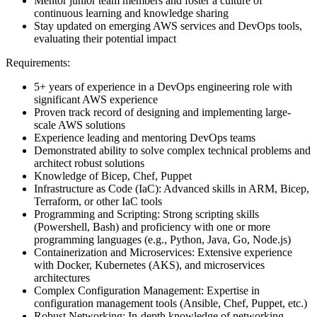
Mentor junior team members and foster a culture of
continuous learning and knowledge sharing
Stay updated on emerging AWS services and DevOps tools,
evaluating their potential impact
Requirements:
5+ years of experience in a DevOps engineering role with
significant AWS experience
Proven track record of designing and implementing large-
scale AWS solutions
Experience leading and mentoring DevOps teams
Demonstrated ability to solve complex technical problems and
architect robust solutions
Knowledge of Bicep, Chef, Puppet
Infrastructure as Code (IaC): Advanced skills in ARM, Bicep,
Terraform, or other IaC tools
Programming and Scripting: Strong scripting skills
(Powershell, Bash) and proficiency with one or more
programming languages (e.g., Python, Java, Go, Node.js)
Containerization and Microservices: Extensive experience
with Docker, Kubernetes (AKS), and microservices
architectures
Complex Configuration Management: Expertise in
configuration management tools (Ansible, Chef, Puppet, etc.)
Robust Networking: In-depth knowledge of networking