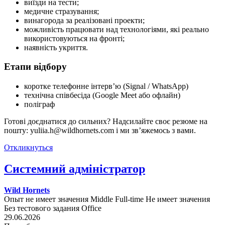
виїзди на тести;
медичне стразування;
винагорода за реалізовані проекти;
можливість працювати над технологіями, які реально
використовуються на фронті;
наявність укриття.
Етапи відбору
коротке телефонне інтерв’ю (Signal / WhatsApp)
технічна співбесіда (Google Meet або офлайн)
поліграф
Готові доєднатися до сильних? Надсилайте своє резюме на
пошту: yuliia.h@wildhornets.com і ми звʼяжемось з вами.
Откликнуться
Системний адміністратор
Wild Hornets
Опыт не имеет значения
Middle
Full-time
Не имеет значения
Без тестового задания
Office
29.06.2026