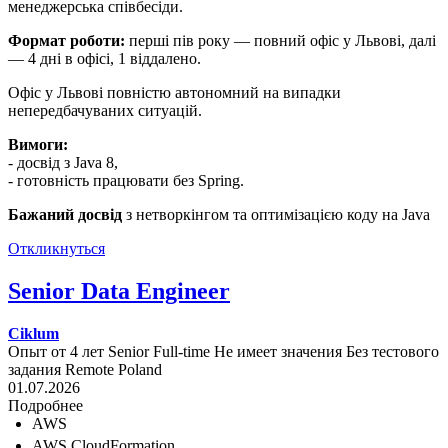
менеджерська співбесіди.
Формат роботи:
перші пів року — повний офіс у Львові, далі
— 4 дні в офісі, 1 віддалено.
Офіс у Львові повністю автономний на випадки
непередбачуваних ситуацій.
Вимоги:
- досвід з Java 8,
- готовність працювати без Spring.
Бажаний досвід
з нетворкінгом та оптимізацією коду на Java
Откликнуться
Senior Data Engineer
Ciklum
Опыт от 4 лет
Senior
Full-time
Не имеет значения
Без тестового
задания
Remote
Poland
01.07.2026
Подробнее
AWS
AWS CloudFormation