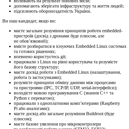
впливають на результат бойових місій;
допомагають зберігати інфраструктуру та життя людей;
підсилюють обороноздатність України.
Ви наш кандидат, якщо ви:
маєте загальне розуміння принципів роботи embedded-
пристроїв (досвід з дронами буде плюсом, але
не обовʼязковий);
вмієте розбиратися в існуючих Embedded Linux системах
та готових рішеннях;
впевнено користуєтесь git;
працювали з Linux на рівні користувача та розумієте
його базову структуру;
маєте досвід роботи з Embedded Linux (налаштування,
робота із застосунками);
розумієте принципи обміну даними між процесами
та пристроями (IPC, TCP/IP, UDP, serial-інтерфейси);
володієте мовою програмування C (знання C++ та
Python є перевагою);
працювали з одноплатними компʼютерами (Raspberry
Pi або аналогами);
маєте досвід або загальне розуміння Buildroot (буде
плюсом);
маєте базове уявлення про мікроконтролери