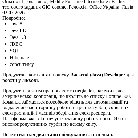
Опыт от 1 года
Junior, Middle
Full-time
Intermediate / B1
Без
тестового задания
GIG contract
Релокейт
Office
Україна, Львів
02.07.2026
Подробнее
Java 8
Java EE
Java 1.8
JDBC
SQL
Hibernate
concurrency
Продуктова компанія в пошуку
Backend (Java) Developer
для
роботи у
Львові
.
Продукт, над яким працюватиме спеціаліст, належить до
американської корпорації, що входить до списку Fortune 500.
Команда займається розробкою рішень для автоматизації та
віддаленого моніторингу роботи вітряних турбін, сонячних
електростанцій і масивів зберігання електроенергії.
Платформа вже забезпечує ефективну роботу понад 60 тис.
високопродуктивних турбін по всьому світу.
Передбачається
два етапи спілкування
- технічна та