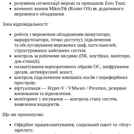
розуміння сегментації мережі та принципів Zero Trust;
впевнені знання MikroTik (Router OS) як додаткового
мережевого обладнання
Зона відповідальності:
робота з мережевим обладнанням (комутатори,
маршрутизатори, точки доступу); підключення
та обслуговування мережевих шаф, патч-панелей,
структурованих кабельних систем;
контроль за робочими місцями (ПК, ноутбуки, монітори,
док-станції);
налаштування корпоративних образів ОС, шифрування
дисків, антивірусний захист.
контроль підключення зовнішніх носіїв і периферійних
пристроїв;
віртуалізація — Hyper-V / VMware / Proxmox, резервне
копіювання та відновлення.
моніторинг і логування — контроль стану систем,
виявлення інцидентів.
Що ми про­по­ну­є­мо:
Офіційне працевлаштування, соціальний пакет та «білу»
зарплату;