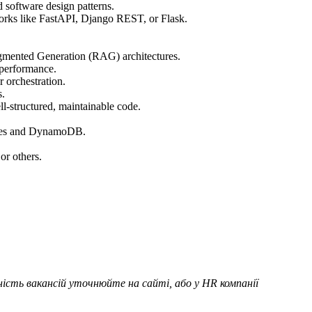
 software design patterns.
orks like FastAPI, Django REST, or Flask.
gmented Generation (RAG) architectures.
 performance.
 orchestration.
s.
ll-structured, maintainable code.
gres and DynamoDB.
or others.
ьність вакансій уточнюйте на сайті, або у HR компанії