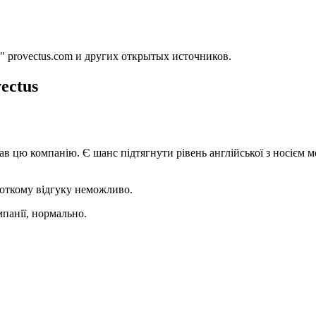
" provectus.com и других открытых источников.
ectus
 цю компанію. Є шанс підтягнути рівень англійської з носієм мо
ороткому відгуку неможливо.
омпанії, нормально.