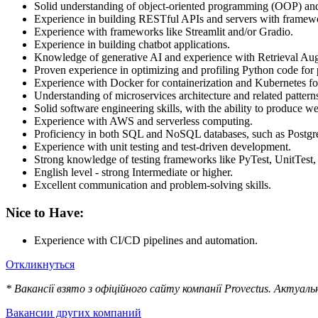
Solid understanding of object-oriented programming (OOP) and
Experience in building RESTful APIs and servers with framew
Experience with frameworks like Streamlit and/or Gradio.
Experience in building chatbot applications.
Knowledge of generative AI and experience with Retrieval Au
Proven experience in optimizing and profiling Python code for
Experience with Docker for containerization and Kubernetes for
Understanding of microservices architecture and related pattern
Solid software engineering skills, with the ability to produce we
Experience with AWS and serverless computing.
Proficiency in both SQL and NoSQL databases, such as Post
Experience with unit testing and test-driven development.
Strong knowledge of testing frameworks like PyTest, UnitTest, 
English level - strong Intermediate or higher.
Excellent communication and problem-solving skills.
Nice to Have:
Experience with CI/CD pipelines and automation.
Откликнуться
* Вакансії взято з офіційного сайту компанії Provectus. Актуал
Вакансии других компаний