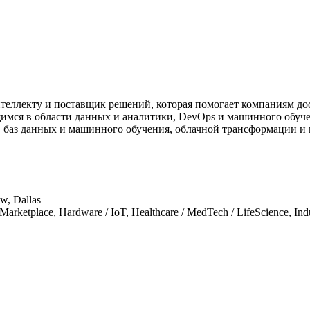
интеллекту и поставщик решений, которая помогает компаниям д
я в области данных и аналитики, DevOps и машинного обучения
, баз данных и машинного обучения, облачной трансформации и
w, Dallas
arketplace, Hardware / IoT, Healthcare / MedTech / LifeScience, Indu