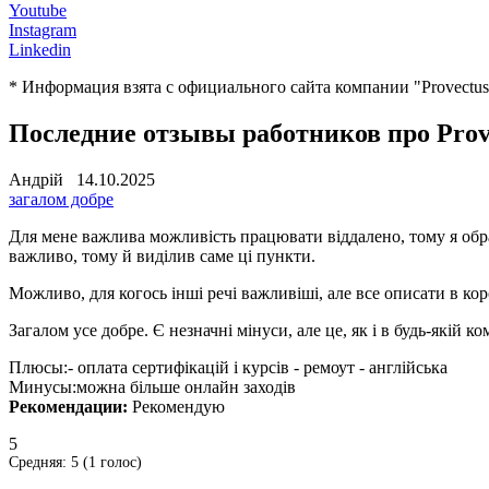
Youtube
Instagram
Linkedin
* Информация взята с официального сайта компании "Provectus
Последние отзывы работников про Prov
Андрій 14.10.2025
загалом добре
Для мене важлива можливість працювати віддалено, тому я обрав
важливо, тому й виділив саме ці пункти.
Можливо, для когось інші речі важливіші, але все описати в к
Загалом усе добре. Є незначні мінуси, але це, як і в будь-якій к
Плюсы:
- оплата сертифікацій і курсів - ремоут - англійська
Минусы:
можна більше онлайн заходів
Рекомендации:
Рекомендую
5
Средняя:
5
(
1
голос)