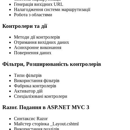
Генерація вихідних URL
Налагодження системи маршрутизації
Робота з областями
Контролери та дії
Методи дії контролерів
Отримання вихідних даних
Асинхронне виконання
Повернення даних
Фільтри, Розширюваність контролерів
Типи фільтрів
Використання фільтрів
Фабрика контролерів
Активатор дій
Спеціалізовані контролери
Razor. Подання в ASP.NET MVC 3
Синтаксис Razor
Майстер сторінка _Layout.cshtml
Використання розділів