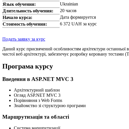
Ukrainian
Язык обучения:
20 часов
Длительность обучения:
Дата формируется
Начало курса:
6 372 UAH за курс
Стоимость обучения:
Подать заявку за курс
Даний курс присвячений особливостям архітектури останньої ве
чистої веб архітектурі, забезпечує розробку керовану тестами 
Програма курсу
Введення в ASP.NET MVC 3
Архітектурний шаблон
Огляд ASP.NET MVC 3
Порівняння з Web Forms
Знайомство зі структурою програми
Маршрутизація та області
Система маршрутизації