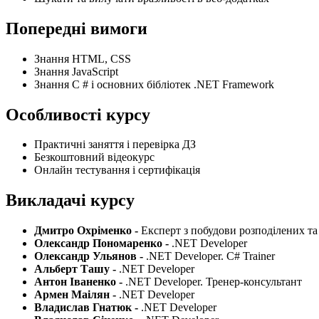
Попередні вимоги
Знання HTML, CSS
Знання JavaScript
Знання C # і основних бібліотек .NET Framework
Особливості курсу
Практичні заняття і перевірка ДЗ
Безкоштовний відеокурс
Онлайн тестування і сертифікація
Викладачі курсу
Дмитро Охріменко -
Експерт з побудови розподілених та
Олександр Пономаренко -
.NET Developer
Олександр Ульянов -
.NET Developer. C# Trainer
Альберт Ташу -
.NET Developer
Антон Іваненко -
.NET Developer. Тренер-консультант
Армен Маілян -
.NET Developer
Владислав Гнатюк -
.NET Developer