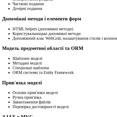
Часткові подання
Дочірні подання
Допоміжні методи і елементи форм
HTML helpers (допоміжні методи)
Користувальницькі допоміжні методи
Допоміжний клас WebGrid, налаштування стилів і колоно
Модель предметної області та ORM
Шаблони моделі
Метадані моделі
Спеціальні шаблони
ORM системи та Entity Framework
Прив'язка моделі
Основи прив'язки моделі
Ручна прив'язка
Завантаження файлів
Перевірка достовірності моделі
AJAX в MVC