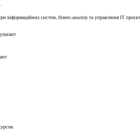
т
ури інформаційних систем, бізнес-аналізу та управління IT проєк
ультант
тант
курсов.