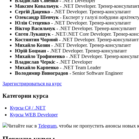
Владислав Сіненко -
.NET Developer
Максим Ковальчук -
.NET Developer. Тренер-консультан
Сергій Даценко -
.NET Developer. Тренер-консультант
Олександр Шевчук -
Експерт у галузі побудови архітект
Юлія Стеценко -
.NET Developer. Тренер-консультант
Віктор Васильчук -
.NET Developer. Тренер-консультант
Євген Лукашук -
.NET/.NET Core Developer. Тренер-конс
Костянтин Чорний -
.NET Developer. Тренер-консультант
Михайло Козин -
.NET Developer. Тренер-консультант
Юрій Боцман -
.NET Developer. Тренер-консультант
Михайло Трофименко -
.NET Developer. Тренер-консуль
Владислав Черкіс -
.NET Developer
Михайло Карпенко -
.NET Team Leader
Володимир Виноградов -
Senior Software Engineer
Зарегистрироваться на курс
Категории курса
Курсы C# / .NET
Курсы WEB Developer
Читайте нас в
Telegram
, чтобы не пропустить анонсы новых 
Похожие курсы