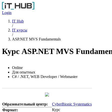
Перейти к основному содержанию
Login
IT Hub
/
IT курсы
/
ASP.NET MVS Fundamentals
Курс ASP.NET MVS Fundamen
Online
Для опытных
C# / .NET, WEB Developer / Webmaster
Образовательный центр:
CyberBionic Systematics
Курс
Формат: