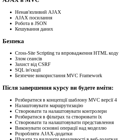
Ненав'язливий AJAX
AJAX посилання
Робота в JSON
Кешування даних
Безпека
Cross-Site Scripting та впровадження HTML коду
Злом сеансів
Захист від CSRF
SQL ін'єкції
Безпечне використання MVC Framework
Після завершення курсу ви будете вміти:
Розбиратися в концепції шаблону MVC версії 4
Налаштовувати маршрутизацію
Створювати та налаштовувати контролери
Розбиратися в фільтрах та створювати їх
Створювати та налаштовувати представлення
Виконувати основні операції над моделлю
Розробляти AJAX-додатки
Шукати та вилучати вразливості в веб-додатках