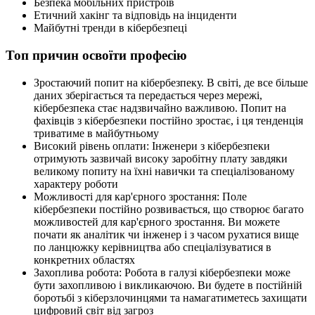
Безпека мобільних пристроїв
Етичний хакінг та відповідь на інциденти
Майбутні тренди в кібербезпеці
Топ причин освоїти професію
Зростаючий попит на кібербезпеку. В світі, де все більше
даних зберігається та передається через мережі,
кібербезпека стає надзвичайно важливою. Попит на
фахівців з кібербезпеки постійно зростає, і ця тенденція
триватиме в майбутньому
Високий рівень оплати: Інженери з кібербезпеки
отримують зазвичай високу заробітну плату завдяки
великому попиту на їхні навички та спеціалізованому
характеру роботи
Можливості для кар'єрного зростання: Поле
кібербезпеки постійно розвивається, що створює багато
можливостей для кар'єрного зростання. Ви можете
почати як аналітик чи інженер і з часом рухатися вище
по ланцюжку керівництва або спеціалізуватися в
конкретних областях
Захоплива робота: Робота в галузі кібербезпеки може
бути захопливою і викликаючою. Ви будете в постійній
боротьбі з кіберзлочинцями та намагатиметесь захищати
цифровий світ від загроз