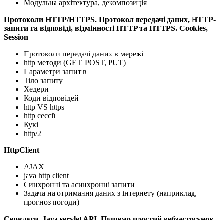
Модульна архітектура, декомпозиція
Протоколи HTTP/HTTPS. Протокол передачі даних, HTTP-
запити та відповіді, відмінності HTTP та HTTPS. Cookies,
Session
Протоколи передачі даних в мережі
http методи (GET, POST, PUT)
Параметри запитів
Тіло запиту
Хедери
Коди відповідей
http VS https
http сессії
Кукі
http/2
HttpClient
AJAX
java http client
Синхронні та асинхронні запити
Задача на отримання даних з інтернету (наприклад,
прогноз погоди)
Сервлети, Java servlet API. Пишемо простий вебзастосунок