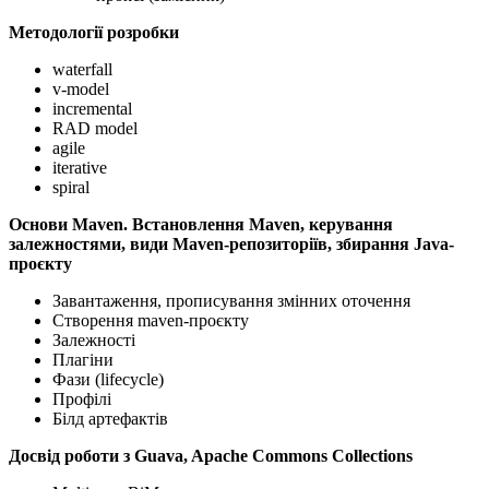
Методології розробки
waterfall
v-model
incremental
RAD model
agile
iterative
spiral
Основи Maven. Встановлення Maven, керування
залежностями, види Maven-репозиторіїв, збирання Java-
проєкту
Завантаження, прописування змінних оточення
Створення maven-проєкту
Залежності
Плагіни
Фази (lifecycle)
Профілі
Білд артефактів
Досвід роботи з Guava, Apache Commons Collections