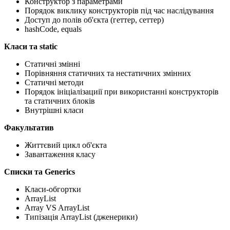
Конструктор з параметрами
Порядок виклику конструкторів під час наслідування
Доступ до полів об'єкта (геттер, сеттер)
hashCode, equals
Класи та static
Статичні змінні
Порівняння статичних та нестатичних змінних
Статичні методи
Порядок ініціалізациії при використанні конструкторів
та статичних блоків
Внутрішні класи
Факультатив
Життєвий цикл об'єкта
Завантаження класу
Списки та Generics
Класи-обгортки
ArrayList
Array VS ArrayList
Типізація ArrayList (дженерики)