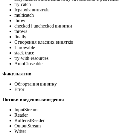
try-catch
Ієрархія винятків
multicatch
throw
checked і unchecked винятки
throws
finally
Створення власних винятків
Throwable
stack trace
try-with-resources
AutoCloseable
Факультатив
Обгортання винятку
Error
Потоки введення-виведення
InputStream
Reader
BufferedReader
OutputStream
Writer