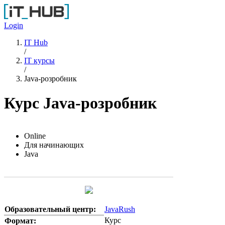
Перейти к основному содержанию
Login
IT Hub
/
IT курсы
/
Java-розробник
Курс Java-розробник
Online
Для начинающих
Java
Образовательный центр:
JavaRush
Курс
Формат: