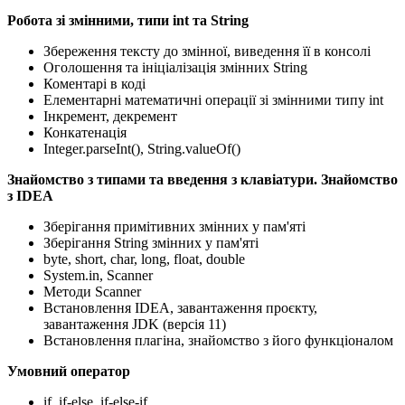
Робота зі змінними, типи int та String
Збереження тексту до змінної, виведення її в консолі
Оголошення та ініціалізація змінних String
Коментарі в коді
Елементарні математичні операції зі змінними типу int
Інкремент, декремент
Конкатенація
Integer.parseInt(), String.valueOf()
Знайомство з типами та введення з клавіатури. Знайомство
з IDEA
Зберігання примітивних змінних у пам'яті
Зберігання String змінних у пам'яті
byte, short, char, long, float, double
System.in, Scanner
Методи Scanner
Встановлення IDEA, завантаження проєкту,
завантаження JDK (версія 11)
Встановлення плагіна, знайомство з його функціоналом
Умовний оператор
if, if-else, if-else-if