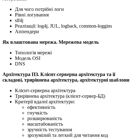
Для чого потрібні логи
Рівні логування
slf4j
Реалізації: log4j, JUL, logback, common-loggins
Аппендери
Як влаштована мережа. Мережева модель
Топологія мережі
Модель OSI
DNS
Архітектура ПЗ. Клієнт-серверна архітектура та її
складові, трирівнева архітектура, архітектурні шаблони
Клієнт-серверна архітектура
Трирівнева архітектура (клієнт-сервер-БД)
Критерії вдалої архітектури:
ефективність
гнучкість
розширюваність
масштабованість
зручність тестування
зрозумілий та легкий для читання код