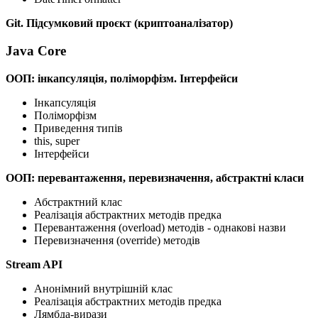
Git. Підсумковий проєкт (криптоаналізатор)
Java Core
ООП: інкапсуляція, поліморфізм. Інтерфейси
Інкапсуляція
Поліморфізм
Приведення типів
this, super
Інтерфейси
ООП: перевантаження, перевизначення, абстрактні класи
Абстрактний клас
Реалізація абстрактних методів предка
Перевантаження (overload) методів - однакові назви
Перевизначення (override) методів
Stream API
Анонімний внутрішній клас
Реалізація абстрактних методів предка
Лямбда-вирази