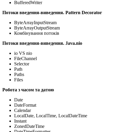
BufferedWriter
Потоки введення-виведення. Pattern Decorator
ByteArrayInputStream
ByteArrayOutputStream
Комбінування потоків
Потоки введення-виведення. Java.nio
io VS nio
FileChannel
Selector
Path
Paths
Files
Робота з часом та датою
Date
DateFormat
Calendar
LocalDate, LocalTime, LocalDateTime
Instant
ZonedDateTime
DateTimeFormatter