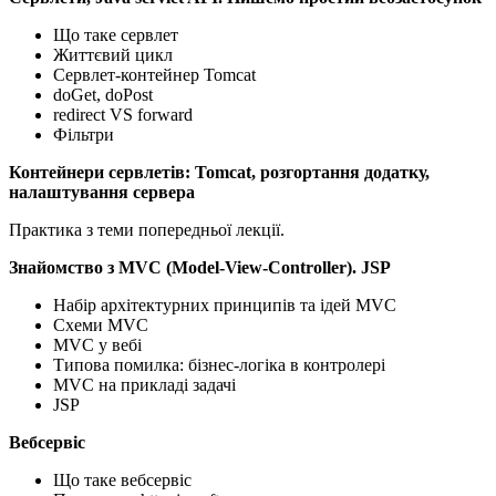
Що таке сервлет
Життєвий цикл
Сервлет-контейнер Tomcat
doGet, doPost
redirect VS forward
Фільтри
Контейнери сервлетів: Tomcat, розгортання додатку,
налаштування сервера
Практика з теми попередньої лекції.
Знайомство з MVC (Model-View-Controller). JSP
Набір архітектурних принципів та ідей MVC
Схеми MVC
MVC у вебі
Типова помилка: бізнес-логіка в контролері
MVC на прикладі задачі
JSP
Вебсервіс
Що таке вебсервіс