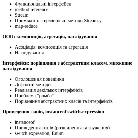
Функціональні інтерфейси
method reference
Stream
Проміжні та термінальні методи Stream-у
map-reduce
ООП: композиція, агрегація, наслідування
Асоціація: композиція та агрегація
Наслідування
Інтерфейси: порівняння з абстрактним класом, множинне
наслідування
Оголошення поведінки
Дефолтні методи
Реалізація декількох інтерфейсів
Проблема "ромба"
Порівняння абстрактних класів та інтерфейсів
Приведення типів, instanceof switch-expression
instanceof
Приведення типів (розширення та звуження)
switch expression, Enum