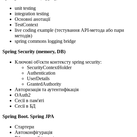
unit testing
integration testing
Основні анотації
TestContext
live coding example (тестування API-метода або пари
методів)
spring commons logging bridge
Spring Security (memory, DB)
Ключові об'єкти контексту spring security:
SecurityContextHolder
Authentication
UserDetails
GrantedAuthority
Авторизація та аутентифікація
OAuth2
Сесії в пам'яті
Сесії в БД
Spring Boot. Spring JPA
Стартери
Автоконфігурація