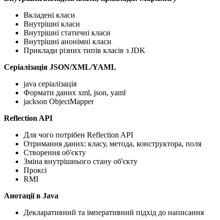
Вкладені класи
Внутрішні класи
Внутрішні статичні класи
Внутрішні анонімні класи
Приклади різних типів класів з JDK
Серіалізація JSON/XML/YAML
java серіалізація
Формати даних xml, json, yaml
jackson ObjectMapper
Reflection API
Для чого потрібен Reflection API
Отримання даних: класу, метода, конструктора, поля
Створення об'єкту
Зміна внутрішнього стану об'єкту
Проксі
RMI
Анотації в Java
Декларативний та імперативний підхід до написання