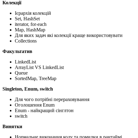
Колекції
Ієрархія колекцій
Set, HashSet
iterator, for-each
Map, HashMap
Для яких задач які колекції краще використовувати
Collections
Факультатив
LinkedList
ArrayList VS LinkedList
Queue
SortedMap, TreeMap
Singleton, Enum, switch
Для чого потрібні перераховування
Оголошення Enum
Enum - найкращий сінглтон
switch
Винятки
Нормальне виконання коду та помилки в рантаймі