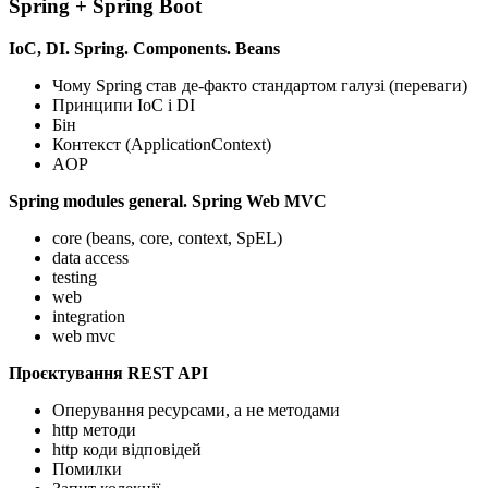
Spring + Spring Boot
IoC, DI. Spring. Components. Beans
Чому Spring став де-факто стандартом галузі (переваги)
Принципи IoC і DI
Бін
Контекст (ApplicationContext)
AOP
Spring modules general. Spring Web MVC
core (beans, core, context, SpEL)
data access
testing
web
integration
web mvc
Проєктування REST API
Оперування ресурсами, а не методами
http методи
http коди відповідей
Помилки