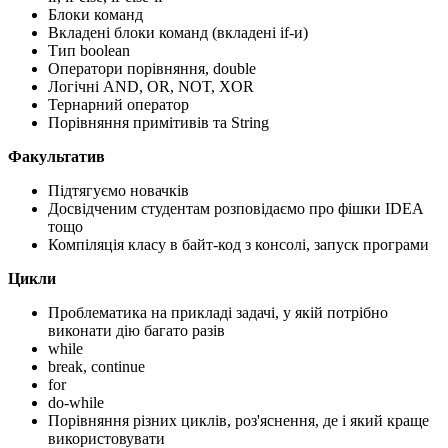
Блоки команд
Вкладені блоки команд (вкладені if-и)
Тип boolean
Оператори порівняння, double
Логічні AND, OR, NOT, XOR
Тернарний оператор
Порівняння примітивів та String
Факультатив
Підтягуємо новачків
Досвідченим студентам розповідаємо про фішки IDEA
тощо
Компіляція класу в байт-код з консолі, запуск програми
Цикли
Проблематика на прикладі задачі, у якій потрібно
виконати дію багато разів
while
break, continue
for
do-while
Порівняння різних циклів, роз'яснення, де і який краще
використовувати