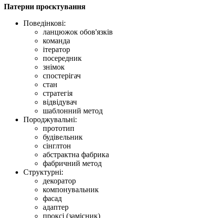
Патерни проєктування
Поведінкові:
ланцюжок обов'язків
команда
ітератор
посередник
знімок
спостерігач
стан
стратегія
відвідувач
шаблонний метод
Породжувальні:
прототип
будівельник
сінглтон
абстрактна фабрика
фабричний метод
Структурні:
декоратор
компонувальник
фасад
адаптер
проксі (замісник)