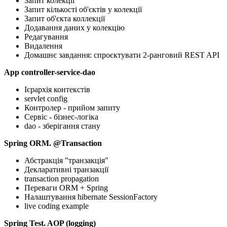
Запит колекції
Запит кількості об'єктів у колекції
Запит об'єкта коллекції
Додавання даних у колекцію
Редагування
Видалення
Домашнє завдання: спроєктувати 2-ранговий REST API
App controller-service-dao
Ієрархія контекстів
servlet config
Контролер - прийом запиту
Сервіс - бізнес-логіка
dao - зберігання стану
Spring ORM. @Transaction
Абстракція "транзакція"
Декларативні транзакції
transaction propagation
Переваги ORM + Spring
Налаштування hibernate SessionFactory
live coding example
Spring Test. AOP (logging)