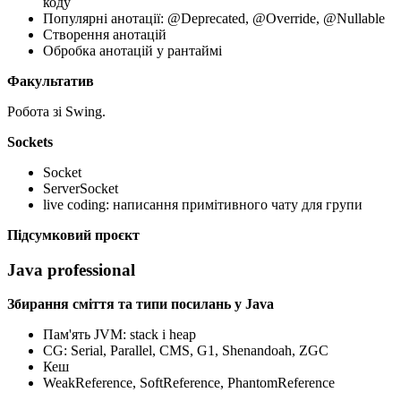
коду
Популярні анотації: @Deprecated, @Override, @Nullable
Створення анотацій
Обробка анотацій у рантаймі
Факультатив
Робота зі Swing.
Sockets
Socket
ServerSocket
live coding: написання примітивного чату для групи
Підсумковий проєкт
Java professional
Збирання сміття та типи посилань у Java
Пам'ять JVM: stack і heap
CG: Serial, Parallel, CMS, G1, Shenandoah, ZGC
Кеш
WeakReference, SoftReference, PhantomReference