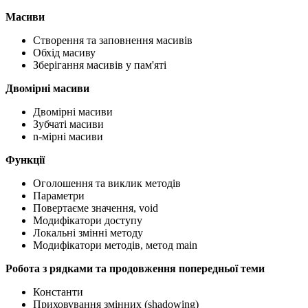
Масиви
Створення та заповнення масивів
Обхід масиву
Зберігання масивів у пам'яті
Двомірні масиви
Двомірні масиви
Зубчаті масиви
n-мірні масиви
Функції
Оголошення та виклик методів
Параметри
Повертаєме значення, void
Модифікатори доступу
Локальні змінні методу
Модифікатори методів, метод main
Робота з рядками та продовження попередньої теми
Константи
Приховування змінних (shadowing)