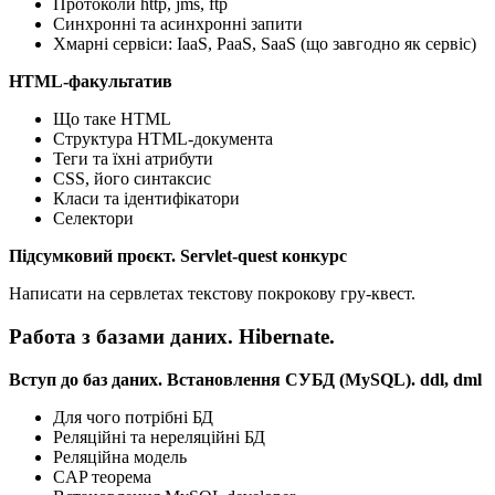
Протоколи http, jms, ftp
Синхронні та асинхронні запити
Хмарні сервіси: IaaS, PaaS, SaaS (що завгодно як сервіс)
HTML-факультатив
Що таке HTML
Структура HTML-документа
Теги та їхні атрибути
CSS, його синтаксис
Класи та ідентифікатори
Селектори
Підсумковий проєкт. Servlet-quest конкурс
Написати на сервлетах текстову покрокову гру-квест.
Работа з базами даних. Hibernate.
Вступ до баз даних. Встановлення СУБД (MySQL). ddl, dml
Для чого потрібні БД
Реляційні та нереляційні БД
Реляційна модель
CAP теорема