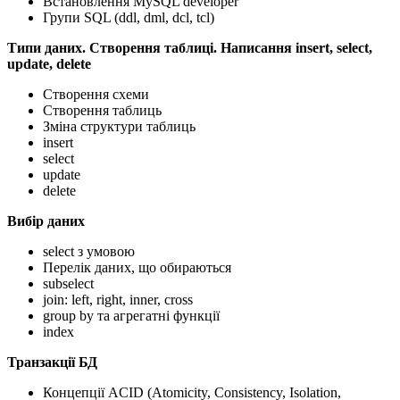
Встановлення MySQL developer
Групи SQL (ddl, dml, dcl, tcl)
Типи даних. Створення таблиці. Написання insert, select,
update, delete
Створення схеми
Створення таблиць
Зміна структури таблиць
insert
select
update
delete
Вибір даних
select з умовою
Перелік даних, що обираються
subselect
join: left, right, inner, cross
group by та агрегатні функції
index
Транзакції БД
Концепції ACID (Atomicity, Consistency, Isolation,