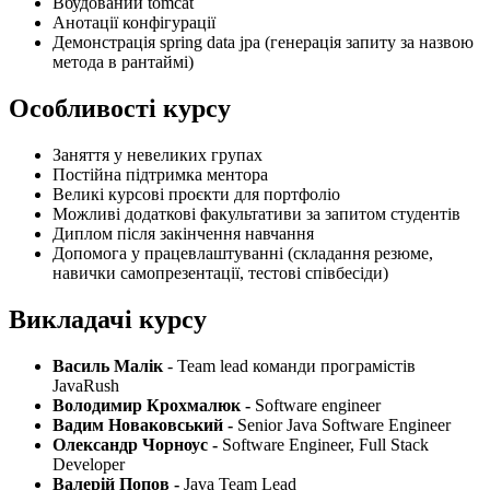
Вбудований tomcat
Анотації конфігурації
Демонстрація spring data jpa (генерація запиту за назвою
метода в рантаймі)
Особливості курсу
Заняття у невеликих групах
Постійна підтримка ментора
Великі курсові проєкти для портфоліо
Можливі додаткові факультативи за запитом студентів
Диплом після закінчення навчання
Допомога у працевлаштуванні (складання резюме,
навички самопрезентації, тестові співбесіди)
Викладачі курсу
Василь Малік
- Team lead команди програмістів
JavaRush
Володимир Крохмалюк -
Software engineer
Вадим Новаковський -
Senior Java Software Engineer
Олександр Чорноус -
Software Engineer, Full Stack
Developer
Валерій Попов -
Java Team Lead