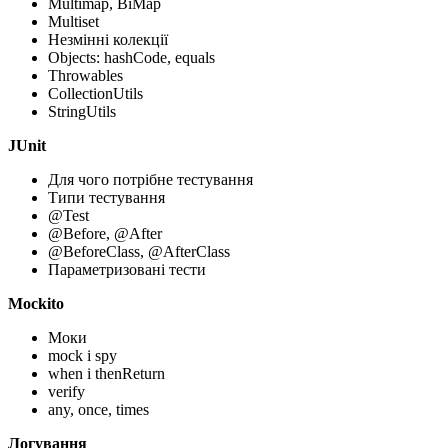
Multimap, BiMap
Multiset
Незмінні колекції
Objects: hashCode, equals
Throwables
CollectionUtils
StringUtils
JUnit
Для чого потрібне тестування
Типи тестування
@Test
@Before, @After
@BeforeClass, @AfterClass
Параметризовані тести
Mockito
Моки
mock і spy
when і thenReturn
verify
any, once, times
Логування