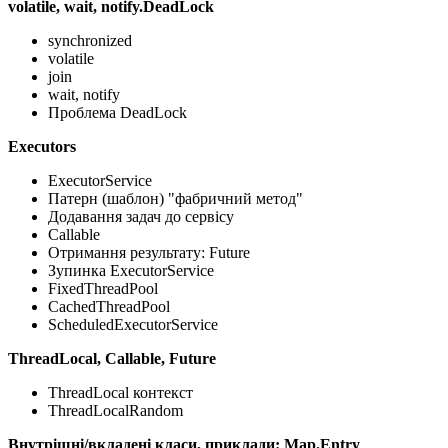
volatile, wait, notify.DeadLock
synchronized
volatile
join
wait, notify
Проблема DeadLock
Executors
ExecutorService
Патерн (шаблон) "фабричний метод"
Додавання задач до сервісу
Callable
Отримання результату: Future
Зупинка ExecutorService
FixedThreadPool
CachedThreadPool
ScheduledExecutorService
ThreadLocal, Callable, Future
ThreadLocal контекст
ThreadLocalRandom
Внутрішні/вкладені класи, приклади: Map.Entry