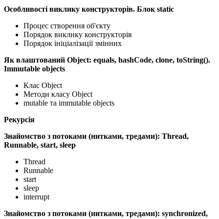
Особливості виклику конструкторів. Блок static
Процес створення об'єкту
Порядок виклику конструкторів
Порядок ініціалізації змінних
Як влаштований Object: equals, hashCode, clone, toString().
Immutable objects
Клас Object
Методи класу Object
mutable та immutable objects
Рекурсія
Знайомство з потоками (нитками, тредами): Thread,
Runnable, start, sleep
Thread
Runnable
start
sleep
interrupt
Знайомство з потоками (нитками, тредами): synchronized,