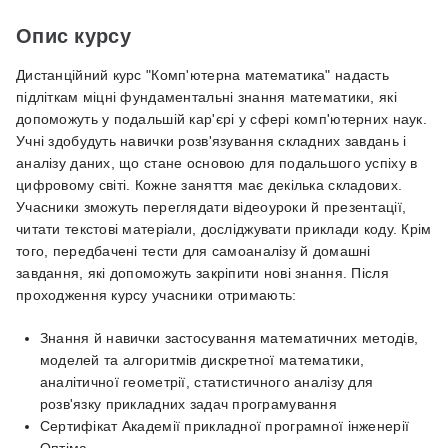
Опис курсу
Дистанційний курс "Комп'ютерна математика" надасть
підліткам міцні фундаментальні знання математики, які
допоможуть у подальшій кар'єрі у сфері комп'ютерних наук.
Учні здобудуть навички розв'язування складних завдань і
аналізу даних, що стане основою для подальшого успіху в
цифровому світі. Кожне заняття має декілька складових.
Учасники зможуть переглядати відеоуроки й презентації,
читати текстові матеріали, досліджувати приклади коду. Крім
того, передбачені тести для самоаналізу й домашні
завдання, які допоможуть закріпити нові знання. Після
проходження курсу учасники отримають:
Знання й навички застосування математичних методів,
моделей та алгоритмів дискретної математики,
аналітичної геометрії, статистичного аналізу для
розв'язку прикладних задач програмування
Сертифікат Академії прикладної програмної інженерії