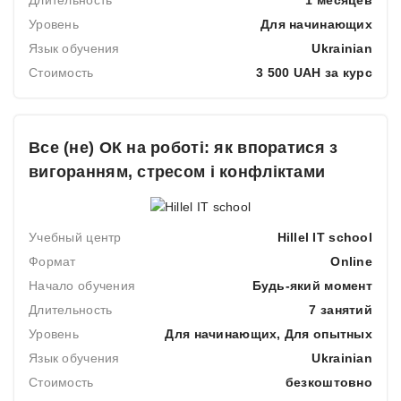
Длительность
1 месяцев
Уровень
Для начинающих
Язык обучения
Ukrainian
Стоимость
3 500 UAH за курс
Все (не) ОК на роботі: як впоратися з
вигоранням, стресом і конфліктами
Учебный центр
Hillel IT school
Формат
Online
Начало обучения
Будь-який момент
Длительность
7 занятий
Уровень
Для начинающих, Для опытных
Язык обучения
Ukrainian
Стоимость
безкоштовно