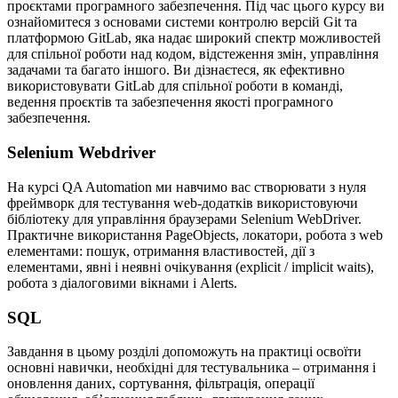
проєктами програмного забезпечення. Під час цього курсу ви
ознайомитеся з основами системи контролю версій Git та
платформою GitLab, яка надає широкий спектр можливостей
для спільної роботи над кодом, відстеження змін, управління
задачами та багато іншого. Ви дізнаєтеся, як ефективно
використовувати GitLab для спільної роботи в команді,
ведення проєктів та забезпечення якості програмного
забезпечення.
Selenium Webdriver
На курсі QA Automation ми навчимо вас створювати з нуля
фреймворк для тестування web-додатків використовуючи
бібліотеку для управління браузерами Selenium WebDriver.
Практичне використання PageObjects, локатори, робота з web
елементами: пошук, отримання властивостей, дії з
елементами, явні і неявні очікування (explicit / implicit waits),
робота з діалоговими вікнами і Alerts.
SQL
Завдання в цьому розділі допоможуть на практиці освоїти
основні навички, необхідні для тестувальника – отримання і
оновлення даних, сортування, фільтрація, операції