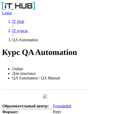
Перейти к основному содержанию
Login
IT Hub
/
IT курсы
/
QA Automation
Курс QA Automation
Online
Для опытных
QA Automation / QA Manual
Образовательный центр:
Foxminded
Курс
Формат: