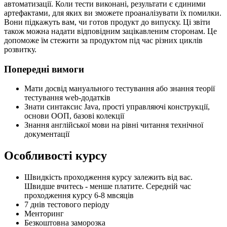
автоматизації. Коли тести виконані, результати є єдиними
артефактами, для яких ви зможете проаналізувати їх помилки.
Вони підкажуть вам, чи готов продукт до випуску. Ці звіти
також можна надати відповідним зацікавленим сторонам. Це
допоможе їм стежити за продуктом під час різних циклів
розвитку.
Попередні вимоги
Мати досвід мануального тестування або знання теорії
тестування web-додатків
Знати синтаксис Java, прості управляючі конструкції,
основи ООП, базові колекції
Знання англійської мови на рівні читання технічної
документації
Особливості курсу
Швидкість проходження курсу залежить від вас.
Швидше вчитесь - менше платите. Середній час
проходження курсу 6-8 мвсяців
7 днів тестового періоду
Менторинг
Безкоштовна заморозка