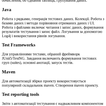
обчислення, об’єднання таблиць, групування даних.
Java
Робота з рядками, генерація тестових даних. Колекції. Робота з
базами даних і методи порівняння отриманих даних і UI.
Робота з файлами включає читання і запис даних, формування
результатів тестування і запис файл. Логування за допомогою
Log4j і використання рівнів логування.
Test Frameworks
Для управліннями тестами, обраний фреймворк
JUnit5/TestNG. Завдання включають формування тестових
груп (suites), основні анотації, запуск тестів.
Maven
Для автоматизації збірки проекту використовується
популярний складальник maven. Створення maven проекту.
Test reporting tools
Звіти з автоматизації тестування є надважливим компонентом