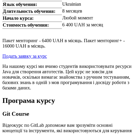
Ukrainian
Язык обучения:
8 месяцев
Длительность обучения:
Любой момент
Начало курса:
6 400 UAH за месяц
Стоимость обучения:
Пакет менторинг - 6400 UAH в місяць. Пакет менторинг+ -
16000 UAH в місяць.
Подать заявку за курс
На нашому курсі ми вчимо студентів використовувати ресурси
Java для створення автотестів. Цей курс не зовсім для
новачків, оскільки вимагає знайомства з ручним тестуванням,
базових знань в одній з мов програмування і досвіду роботи з
базами даних.
Програма курсу
Git Course
Вiдеокурс по GitLab допоможе вам зрозуміти основні
концепції та інструменти, які використовуються для керування