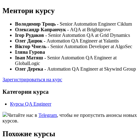
Ментори курсу
Володимир Троць -
Senior Automation Engineer Ciklum
Олександр Капранчук -
AQA at Brightgrove
Ігор Рудаков -
Senior Automation QA at Grid Dynamics
Олег Дацюк -
Automation QA Engineer at Yalantis
Віктор Чмель -
Senior Automation Developer at AlgoSec
Іляна Гурова
Іван Матяш -
Senior Automation QA Engineer at
GlobalLogic
Олег Дерека -
Automation QA Engineer at Skywind Group
Зарегистрироваться на курс
Категории курса
Курсы QA Engineer
Читайте нас в
Telegram
, чтобы не пропустить анонсы новых
курсов.
Похожие курсы