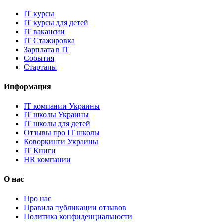
IT курсы
IT курсы для детей
IT вакансии
IT Стажировка
Зарплата в IT
События
Стартапы
Информация
IT компании Украины
IT школы Украины
IT школы для детей
Отзывы про IT школы
Коворкинги Украины
IT Книги
HR компании
О нас
Про нас
Правила публикации отзывов
Политика конфиденциальности