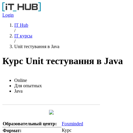
Перейти к основному содержанию
Login
IT Hub
/
IT курсы
/
Unit тестування в Java
Курс Unit тестування в Java
Online
Для опытных
Java
Образовательный центр:
Foxminded
Курс
Формат: