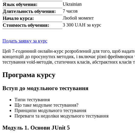
Ukrainian
Язык обучения:
7 часов
Длительность обучения:
Любой момент
Начало курса:
3 300 UAH за курс
Стоимость обучения:
Подать заявку за курс
Цей 7-годинний онлайн-курс розроблений для того, щоб надати
концепцій до просунутих методик, і включає різні фреймворки та м
тестування void-методів, статичних класів, абстрактних класів т
Програма курсу
Вступ до модульного тестування
Типи тестування
Що таке модульне тестування?
Принципи модульного тестування
Переваги та недоліки модульного тестування
Модуль 1. Основи JUnit 5