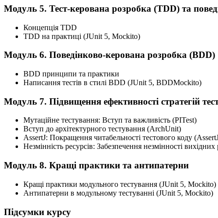
Модуль 5. Тест-керована розробка (TDD) та пове
Концепція TDD
TDD на практиці (JUnit 5, Mockito)
Модуль 6. Поведінково-керована розробка (BDD)
BDD принципи та практики
Написання тестів в стилі BDD (JUnit 5, BDDMockito)
Модуль 7. Підвищення ефективності стратегій тес
Мутаційне тестування: Вступ та важливість (PITest)
Вступ до архітектурного тестування (ArchUnit)
AssertJ: Покращення читабельності тестового коду (AssertJ
Незмінність ресурсів: Забезпечення незмінності вихідних р
Модуль 8. Кращі практики та антипатерни
Кращі практики модульного тестування (JUnit 5, Mockito)
Антипатерни в модульному тестуванні (JUnit 5, Mockito)
Підсумки курсу