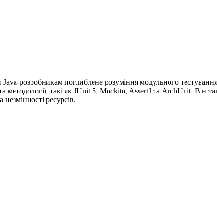
 Java-розробникам поглиблене розуміння модульного тестування 
етодології, такі як JUnit 5, Mockito, AssertJ та ArchUnit. Він та
а незмінності ресурсів.