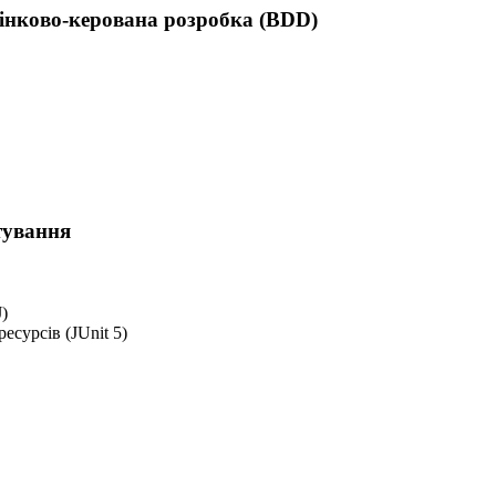
дінково-керована розробка (BDD)
тування
)
есурсів (JUnit 5)