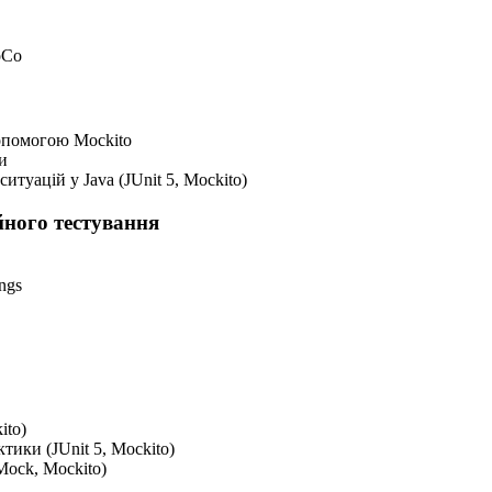
oCo
допомогою Mockito
и
итуацій у Java (JUnit 5, Mockito)
йного тестування
ngs
ito)
тики (JUnit 5, Mockito)
Mock, Mockito)