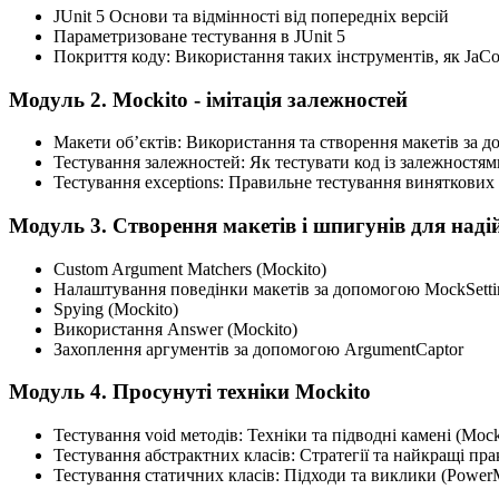
JUnit 5 Основи та відмінності від попередніх версій
Параметризоване тестування в JUnit 5
Покриття коду: Використання таких інструментів, як JaC
Модуль 2. Mockito - імітація залежностей
Макети об’єктів: Використання та створення макетів за 
Тестування залежностей: Як тестувати код із залежностям
Тестування exceptions: Правильне тестування виняткових с
Модуль 3. Створення макетів і шпигунів для наді
Custom Argument Matchers (Mockito)
Налаштування поведінки макетів за допомогою MockSetti
Spying (Mockito)
Використання Answer (Mockito)
Захоплення аргументів за допомогою ArgumentCaptor
Модуль 4. Просунуті техніки Mockito
Тестування void методів: Техніки та підводні камені (Mock
Тестування абстрактних класів: Стратегії та найкращі прак
Тестування статичних класів: Підходи та виклики (Power