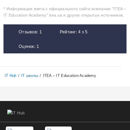
* Информация взята с официального сайта компании "ITEA –
IT Education Academy" itea.ua и других открытых источников.
Отзывов:
1
Рейтинг:
4
з
5
Оценок:
1
IT Hub
/
IT школы
/
ITEA – IT Education Academy