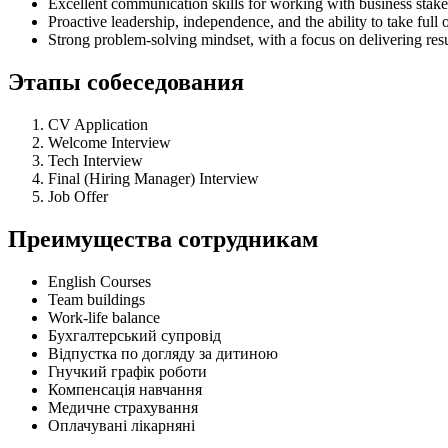
Excellent communication skills for working with business stake
Proactive leadership, independence, and the ability to take full 
Strong problem-solving mindset, with a focus on delivering resu
Этапы собеседования
CV Application
Welcome Interview
Tech Interview
Final (Hiring Manager) Interview
Job Offer
Преимущества сотрудникам
English Courses
Team buildings
Work-life balance
Бухгалтерський супровід
Відпустка по догляду за дитиною
Гнучкий графік роботи
Компенсація навчання
Медичне страхування
Оплачувані лікарняні