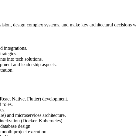
vision, design complex systems, and make key architectural decisions 
d integrations.
rategies.
ts into tech solutions.
ment and leadership aspects.
tration.
React Native, Flutter) development.
 roles.
es.
e) and microservices architecture.
nerization (Docker, Kubernetes).
atabase design.
mooth project execution.