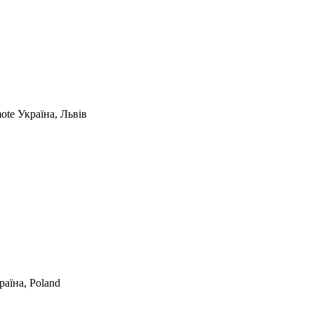
mote
Україна, Львів
раїна, Poland