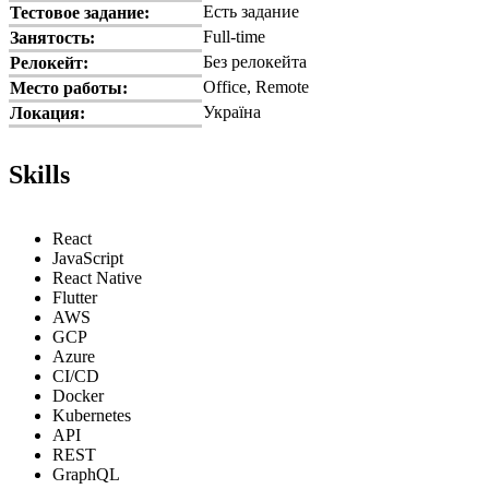
Есть задание
Тестовое задание:
Full-time
Занятость:
Без релокейта
Релокейт:
Office, Remote
Место работы:
Україна
Локация:
Skills
React
JavaScript
React Native
Flutter
AWS
GCP
Azure
CI/CD
Docker
Kubernetes
API
REST
GraphQL