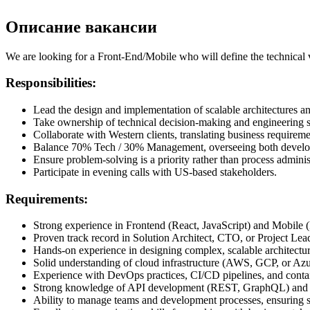
Описание вакансии
We are looking for a Front-End/Mobile who will define the technical 
Responsibilities:
Lead the design and implementation of scalable architectures an
Take ownership of technical decision-making and engineering st
Collaborate with Western clients, translating business requiremen
Balance 70% Tech / 30% Management, overseeing both develop
Ensure problem-solving is a priority rather than process adminis
Participate in evening calls with US-based stakeholders.
Requirements:
Strong experience in Frontend (React, JavaScript) and Mobile (
Proven track record in Solution Architect, CTO, or Project Lead
Hands-on experience in designing complex, scalable architectur
Solid understanding of cloud infrastructure (AWS, GCP, or Azur
Experience with DevOps practices, CI/CD pipelines, and contai
Strong knowledge of API development (REST, GraphQL) and d
Ability to manage teams and development processes, ensuring s