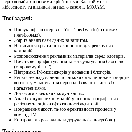
через колаби з топовими кріейторами. Залітай у світ
кіберспорту та впливай на нього разом із MOJAM.
Твої задачі:
Пошук інфлюенсерів на YouTube/Twitch (та схожих
платформах).
Збір та аналіз бази даних за запитом.
Написання креативних концептів для рекламних
кампаній.
Розповсюдження рекламних матеріалів серед блогерів.
Початкове брифінгування та консультування блогерів
(мікрокомунікації).
Підтримка IM-менеджерів у додаванні блогерів.
Регулярне надсилання початкових листів новим творцям
контенту + написання персоналізованих листів із
нагадуваннями.
Допомога в масових комунікаціях.
Аналіз запущених кампаній у певних географічних
регіонах та оцінка ефективності аудиторії.
Покращення якості та/або ефективності процесів у
команді IM
Контроль мікрозавдань та доручень (за потребою).
Твої суперсили: