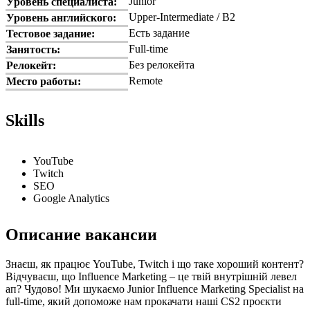
Junior
Уровень специалиста:
Upper-Intermediate / B2
Уровень английского:
Есть задание
Тестовое задание:
Full-time
Занятость:
Без релокейта
Релокейт:
Remote
Место работы:
Skills
YouTube
Twitch
SEO
Google Analytics
Описание вакансии
Знаєш, як працює YouTube, Twitch і що таке хороший контент?
Відчуваєш, що Influence Marketing – це твій внутрішній левел
ап? Чудово! Ми шукаємо Junior Influence Marketing Specialist на
full-time, який допоможе нам прокачати наші CS2 проєкти