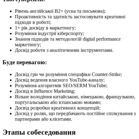
Рівень англійської B2+ (усна та письмова);
Проактивність та здатність застосовувати креативні
підходи в роботі;
1+ рік досвіду в маркетингу;
Розуміння індустрії кіберспорту;
Знання підходів та методологій digital performance
маркетингу;
Досвід роботи з аналітичними інструментами.
Буде перевагою:
Досвід гри чи розуміння специфіки Counter-Strike;
Досвід ведення власного YouTube-каналу;
Розуміння алгоритмів SEO/SERM YouTube;
Досвід в Influence Marketing;
Вільне володіння китайською, німецькою, французькою,
португальською або іспанською мовами;
Досвід розробки креативних концепцій;
Досвід у ролях, що передбачають постійне спілкування з
партнерами або клієнтами.
Этапы собеседования