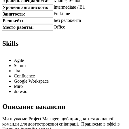
Middle, Senior
Уровень специалиста:
Intermediate / B1
Уровень английского:
Full-time
Занятость:
Без релокейта
Релокейт:
Office
Место работы:
Skills
Agile
Scrum
Jira
Confluence
Google Workspace
Miro
draw.io
Описание вакансии
Ми шукаємо Project Manager, щоб приєднатися до нашої
команди для довгострокової співпраці. Працюємо в офісі в