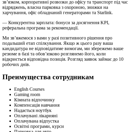
зв’язком, корпоративні розвозки до офісу та транспорт під час
відряджень, власна парковка з охороною, знижки на
харчування, офіс обладнаний генераторами та Starlink.
— Конкурентна зарплата: бонуси за досягнення KPI,
реферальна програма за рекомендації.
Ми зв’яжемося з вами у разі позитивного рішення про
подальший етап спілкування. Якщо ж цього разу ваша
кандидатура не відповідатиме вимогам, ми збережемо ваше
резюме в базі та обов’язково розглянемо його, коли
відкриється відповідна позиція. Розгляд заявок займає до 10
робочих днів.
Преимущества сотрудникам
English Courses
Gaming room
Кімната відпочинку
Компенсація навчання
Надається ноутбук
Оплачувані лікарняні
Оплачувана відпустка
Освітні програми, курси
Парковка для авто