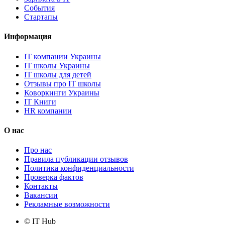
События
Стартапы
Информация
IT компании Украины
IT школы Украины
IT школы для детей
Отзывы про IT школы
Коворкинги Украины
IT Книги
HR компании
О нас
Про нас
Правила публикации отзывов
Политика конфиденциальности
Проверка фактов
Контакты
Вакансии
Рекламные возможности
© IT Hub