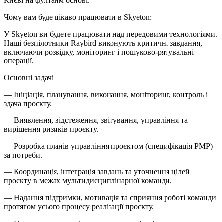
Києві на фултайм основі.
Чому вам буде цікаво працювати в Skyeton:
У Skyeton ви будете працювати над передовими технологіями.
Наші безпілотники Raybird виконують критичні завдання,
включаючи розвідку, моніторинг і пошуково-рятувальні
операції.
Основні задачі
— Ініціація, планування, виконання, моніторинг, контроль і
здача проєкту.
— Виявлення, відстеження, звітування, управління та
вирішення ризиків проєкту.
— Розробка планів управління проєктом (специфікація PMP)
за потреби.
— Координація, інтеграція завдань та уточнення цілей
проєкту в межах мультидисциплінарної команди.
— Надання підтримки, мотивація та сприяння роботі команди
протягом усього процесу реалізації проєкту.