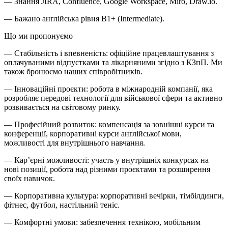
— Знання JIRA, Confluence, Google Workspace, Miro, Draw.io.
— Бажано англійська рівня B1+ (Intermediate).
Що ми пропонуємо
— Стабільність і впевненість: офіційне працевлаштування з
оплачуваними відпустками та лікарняними згідно з КЗпП. Ми
також бронюємо наших співробітників.
— Інноваційні проєкти: робота в міжнародній компанії, яка
розробляє передові технології для військової сфери та активно
розвивається на світовому ринку.
— Професійний розвиток: компенсація за зовнішні курси та
конференції, корпоративні курси англійської мови,
можливості для внутрішнього навчання.
— Кар’єрні можливості: участь у внутрішніх конкурсах на
нові позиції, робота над різними проєктами та розширення
своїх навичок.
— Корпоративна культура: корпоративні вечірки, тімбілдинги,
фітнес, футбол, настільний теніс.
— Комфортні умови: забезпечення технікою, мобільним