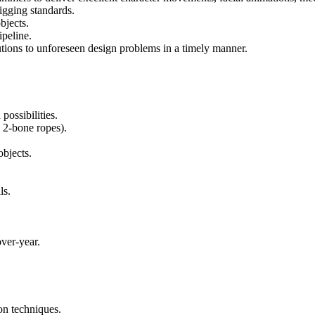
igging standards.
bjects.
peline.
tions to unforeseen design problems in a timely manner.
possibilities.
, 2-bone ropes).
bjects.
ls.
ver-year.
on techniques.