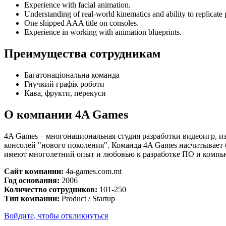
Experience with facial animation.
Understanding of real-world kinematics and ability to replicate
One shipped AAA title on consoles.
Experience in working with animation blueprints.
Преимущества сотрудникам
Багатонаціональна команда
Гнучкий графік роботи
Кава, фрукти, перекуси
О компании 4A Games
4A Games – многонациональная студия разработки видеоигр, 
консолей "нового поколения". Команда 4A Games насчитывает б
имеют многолетний опыт и любовью к разработке ПО и компь
Сайт компании:
4a-games.com.mt
Год основания:
2006
Количество сотрудников:
101-250
Тип компании:
Product / Startup
Войдите, чтобы откликнуться