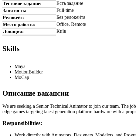
Есть задание
Тестовое задание:
Full-time
Занятость:
Без релокейта
Релокейт:
Office, Remote
Место работы:
Київ
Локация:
Skills
Maya
MotionBuilder
MoCap
Описание вакансии
We are seeking a Senior Technical Animator to join our team. The job 
edge games targeting latest generation platform hardware with a propr
Responsibilities:
Work directly with Animators, Designers, Modelers, and Progra