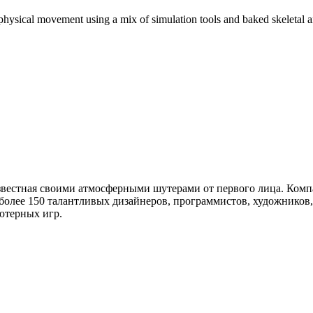
 physical movement using a mix of simulation tools and baked skeletal 
известная своими атмосферными шутерами от первого лица. Ком
олее 150 талантливых дизайнеров, программистов, художников, 
ютерных игр.