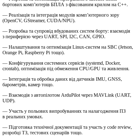
бортових комп’ютерів БПЛА з фіксованим крилом на C++.
— Реалізація та інтеграція модулів комп’ютерного зору
(OpenCV, GStreamer, CUDA/NPU).
— Розробка та супровід вбудованих систем борту: взаємодія
з периферією через UART, SPI, I2C, CAN, GPIO.
— Налаштування та оптимізація Linux-систем на SBC (Jetson,
Orange Pi, Raspberry Pi тощо).
— Конфігурування системних сервісів (systemd, Docker,
crontab), оптимізація під обмеження CPU/GPU та живлення.
— Інтеграція та обробка даних від датчиків IMU, GNSS,
барометрів, камер тощо.
— Взаємодія з автопілотом ArduPilot через MAVLink (UART,
UDP).
— Участь у польових випробуваннях та налагодження ПЗ
в реальних умовах.
— Підготовка технічної документації та участь у code review,
розробці ТЗ, тестових сценаріїв тощо.