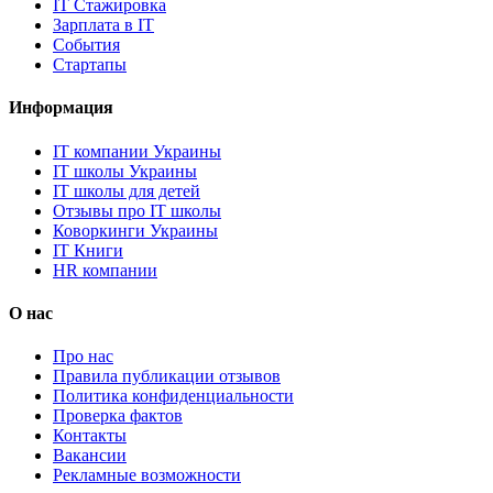
IT Стажировка
Зарплата в IT
События
Стартапы
Информация
IT компании Украины
IT школы Украины
IT школы для детей
Отзывы про IT школы
Коворкинги Украины
IT Книги
HR компании
О нас
Про нас
Правила публикации отзывов
Политика конфиденциальности
Проверка фактов
Контакты
Вакансии
Рекламные возможности