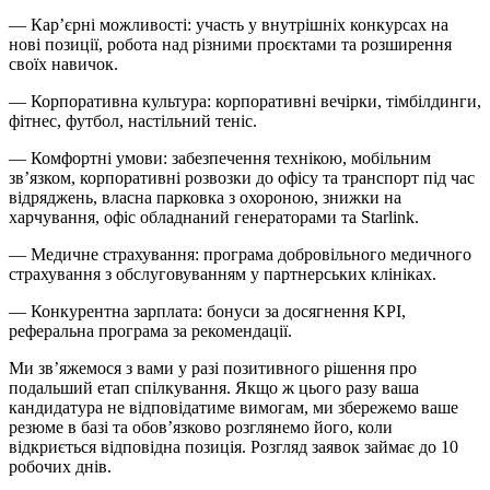
— Кар’єрні можливості: участь у внутрішніх конкурсах на
нові позиції, робота над різними проєктами та розширення
своїх навичок.
— Корпоративна культура: корпоративні вечірки, тімбілдинги,
фітнес, футбол, настільний теніс.
— Комфортні умови: забезпечення технікою, мобільним
зв’язком, корпоративні розвозки до офісу та транспорт під час
відряджень, власна парковка з охороною, знижки на
харчування, офіс обладнаний генераторами та Starlink.
— Медичне страхування: програма добровільного медичного
страхування з обслуговуванням у партнерських клініках.
— Конкурентна зарплата: бонуси за досягнення KPI,
реферальна програма за рекомендації.
Ми зв’яжемося з вами у разі позитивного рішення про
подальший етап спілкування. Якщо ж цього разу ваша
кандидатура не відповідатиме вимогам, ми збережемо ваше
резюме в базі та обов’язково розглянемо його, коли
відкриється відповідна позиція. Розгляд заявок займає до 10
робочих днів.