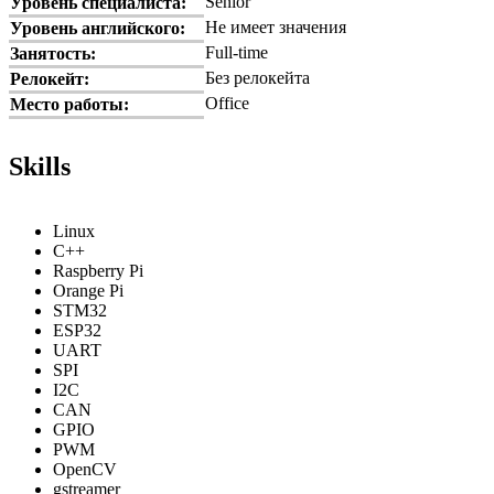
Senior
Уровень специалиста:
Не имеет значения
Уровень английского:
Full-time
Занятость:
Без релокейта
Релокейт:
Office
Место работы:
Skills
Linux
C++
Raspberry Pi
Orange Pi
STM32
ESP32
UART
SPI
I2C
CAN
GPIO
PWM
OpenCV
gstreamer