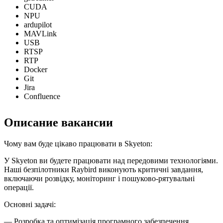
CUDA
NPU
ardupilot
MAVLink
USB
RTSP
RTP
Docker
Git
Jira
Confluence
Описание вакансии
Чому вам буде цікаво працювати в Skyeton:
У Skyeton ви будете працювати над передовими технологіями.
Наші безпілотники Raybird виконують критичні завдання,
включаючи розвідку, моніторинг і пошуково-рятувальні
операції.
Основні задачі:
— Розробка та оптимізація програмного забезпечення