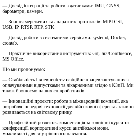
— Досвід інтеграції та роботи з датчиками: IMU, GNSS,
барометри, камери.
— Знання мережевих та апаратних протоколів: MIPI CSI,
USB, IP, RTSP, RTP, STK.
— Досвід роботи з системними сервісами: systemd, Docker,
crontab.
— Практичне використання інструментів: Git, Jira/Confluence,
MS Office.
Що ми пропонуємо:
— Стабільність і впевненість: офіційне працевлаштування з
оплачуваними відпустками та лікарняними згідно з КЗпП. Ми
також бронюємо наших співробітників.
— Інноваційні проєкти: робота в міжнародній компанії, яка
розробляє передові технології для військової сфери та активно
розвивається на світовому ринку.
— Професійний розвиток: компенсація за зовнішні курси та
конференції, корпоративні курси англійської мови,
можливості для внутрішнього навчання.