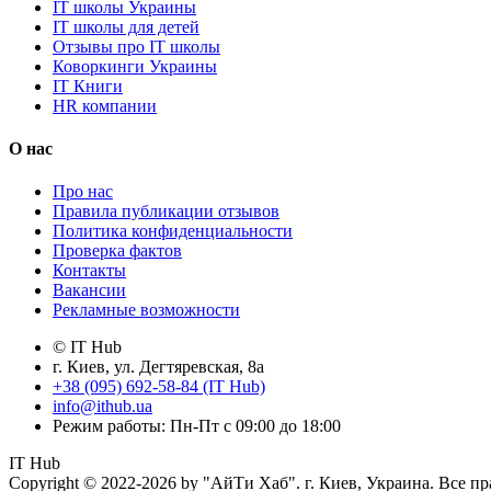
IT школы Украины
IT школы для детей
Отзывы про IT школы
Коворкинги Украины
IT Книги
HR компании
О нас
Про нас
Правила публикации отзывов
Политика конфиденциальности
Проверка фактов
Контакты
Вакансии
Рекламные возможности
© IT Hub
г. Киев, ул. Дегтяревская, 8а
+38 (095) 692-58-84 (IT Hub)
info@ithub.ua
Режим работы: Пн-Пт с 09:00 до 18:00
IT Hub
Copyright © 2022-2026 by "АйТи Хаб". г. Киев, Украина. Все п