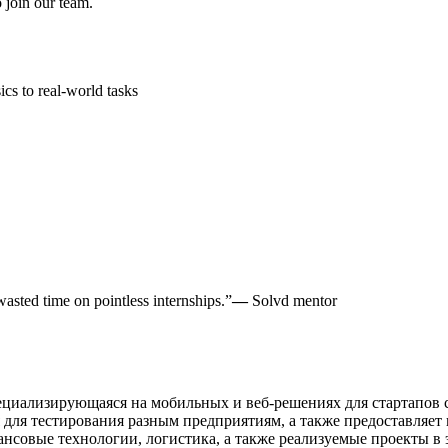
o join our team.
ics to real-world tasks
asted time on pointless internships.”
—
Solvd mentor
специализирующаяся на мобильных и веб-решениях для стартапо
для тестирования разным предприятиям, а также предоставляет 
нансовые технологии, логистика, а также реализуемые проекты в