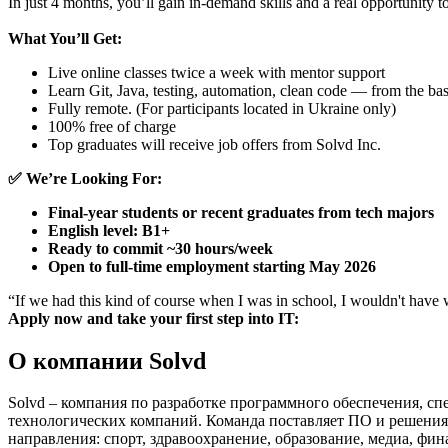
In just 4 months, you’ll gain in-demand skills and a real opportunity t
What You’ll Get:
Live online classes twice a week with mentor support
Learn Git, Java, testing, automation, clean code — from the bas
Fully remote. (For participants located in Ukraine only)
100% free of charge
Top graduates will receive job offers from Solvd Inc.
✅ We’re Looking For:
Final-year students or recent graduates from tech majors
English level: B1+
Ready to commit ~30 hours/week
Open to full-time employment starting May 2026
“If we had this kind of course when I was in school, I wouldn't have w
Apply now and take your first step into IT:
О компании Solvd
Solvd – компания по разработке программного обеспечения, 
технологических компаний. Команда поставляет ПО и решения 
направления: спорт, здравоохранение, образование, медиа, фи