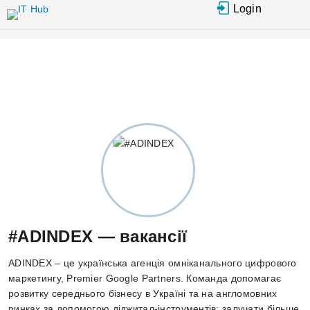
Перейти
Login
до
основного
вмісту
#ADINDEX — вакансії
ADINDEX – це українська агенція омніканального цифрового
маркетингу, Premier Google Partners. Команда допомагає
розвитку середнього бізнесу в Україні та на англомовних
ринках за допомогою діджитал-інструментів: залучати більше