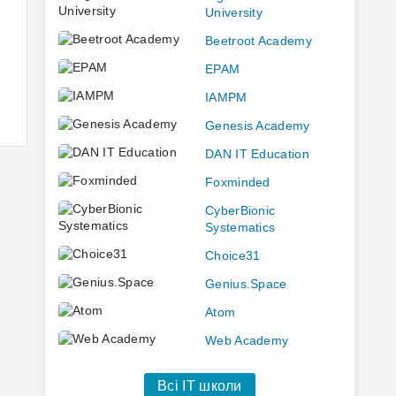
University
Beetroot Academy
EPAM
IAMPM
Genesis Academy
DAN IT Education
Foxminded
CyberBionic
Systematics
Choice31
Genius.Space
Atom
Web Academy
Всі IT школи