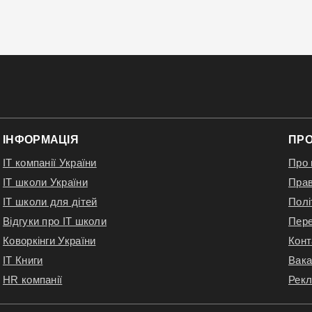
ІНФОРМАЦІЯ
ПРО
IT компанії України
Про 
IT школи України
Прав
IT школи для дітей
Полі
Відгуки про IT школи
Пере
Коворкінги України
Конт
IT Книги
Вака
HR компанії
Рекл