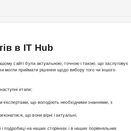
Перейти
до
основного
вмісту
ів в IT Hub
нашому сайті була актуальною, точною і такою, що заслуговує
ї ви могли приймати рішення щодо вибору того чи іншого
наступні етапи:
и експертами, що володіють необхідними знаннями, з
еконатися, що вони вірні і актуальні.
і подробиці на наших сторінках і в наших порівняльних