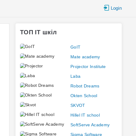
Login
ТОП IT шкіл
GoIT
Mate academy
Projector Institute
Laba
Robot Dreams
Okten School
SKVOT
Hillel IT school
SoftServe Academy
Sigma Software