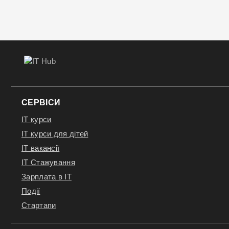
СЕРВІСИ
IT курси
IT курси для дітей
IT вакансії
IT Стажування
Зарплата в IT
Події
Стартапи