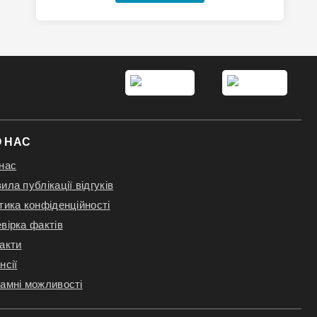
 НАС
нас
ила публікації відгуків
тика конфіденційності
вірка фактів
акти
нсії
амні можливості