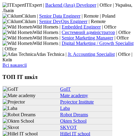
ITExpert |
Backend (Java) Developer
| Office | Україна,
Львів
Ciklum |
Senior Data Engineer
| Remote | Poland
Ciklum |
Senior DevOps Engineer
| Remote
Wild Hornets |
Embedded Engineer
| Office
Wild Hornets |
Системний адміністратор
| Office
Wild Hornets |
Senior Marketing Manager
| Office
Wild Hornets |
Digital Marketing / Growth Specialist
| Office
Atlas Technica |
Jr. Accounting Specialist
| Office |
Київ
Всі вакансії
ТОП IT шкіл
GoIT
Mate academy
Projector Institute
Laba
Robot Dreams
Okten School
SKVOT
Hillel IT school