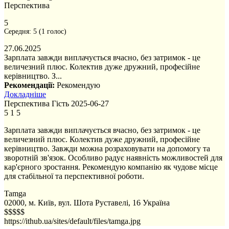
Перспектива
5
Середня:
5
(
1
голос)
27.06.2025
Зарплата завжди виплачується вчасно, без затримок - це
величезний плюс. Колектив дуже дружний, професійне
керівництво. З...
Рекомендації:
Рекомендую
Докладніше
Перспектива
Гість
2025-06-27
5
1
5
Зарплата завжди виплачується вчасно, без затримок - це
величезний плюс. Колектив дуже дружний, професійне
керівництво. Завжди можна розраховувати на допомогу та
зворотній зв'язок. Особливо радує наявність можливостей для
кар'єрного зростання. Рекомендую компанію як чудове місце
для стабільної та перспективної роботи.
Tamga
02000, м. Київ, вул. Шота Руставелі, 16
Україна
$$$$$
https://ithub.ua/sites/default/files/tamga.jpg