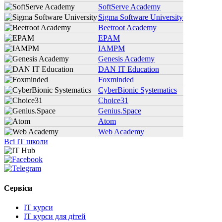
SoftServe Academy
Sigma Software University
Beetroot Academy
EPAM
IAMPM
Genesis Academy
DAN IT Education
Foxminded
CyberBionic Systematics
Choice31
Genius.Space
Atom
Web Academy
Всі IT школи
Сервіси
IT курси
IT курси для дітей