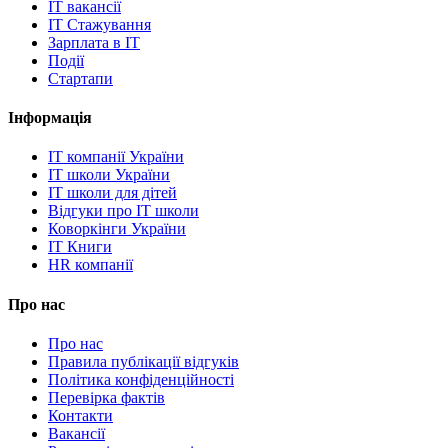
IT вакансії
IT Стажування
Зарплата в IT
Події
Стартапи
Інформація
IT компанії України
IT школи України
IT школи для дітей
Відгуки про IT школи
Коворкінги України
IT Книги
HR компанії
Про нас
Про нас
Правила публікації відгуків
Політика конфіденційності
Перевірка фактів
Контакти
Вакансії