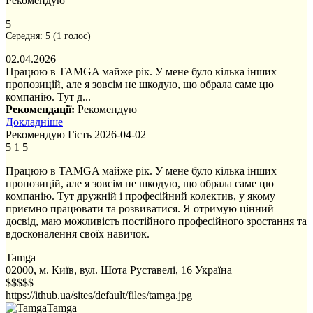
Рекомендую
5
Середня:
5
(
1
голос)
02.04.2026
Працюю в TAMGA майже рік. У мене було кілька інших
пропозицій, але я зовсім не шкодую, що обрала саме цю
компанію. Тут д...
Рекомендації:
Рекомендую
Докладніше
Рекомендую
Гість
2026-04-02
5
1
5
Працюю в TAMGA майже рік. У мене було кілька інших
пропозицій, але я зовсім не шкодую, що обрала саме цю
компанію. Тут дружній і професійний колектив, у якому
приємно працювати та розвиватися. Я отримую цінний
досвід, маю можливість постійного професійного зростання та
вдосконалення своїх навичок.
Tamga
02000, м. Київ, вул. Шота Руставелі, 16
Україна
$$$$$
https://ithub.ua/sites/default/files/tamga.jpg
Tamga