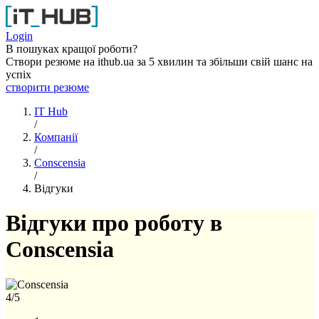
Перейти до основного вмісту
Login
В пошуках кращої роботи?
Створи резюме на ithub.ua за 5 хвилин та збільши свій шанс на
успіх
створити резюме
IT Hub
/
Компанії
/
Conscensia
/
Відгуки
Відгуки про роботу в
Conscensia
4
/5