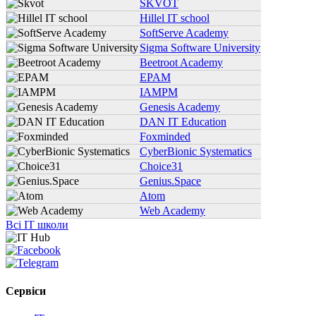
SKVOT
Hillel IT school
SoftServe Academy
Sigma Software University
Beetroot Academy
EPAM
IAMPM
Genesis Academy
DAN IT Education
Foxminded
CyberBionic Systematics
Choice31
Genius.Space
Atom
Web Academy
Всі IT школи
Сервіси