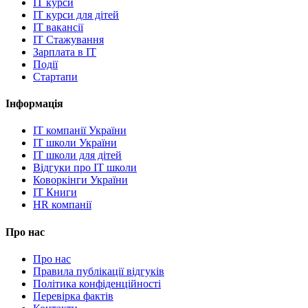
IT курси
IT курси для дітей
IT вакансії
IT Стажування
Зарплата в IT
Події
Стартапи
Інформація
IT компанії України
IT школи України
IT школи для дітей
Відгуки про IT школи
Коворкінги України
IT Книги
HR компанії
Про нас
Про нас
Правила публікації відгуків
Політика конфіденційності
Перевірка фактів