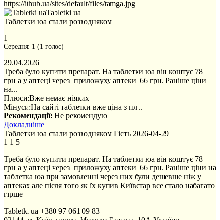
https://ithub.ua/sites/default/files/tamga.jpg
Tabletki ua
Таблетки юа стали розводняком
1
Середня:
1
(
1
голос)
29.04.2026
Треба було купити препарат. На таблетки юа він коштує 78
грн а у аптеці через приложуху аптеки 66 грн. Раніше ціни
на...
Плюси:
Вже немає ніяких
Мінуси:
На сайті таблетки вже ціна з пл...
Рекомендації:
Не рекомендую
Докладніше
Таблетки юа стали розводняком
Гість
2026-04-29
1
1
5
Треба було купити препарат. На таблетки юа він коштує 78
грн а у аптеці через приложуху аптеки 66 грн. Раніше ціни на
таблетка юа при замовленні через них були дешевше ніж у
аптеках але після того як їх купив Київстар все стало набагато
гірше
Tabletki ua
+380 97 061 09 83
02144, м. Київ, просп. Миколи Бажана, 10А
Україна