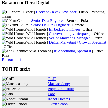
Вакансії в IT та Digital
ITExpert |
Backend (Java) Developer
| Office | Україна,
Львів
Ciklum |
Senior Data Engineer
| Remote | Poland
Ciklum |
Senior DevOps Engineer
| Remote
Wild Hornets |
Embedded Engineer
| Office
Wild Hornets |
Системний адміністратор
| Office
Wild Hornets |
Senior Marketing Manager
| Office
Wild Hornets |
Digital Marketing / Growth Specialist
| Office
Atlas Technica |
Jr. Accounting Specialist
| Office |
Київ
Всі вакансії
ТОП IT шкіл
GoIT
Mate academy
Projector Institute
Laba
Robot Dreams
Okten School