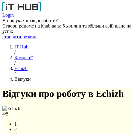
Перейти до основного вмісту
Login
В пошуках кращої роботи?
Створи резюме на ithub.ua за 5 хвилин та збільши свій шанс на
успіх
створити резюме
IT Hub
/
Компанії
/
Echizh
/
Відгуки
Відгуки про роботу в Echizh
4
/5
1
2