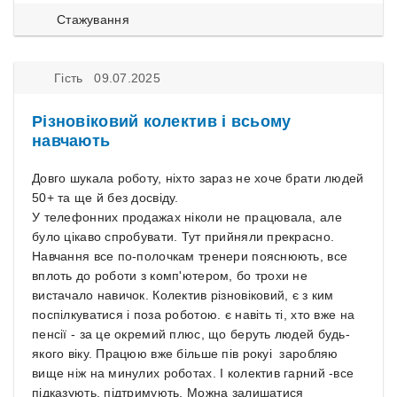
Стажування
Гість 09.07.2025
Різновіковий колектив і всьому
навчають
Довго шукала роботу, ніхто зараз не хоче брати людей
50+ та ще й без досвіду.
У телефонних продажах ніколи не працювала, але
було цікаво спробувати. Тут прийняли прекрасно.
Навчання все по-полочкам тренери пояснюють, все
вплоть до роботи з комп'ютером, бо трохи не
вистачало навичок. Колектив різновіковий, є з ким
поспілкуватися і поза роботою. є навіть ті, хто вже на
пенсії - за це окремий плюс, що беруть людей будь-
якого віку. Працюю вже більше пів рокуі заробляю
вище ніж на минулих роботах. І колектив гарний -все
підказують, підтримують. Можна залишатися