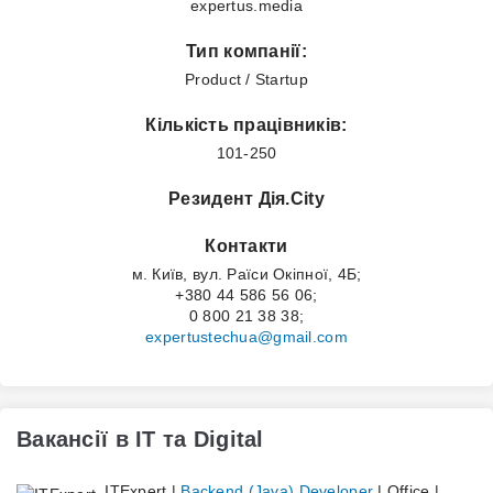
expertus.media
Тип компанії:
Product / Startup
Кількість працівників:
101-250
Резидент Дія.City
Контакти
м. Київ, вул. Раїси Окіпної, 4Б;
+380 44 586 56 06;
0 800 21 38 38;
expertustechua@gmail.com
Вакансії в IT та Digital
ITExpert |
Backend (Java) Developer
| Office |