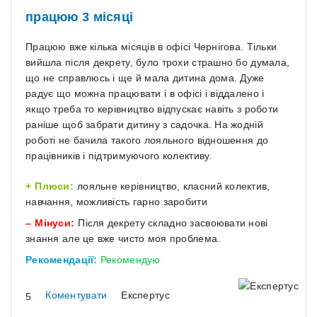
працюю 3 місяці
Працюю вже кілька місяців в офісі Чернігова. Тільки
вийшла після декрету, було трохи страшно бо думала,
що не справлюсь і ще й мала дитина дома. Дуже
радує що можна працювати і в офісі і віддалено і
якщо треба то керівництво відпускає навіть з роботи
раніше щоб забрати дитину з садочка. На жодній
роботі не бачила такого лояльного відношення до
працівників і підтримуючого колективу.
Плюси:
лояльне керівництво, класний колектив,
навчання, можливість гарно заробити
Мінуси:
Після декрету складно засвоювати нові
знання але це вже чисто моя проблема.
Рекомендації:
Рекомендую
Коментувати
Експертус
5