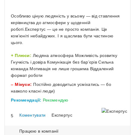
Особливо ціную людяність у всьому — від ставлення
керівництва до атмосфери у щоденній
роботі.Експертус — це не просто компанія. Це
ком’юніті небайдужих. І я щаслива бути частиною
цього.
Плюси:
Людяна атмосфера Можливість розвитку
Гнучкість і довіра Комунікація без бар’єрів Сильна
команда Мотивація не лише грошима Віддалений
формат роботи
Мінуси:
Постійно доводиться усміхатись — бо
навколо класні люди)
Рекомендації:
Рекомендую
Коментувати
Експертус
5
Працюю в компанії