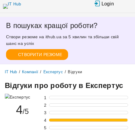
Перейти до основного вмісту
Login
В пошуках кращої роботи?
Створи резюме на ithub.ua за 5 хвилин та збільши свій
шанс на успіх
СТВОРИТИ РЕЗЮМЕ
IT Hub
/
Компанії
/
Експертус
/
Відгуки
Відгуки про роботу в Експертус
1
2
4
/5
3
4
5