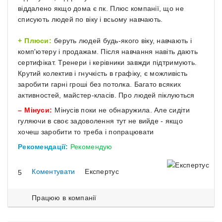
віддалено якщо дома є пк. Плюс компанії, що не
списують людей по віку і всьому навчають.
Плюси:
беруть людей будь-якого віку, навчають і
комп'ютеру і продажам. Після навчання навіть дають
сертифікат. Тренери і керівники завжди підтримують.
Крутий колектив і гнучкість в графіку, є можливість
заробити гарні гроші без потолка. Багато всяких
активностей, майстер-класів. Про людей піклуються
Мінуси:
Мінусів поки не обнаружила. Але сидіти
гуляючи в своє задоволення тут не вийде - якщо
хочеш заробити то треба і попрацювати
Рекомендації:
Рекомендую
Коментувати
Експертус
5
Працюю в компанії