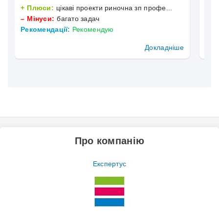
Плюси:
цікаві проекти риночна зп профе...
П
Мінуси:
багато задач
М
Рекомендації:
Рекомендую
Рек
Докладніше
Про компанію
Експертус