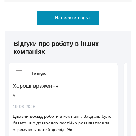
Написати відгук
Відгуки про роботу в інших
компаніях
Tamga
Хороші враження
Пр
5
5
19.06.2026
12.
Цікавий досвід роботи в компанії. Завдань було
Пра
багато, що дозволяло постійно розвиватися та
пощ
отримувати новий досвід. Як...
нав