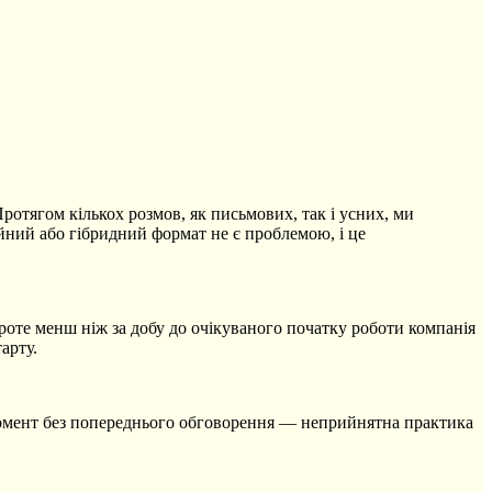
отягом кількох розмов, як письмових, так і усних, ми
йний або гібридний формат не є проблемою, і це
роте менш ніж за добу до очікуваного початку роботи компанія
арту.
й момент без попереднього обговорення — неприйнятна практика