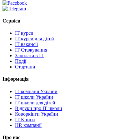
Сервіси
IT курси
IT курси для дітей
IT вакансії
IT Стажування
Зарплата в IT
Події
Стартапи
Інформація
IT компанії України
IT школи України
IT школи для дітей
Відгуки про IT школи
Коворкінги України
IT Книги
HR компанії
Про нас