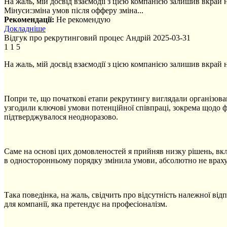
На жаль, мій досвід взаємодії з цією компанією залишив вкрай
Мінуси:
зміна умов після офферу зміна...
Рекомендації:
Не рекомендую
Докладніше
Відгук про рекрутинговий процес
Андрій
2025-03-31
1
1
5
На жаль, мій досвід взаємодії з цією компанією залишив вкрай
Попри те, що початкові етапи рекрутингу виглядали організова
узгодили ключові умови потенційної співпраці, зокрема щодо ф
підтверджувалося неодноразово.
Саме на основі цих домовленостей я прийняв низку рішень, вкл
в односторонньому порядку змінила умови, абсолютно не врахува
Така поведінка, на жаль, свідчить про відсутність належної в
для компанії, яка претендує на професіоналізм.