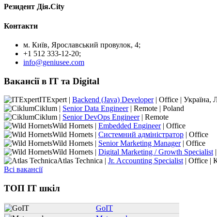
Резидент Дія.City
Контакти
м. Київ, Ярославський провулок, 4;
+1 512 333-12-20;
info@geniusee.com
Вакансії в IT та Digital
ITExpert |
Backend (Java) Developer
| Office | Україна, 
Ciklum |
Senior Data Engineer
| Remote | Poland
Ciklum |
Senior DevOps Engineer
| Remote
Wild Hornets |
Embedded Engineer
| Office
Wild Hornets |
Системний адміністратор
| Office
Wild Hornets |
Senior Marketing Manager
| Office
Wild Hornets |
Digital Marketing / Growth Specialist
|
Atlas Technica |
Jr. Accounting Specialist
| Office | 
Всі вакансії
ТОП IT шкіл
GoIT