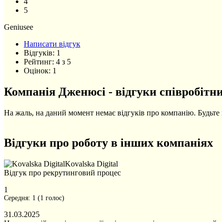
4
5
Geniusee
Написати відгук
Відгуків:
1
Рейтинг:
4
з
5
Оцінок:
1
Компанія Дженюсі - відгуки співробітни
На жаль, на даний момент немає відгуків про компанію. Будьте 
Відгуки про роботу в інших компаніях
Kovalska Digital
Відгук про рекрутинговий процес
1
Середня:
1
(
1
голос)
31.03.2025