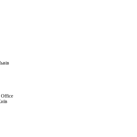
Львів
 Office
Київ