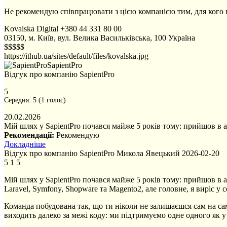
Не рекомендую співпрацювати з цією компанією тим, для кого в
Kovalska Digital
+380 44 331 80 00
03150, м. Київ, вул. Велика Васильківська, 100
Україна
$$$$$
https://ithub.ua/sites/default/files/kovalska.jpg
SapientPro
Відгук про компанію SapientPro
5
Середня:
5
(
1
голос)
20.02.2026
Мій шлях у SapientPro почався майже 5 років тому: прийшов в ак
Рекомендації:
Рекомендую
Докладніше
Відгук про компанію SapientPro
Микола Явецький
2026-02-20
5
1
5
Мій шлях у SapientPro почався майже 5 років тому: прийшов в а
Laravel, Symfony, Shopware та Magento2, але головне, я виріс у
Команда побудована так, що ти ніколи не залишаєшся сам на са
виходить далеко за межі коду: ми підтримуємо одне одного як 