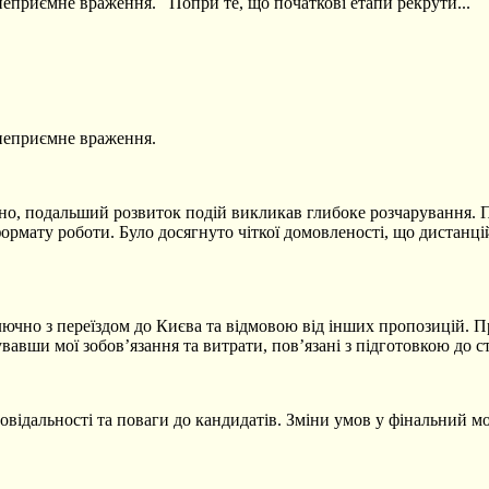
 неприємне враження. Попри те, що початкові етапи рекрути...
 неприємне враження.
но, подальший розвиток подій викликав глибоке розчарування. Пр
ормату роботи. Було досягнуто чіткої домовленості, що дистанці
ючно з переїздом до Києва та відмовою від інших пропозицій. П
вши мої зобов’язання та витрати, пов’язані з підготовкою до ст
ідповідальності та поваги до кандидатів. Зміни умов у фінальни