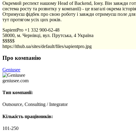
Окремий респект нашому Head of Backend, Іону. Він завжди гото
система росту та розвитку у компанії) - це взагалі окрема істор
Отримуєш фідбек про свою роботу і завжди отримуєш поле для 
тут протягом усіх цих років.
SapientPro
+1 332 900-62-48
58000, м. Чернівці, вул. Прутська, 4
Україна
$$$$$
https://ithub.ua/sites/default/files/sapientpro.jpg
Про компанію
Geniusee
geniusee.com
Тип компанії:
Outsource, Consulting / Integrator
Кількість працівників:
101-250