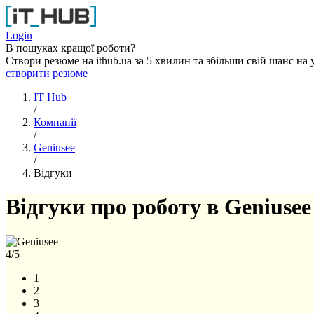
Перейти до основного вмісту
Login
В пошуках кращої роботи?
Створи резюме на ithub.ua за 5 хвилин та збільши свій шанс на 
створити резюме
IT Hub
/
Компанії
/
Geniusee
/
Відгуки
Відгуки про роботу в Geniusee
4
/5
1
2
3