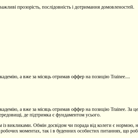
ажливі прозорість, послідовність і дотримання домовленостей.
адемію, а вже за місяць отримав оффер на позицію Trainee....
кадемію, а вже за місяць отримав оффер на позицію Trainee. За 
 середовищі, де підтримка є фундаментом усього.
м із викликами. Обмін досвідом чи порада від колеги є нормою, 
у робочих моментах, так і в буденних особистих питаннях, що роб