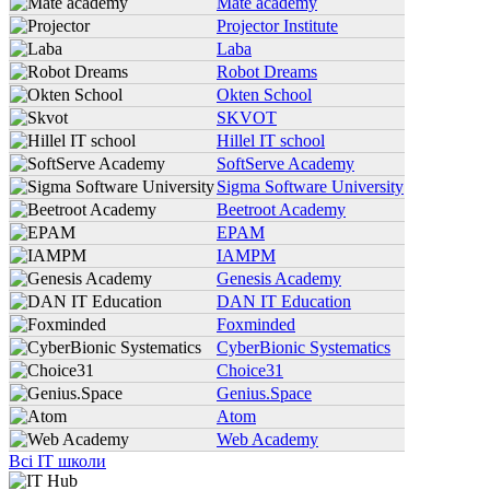
Mate academy
Projector Institute
Laba
Robot Dreams
Okten School
SKVOT
Hillel IT school
SoftServe Academy
Sigma Software University
Beetroot Academy
EPAM
IAMPM
Genesis Academy
DAN IT Education
Foxminded
CyberBionic Systematics
Choice31
Genius.Space
Atom
Web Academy
Всі IT школи