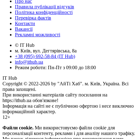
Про нас
Правила публікації відгуків
Політика конфіденційності
Перевірка фактів
Контакти
Вакансії
Рекламні можливості
© IT Hub
м. Київ, вул. Дегтярівська, 8а
+38 (095) 692-58-84 (IT Hub)
info@ithub.ua
Режим роботи: Пн-Пт з 09:00 до 18:00
IT Hub
Copyright © 2022-2026 by "АйТі Хаб". м. Київ, Україна. Всі
права захищені.
При використанні матеріалів сайту посилання на
https://ithub.ua обов'язкове!
Інформація на сайті не є публічною офертою і несе виключно
інформаційний характер.
12+
Файли cookie.
Ми використовуємо файли cookie для
персоналізації контенту, реклами і для аналізу нашого трафіку.
Ми також ділимося інформацією про використання вами