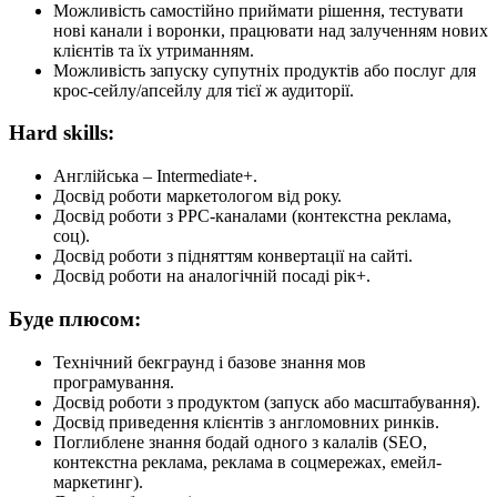
Можливість самостійно приймати рішення, тестувати
нові канали і воронки, працювати над залученням нових
клієнтів та їх утриманням.
Можливість запуску супутніх продуктів або послуг для
крос-сейлу/апсейлу для тієї ж аудиторії.
Hard skills:
Англійська – Intermediate+.
Досвід роботи маркетологом від року.
Досвід роботи з PPC-каналами (контекстна реклама,
соц).
Досвід роботи з підняттям конвертації на сайті.
Досвід роботи на аналогічній посаді рік+.
Буде плюсом:
Технічний бекграунд і базове знання мов
програмування.
Досвід роботи з продуктом (запуск або масштабування).
Досвід приведення клієнтів з англомовних ринків.
Поглиблене знання бодай одного з калалів (SEO,
контекстна реклама, реклама в соцмережах, емейл-
маркетинг).