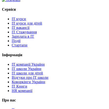
Сервіси
IT курси
IT курси для дітей
IT вакансії
IT Стажування
Зарплата в IT
Події
Стартапи
Інформація
IT компанії України
IT школи України
IT школи для дітей
Відгуки про IT школи
Коворкінги України
IT Книги
HR компанії
Про нас