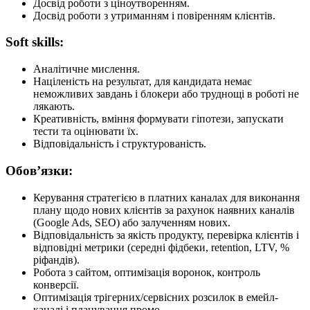
Досвід роботи з ціноутворенням.
Досвід роботи з утриманням і повіренням клієнтів.
Soft skills:
Аналітичне мислення.
Націленість на результат, для кандидата немає
неможливих завдань і блокери або труднощі в роботі не
лякають.
Креативність, вміння формувати гіпотези, запускати
тести та оцінювати їх.
Відповідальність і структурованість.
Обов’язки:
Керування стратегією в платних каналах для виконання
плану щодо нових клієнтів за рахунок наявних каналів
(Google Ads, SEO) або залученням нових.
Відповідальність за якість продукту, перевірка клієнтів і
відповідні метрики (середні фідбеки, retention, LTV, %
ріфандів).
Робота з сайтом, оптимізація воронок, контроль
конверсії.
Оптимізація трігерних/сервісних розсилок в емейл-
каналі і планування промо.