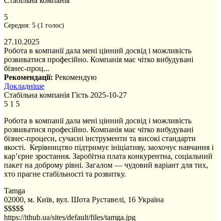
Стабільна компанія
5
Середня:
5
(
1
голос)
27.10.2025
Робота в компанії дала мені цінний досвід і можливість
розвиватися професійно. Компанія має чітко вибудувані
бізнес-проц...
Рекомендації:
Рекомендую
Докладніше
Стабільна компанія
Гість
2025-10-27
5
1
5
Робота в компанії дала мені цінний досвід і можливість
розвиватися професійно. Компанія має чітко вибудувані
бізнес-процеси, сучасні інструменти та високі стандарти
якості. Керівництво підтримує ініціативу, заохочує навчання і
кар’єрне зростання. Заробітна плата конкурентна, соціальний
пакет на доброму рівні. Загалом — чудовий варіант для тих,
хто прагне стабільності та розвитку.
Tamga
02000, м. Київ, вул. Шота Руставелі, 16
Україна
$$$$$
https://ithub.ua/sites/default/files/tamga.jpg