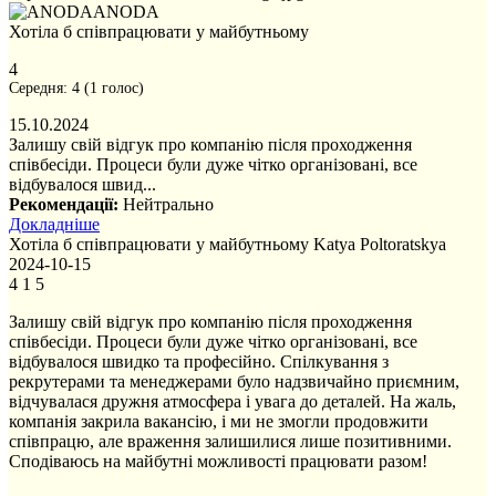
ANODA
Хотіла б співпрацювати у майбутньому
4
Середня:
4
(
1
голос)
15.10.2024
Залишу свій відгук про компанію після проходження
співбесіди. Процеси були дуже чітко організовані, все
відбувалося швид...
Рекомендації:
Нейтрально
Докладніше
Хотіла б співпрацювати у майбутньому
Katya Poltoratskya
2024-10-15
4
1
5
Залишу свій відгук про компанію після проходження
співбесіди. Процеси були дуже чітко організовані, все
відбувалося швидко та професійно. Спілкування з
рекрутерами та менеджерами було надзвичайно приємним,
відчувалася дружня атмосфера і увага до деталей. На жаль,
компанія закрила вакансію, і ми не змогли продовжити
співпрацю, але враження залишилися лише позитивними.
Сподіваюсь на майбутні можливості працювати разом!