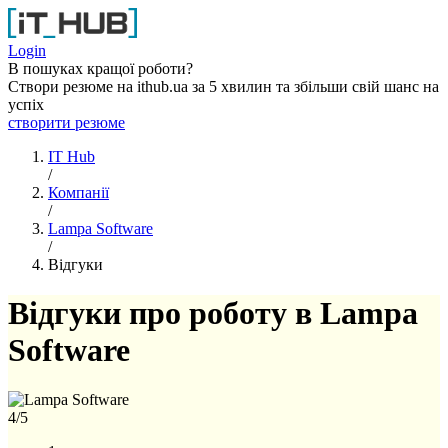
Перейти до основного вмісту
Login
В пошуках кращої роботи?
Створи резюме на ithub.ua за 5 хвилин та збільши свій шанс на
успіх
створити резюме
IT Hub
/
Компанії
/
Lampa Software
/
Відгуки
Відгуки про роботу в Lampa
Software
4
/5