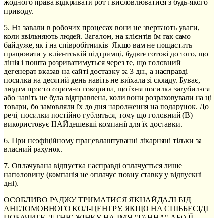
жодного права відкривати рот і висловлюватися з будь-якого
приводу.
5. На завали в робочих процесах вони не звертають уваги,
коли звільняють людей. Загалом, на клієнтів їм так само
байдуже, як і на співробітників. Якщо вам не пощастить
працювати у клієнтській підтримці, будьте готові до того, що
лінія і пошта розриватимуться через те, що головний
дегенерат вказав на сайті доставку за 3 дні, а насправді
посилка на десятий день навіть не виїхала зі складу. Буває,
людям просто соромно говорити, що їхня посилка загубилася
або навіть не була відправлена, коли вони розраховували на ці
товари, бо замовляли їх до дня народження на подарунок. До
речі, посилки постійно губляться, тому що головний (В)
використовує НАЙдешевші компанії для їх доставки.
6. При неофіційному працевлаштуванні лікарняні тільки за
власний рахунок.
7. Оплачувана відпустка насправді оплачується лише
наполовину (компанія не оплачує повну ставку у відпускні
дні).
ОСОБЛИВО РАДЖУ ТРИМАТИСЯ ЯКНАЙДАЛІ ВІД
АНГЛОМОВНОГО КОЛ-ЦЕНТРУ. ЯКЩО НА СПІВБЕСІДІ
ПОБАЧИТЕ ЛІТНЮ ЖІНКУ НА ІМ'Я "ГАННА" АБО ЇЇ