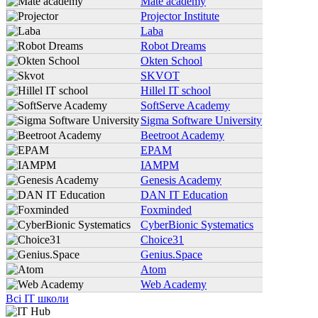
Mate academy
Projector Institute
Laba
Robot Dreams
Okten School
SKVOT
Hillel IT school
SoftServe Academy
Sigma Software University
Beetroot Academy
EPAM
IAMPM
Genesis Academy
DAN IT Education
Foxminded
CyberBionic Systematics
Choice31
Genius.Space
Atom
Web Academy
Всі IT школи