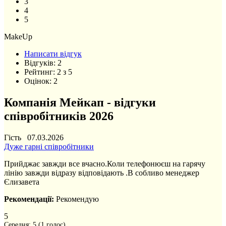
3
4
5
MakeUp
Написати відгук
Відгуків:
2
Рейтинг:
2
з
5
Оцінок:
2
Компанія Мейкап - відгуки
співробітників 2026
Гість 07.03.2026
Дуже гарні співробітники
Прийджає завжди все вчасно.Коли телефонюєш на гарячу
лінію завжди відразу відповідають .В собливо менеджер
Єлизавета
Рекомендації:
Рекомендую
5
Середня:
5
(
1
голос)