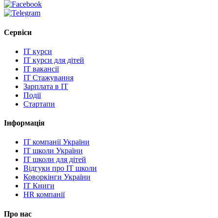
Сервіси
IT курси
IT курси для дітей
IT вакансії
IT Стажування
Зарплата в IT
Події
Стартапи
Інформація
IT компанії України
IT школи України
IT школи для дітей
Відгуки про IT школи
Коворкінги України
IT Книги
HR компанії
Про нас