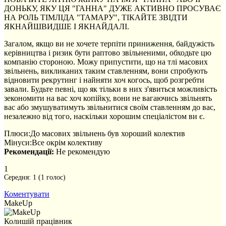
ДОНЬКУ, ЯКУ ЦЯ "ГАННА" ДУЖЕ АКТИВНО ПРОСУВАЄ
НА РОЛЬ ТІМЛІДА "ТАМАРУ", ТІКАЙТЕ ЗВІДТИ
ЯКНАЙШВИДШЕ І ЯКНАЙДАЛІ.
Загалом, якщо ви не хочете терпіти приниження, байдужість
керівництва і ризик бути раптово звільненими, обходьте цю
компанію стороною. Можу припустити, що на тлі масових
звільнень, викликаних таким ставленням, вони спробують
відновити рекрутинг і найняти хоч когось, щоб розгребти
завали. Будьте певні, що як тільки в них з'явиться можливість
зекономити на вас хоч копійку, вони не вагаючись звільнять
вас або змушуватимуть звільнитися своїм ставленням до вас,
незалежно від того, наскільки хорошим спеціалістом ви є.
Плюси:
До масових звільнень був хороший колектив
Мінуси:
Все окрім колективу
Рекомендації:
Не рекомендую
1
Середня:
1
(
1
голос)
Коментувати
MakeUp
Колишій працівник