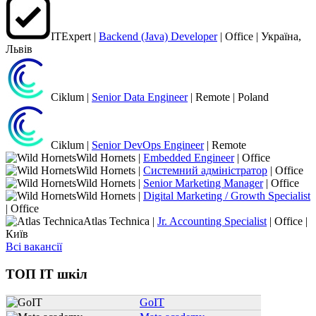
ITExpert |
Backend (Java) Developer
| Office | Україна,
Львів
Ciklum |
Senior Data Engineer
| Remote | Poland
Ciklum |
Senior DevOps Engineer
| Remote
Wild Hornets |
Embedded Engineer
| Office
Wild Hornets |
Системний адміністратор
| Office
Wild Hornets |
Senior Marketing Manager
| Office
Wild Hornets |
Digital Marketing / Growth Specialist
| Office
Atlas Technica |
Jr. Accounting Specialist
| Office |
Київ
Всі вакансії
ТОП IT шкіл
GoIT