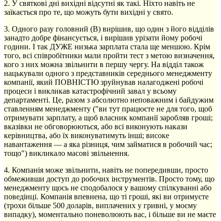
2. У святкові дні вихідні відсутні як такі. Ніхто навіть не
заїкається про те, що можуть бути вихідні у свято.
3. Одного разу головний (В) вирішив, що один з його відділів
занадто добре фінансується, і вирішив урізати йому робочі
години. І так ДУЖЕ низька зарплата стала ще меншою. Крім
того, всі співробітники мали пройти тест з метою визначення,
кого з них можна звільнити в першу чергу. На відділ також
нацькували одного з представників середнього менеджменту
компанії, який ПОВНІСТЮ зруйнував налагоджені робочі
процеси і викликав катастрофічний завал у всьому
департаменті. Це, разом з абсолютно неповажним і байдужим
ставленням менеджменту ("ви тут працюєте не для того, щоб
отримувати зарплату, а щоб власник компанії заробляв гроші;
вказівки не обговорюються, або всі виконують накази
керівництва, або їх виконуватимуть інші; високе
навантаження — а яка різниця, чим займатися в робочий час;
тощо") викликало масові звільнення.
4. Компанія може звільнити, навіть не попередивши, просто
обмеживши доступ до робочих інструментів. Просто тому, що
менеджменту щось не сподобалося у вашому спілкуванні або
поведінці. Компанія впевнена, що ті гроші, які ви отримуєте
(трохи більше 500 доларів, виплачених у гривні, у моєму
випадку), моментально поневолюють вас, і більше ви не маєте