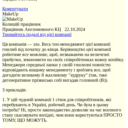
Коментувати
MakeUp
Колишій працівник
Працівник Англомовного КЦ 22.10.2024
Тримайтесь подалі від цієї компанії
Ця компанія — зло. Весь топ-менеджмент цієї компанії
гнилий від початку до кінця. Керівництво цієї компанії
робитиме все можливе, щоб, незважаючи на величезні
прибутки, зекономити на своїх співробітниках кожну копійку.
Менеджери середньої ланки у своїй гнилизні повністю
відповідають вищому менеджменту і зроблять все, щоб
догодити великому й жахливому "худруку" (так, таке
дегенеративне прізвисько собі вигадав головний (В)).
З прикладів:
1. У цій чудовій компанії 1 січня для співробітників, які
перебувають в Україні, робочий день. Чи була в цьому
потреба? Ні, просто законодавство дозволяє на час воєнного
стану скасовувати вихідні, чим вони користуються ПРОСТО
ТОМУ, ЩО МОЖУТЬ.