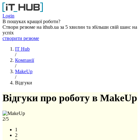
Перейти до основного вмісту
Login
В пошуках кращої роботи?
Створи резюме на ithub.ua за 5 хвилин та збільши свій шанс на
успіх
створити резюме
IT Hub
/
Компанії
/
MakeUp
/
Відгуки
Відгуки про роботу в MakeUp
2
/5
1
2