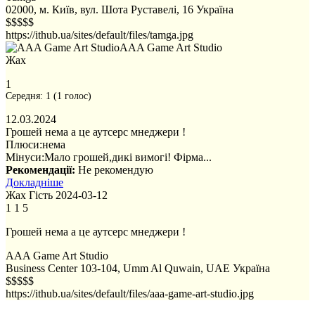
02000, м. Київ, вул. Шота Руставелі, 16
Україна
$$$$$
https://ithub.ua/sites/default/files/tamga.jpg
AAA Game Art Studio
Жах
1
Середня:
1
(
1
голос)
12.03.2024
Грошей нема а це аутсерс мнеджери !
Плюси:
нема
Мінуси:
Мало грошей,дикі вимогі! Фірма...
Рекомендації:
Не рекомендую
Докладніше
Жах
Гість
2024-03-12
1
1
5
Грошей нема а це аутсерс мнеджери !
AAA Game Art Studio
Business Center 103-104, Umm Al Quwain, UAE
Україна
$$$$$
https://ithub.ua/sites/default/files/aaa-game-art-studio.jpg