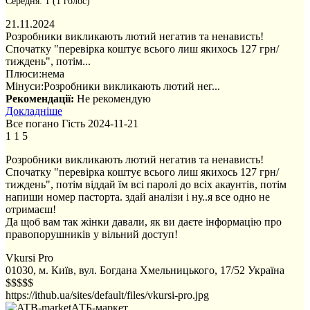
Середня:
1
(
1
голос)
21.11.2024
Розробники викликають лютий негатив та ненависть!
Спочатку "перевірка коштує всього лиш якихось 127 грн/
тиждень", потім...
Плюси:
нема
Мінуси:
Розробники викликають лютий нег...
Рекомендації:
Не рекомендую
Докладніше
Все погано
Гість
2024-11-21
1
1
5
Розробники викликають лютий негатив та ненависть!
Спочатку "перевірка коштує всього лиш якихось 127 грн/
тиждень", потім віддай їм всі паролі до всіх акаунтів, потім
напиши номер пасторта. здай аналізи і ну..я все одно не
отримаєш!
Да щоб вам так жінки давали, як ви даєте інформацію про
правопорушників у вільний доступ!
Vkursi Pro
01030, м. Київ, вул. Богдана Хмельницького, 17/52
Україна
$$$$$
https://ithub.ua/sites/default/files/vkursi-pro.jpg
АТБ-маркет