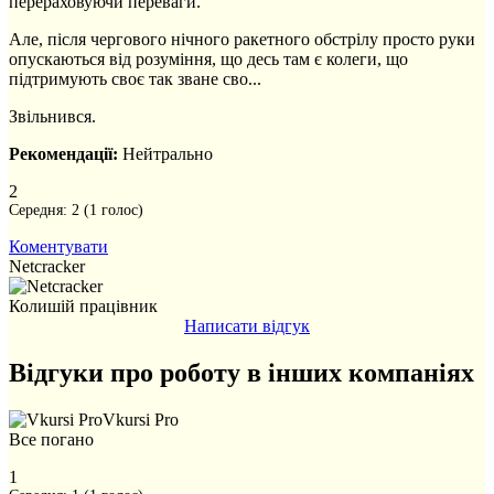
перераховуючи переваги.
Але, після чергового нічного ракетного обстрілу просто руки
опускаються від розуміння, що десь там є колеги, що
підтримують своє так зване сво...
Звільнився.
Рекомендації:
Нейтрально
2
Середня:
2
(
1
голос)
Коментувати
Netcracker
Колишій працівник
Написати відгук
Відгуки про роботу в інших компаніях
Vkursi Pro
Все погано
1