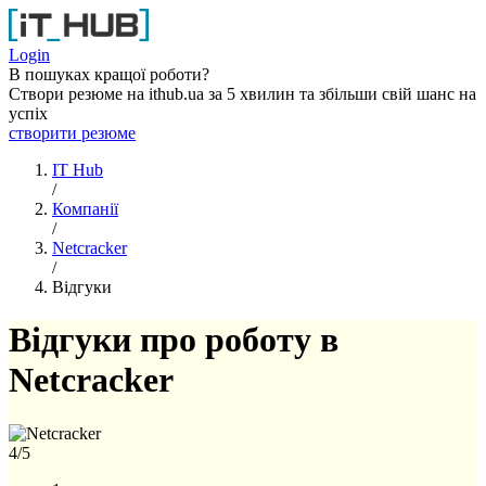
Перейти до основного вмісту
Login
В пошуках кращої роботи?
Створи резюме на ithub.ua за 5 хвилин та збільши свій шанс на
успіх
створити резюме
IT Hub
/
Компанії
/
Netcracker
/
Відгуки
Відгуки про роботу в
Netcracker
4
/5