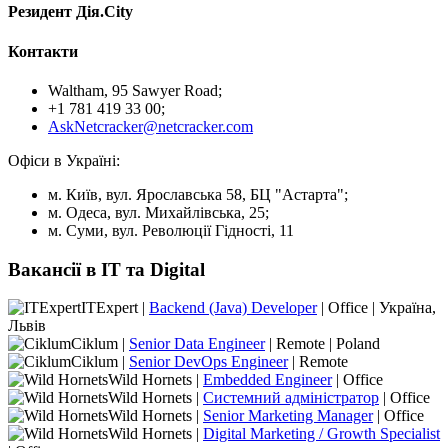
Резидент Дія.City
Контакти
Waltham, 95 Sawyer Road;
+1 781 419 33 00;
AskNetcracker@netcracker.com
Офіси в Україні:
м. Київ, вул. Ярославська 58, БЦ "Астарта";
м. Одеса, вул. Михайлівська, 25;
м. Суми, вул. Революції Гідності, 11
Вакансії в IT та Digital
ITExpert |
Backend (Java) Developer
| Office | Україна,
Львів
Ciklum |
Senior Data Engineer
| Remote | Poland
Ciklum |
Senior DevOps Engineer
| Remote
Wild Hornets |
Embedded Engineer
| Office
Wild Hornets |
Системний адміністратор
| Office
Wild Hornets |
Senior Marketing Manager
| Office
Wild Hornets |
Digital Marketing / Growth Specialist