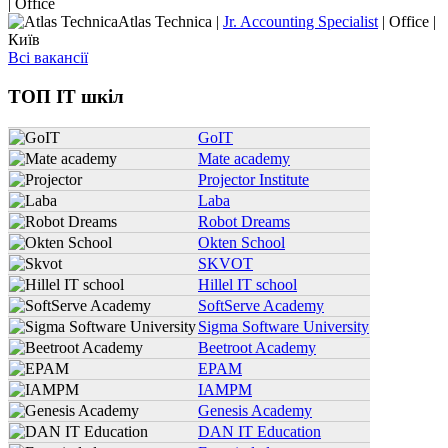
| Office
Atlas Technica |
Jr. Accounting Specialist
| Office |
Київ
Всі вакансії
ТОП IT шкіл
GoIT
Mate academy
Projector Institute
Laba
Robot Dreams
Okten School
SKVOT
Hillel IT school
SoftServe Academy
Sigma Software University
Beetroot Academy
EPAM
IAMPM
Genesis Academy
DAN IT Education