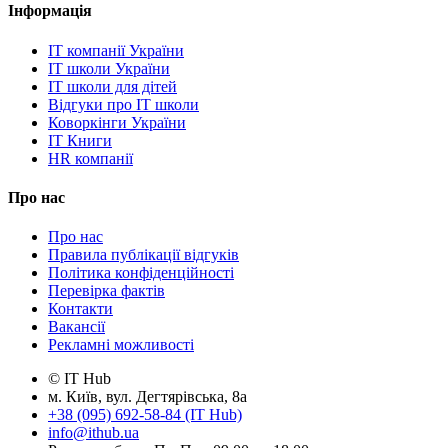
Інформація
IT компанії України
IT школи України
IT школи для дітей
Відгуки про IT школи
Коворкінги України
IT Книги
HR компанії
Про нас
Про нас
Правила публікації відгуків
Політика конфіденційності
Перевірка фактів
Контакти
Вакансії
Рекламні можливості
© IT Hub
м. Київ, вул. Дегтярівська, 8а
+38 (095) 692-58-84 (IT Hub)
info@ithub.ua