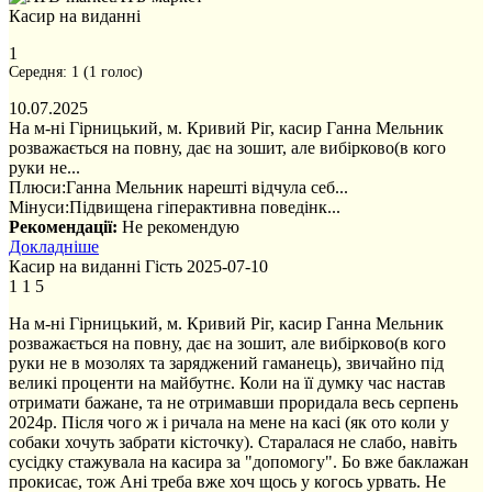
Касир на виданні
1
Середня:
1
(
1
голос)
10.07.2025
На м-ні Гірницький, м. Кривий Ріг, касир Ганна Мельник
розважається на повну, дає на зошит, але вибірково(в кого
руки не...
Плюси:
Ганна Мельник нарешті відчула себ...
Мінуси:
Підвищена гіперактивна поведінк...
Рекомендації:
Не рекомендую
Докладніше
Касир на виданні
Гість
2025-07-10
1
1
5
На м-ні Гірницький, м. Кривий Ріг, касир Ганна Мельник
розважається на повну, дає на зошит, але вибірково(в кого
руки не в мозолях та заряджений гаманець), звичайно під
великі проценти на майбутнє. Коли на її думку час настав
отримати бажане, та не отримавши проридала весь серпень
2024р. Після чого ж і ричала на мене на касі (як ото коли у
собаки хочуть забрати кісточку). Старалася не слабо, навіть
сусідку стажувала на касира за "допомогу". Бо вже баклажан
прокисає, тож Ані треба вже хоч щось у когось урвать. Не