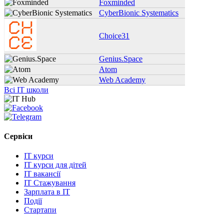
Foxminded
CyberBionic Systematics
Choice31
Genius.Space
Atom
Web Academy
Всі IT школи
Сервіси
IT курси
IT курси для дітей
IT вакансії
IT Стажування
Зарплата в IT
Події
Стартапи