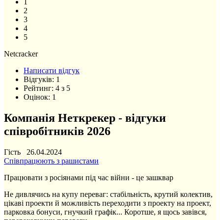
1
2
3
4
5
Netcracker
Написати відгук
Відгуків:
1
Рейтинг:
4
з
5
Оцінок:
1
Компанія Неткрекер - відгуки
співробітників 2026
Гість 26.04.2024
Співпрацюють з рашистами
Працювати з росіянами під час війни - це зашквар
Не дивлячись на купу переваг: стабільність, крутий колектив,
цікаві проекти й можливість переходити з проекту на проект,
парковка бонуси, гнучкий графік... Коротше, я щось завівся,