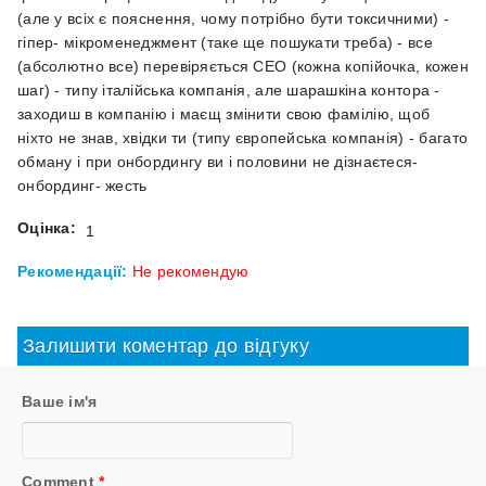
(але у всіх є пояснення, чому потрібно бути токсичними) -
гіпер- мікроменеджмент (таке ще пошукати треба) - все
(абсолютно все) перевіряється СЕО (кожна копійочка, кожен
шаг) - типу італійська компанія, але шарашкіна контора -
заходиш в компанію і маєщ змінити свою фамілію, щоб
ніхто не знав, хвідки ти (типу європейська компанія) - багато
обману і при онбордингу ви і половини не дізнаєтеся ​​​​​​​-
онбординг- жесть
Оцінка:
1
Рекомендації:
Не рекомендую
Залишити коментар до відгуку
Ваше ім'я
Comment
*