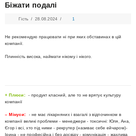
Біжати подалі
Гість /
28.08.2024
/
1
Не рекомендую працювати ні при яких обставинах в цій
компанії.
Плинність висока, наймати нікому і нікого.
Плюси:
- продукт класний, але то не врятує культуру
компанії
Мінуси:
- не має лікарняних і взагалі з відпочинком в
компанії великі проблеми - менеджери - токсичні: Юля, Ана,
Єгор і всі, хто під ними - рекрутер (називає себе ейчаром)-
Ірина - не професійна і без досвіду - комунікація - жахлива