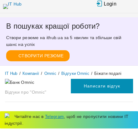
Перейти
Login
до
основного
вмісту
В пошуках кращої роботи?
Створи резюме на ithub.ua за 5 хвилин та збільши свій
шанс на успіх
СТВОРИТИ РЕЗЮМЕ
IT Hub
/
Компанії
/
Omnic
/
Відгуки Omnic
/
Біжати подалі
Написати відгук
Відгуки про "Omnic"
Читайте нас в
Telegram
, щоб не пропустити новини IT
індустрії.