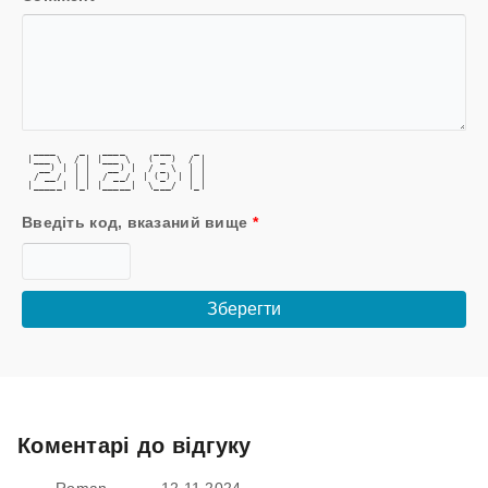
  ____    _   ____     ___    _ 
 |___ \  / | |___ \   ( _ )  / |
   __) | | |   __) |  / _ \  | |
  / __/  | |  / __/  | (_) | | |
 |_____| |_| |_____|  \___/  |_|
Введіть код, вказаний вище
*
Коментарі до відгуку
Roman
12.11.2024