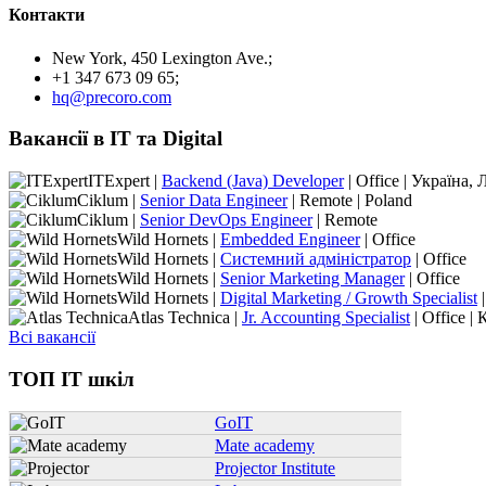
Контакти
New York, 450 Lexington Ave.;
+1 347 673 09 65;
hq@precoro.com
Вакансії в IT та Digital
ITExpert |
Backend (Java) Developer
| Office | Україна, 
Ciklum |
Senior Data Engineer
| Remote | Poland
Ciklum |
Senior DevOps Engineer
| Remote
Wild Hornets |
Embedded Engineer
| Office
Wild Hornets |
Системний адміністратор
| Office
Wild Hornets |
Senior Marketing Manager
| Office
Wild Hornets |
Digital Marketing / Growth Specialist
|
Atlas Technica |
Jr. Accounting Specialist
| Office | 
Всі вакансії
ТОП IT шкіл
GoIT
Mate academy
Projector Institute