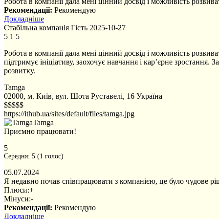
Робота в компанії дала мені цінний досвід і можливість розвива
Рекомендації:
Рекомендую
Докладніше
Стабільна компанія
Гість
2025-10-27
5
1
5
Робота в компанії дала мені цінний досвід і можливість розвива
підтримує ініціативу, заохочує навчання і кар’єрне зростання. 
розвитку.
Tamga
02000, м. Київ, вул. Шота Руставелі, 16
Україна
$$$$$
https://ithub.ua/sites/default/files/tamga.jpg
Tamga
Приємно працювати!
5
Середня:
5
(
1
голос)
05.07.2024
Я недавно почав співпрацювати з компанією, це було чудове рі
Плюси:
+
Мінуси:
-
Рекомендації:
Рекомендую
Докладніше