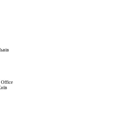
Львів
 Office
Київ