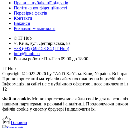
Правила публікації відгуків
Політика конфіденційності
Перевірка фактів
Контакти
Вакансії
Рекламні можливості
© IT Hub
м. Київ, вул. Дегтярівська, 8а
+38 (095) 692-58-84 (IT Hub)
info@ithub.ua
Режим роботи: Пн-Пт з 09:00 до 18:00
IT Hub
Copyright © 2022-2026 by "АйТі Хаб". м. Київ, Україна. Всі пра
При використанні матеріалів сайту посилання на https://ithub.ua 
Інформація на сайті не є публічною офертою і несе виключно і
12+
Файли cookie.
Ми використовуємо файли cookie для персоналіза
нашими партнерами в рекламі і аналітиці. Продовжуючи викори
файлів cookie у своєму браузері і відключити їх.
Головна