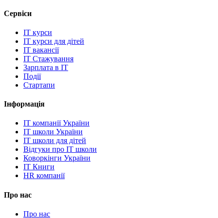
Сервіси
IT курси
IT курси для дітей
IT вакансії
IT Стажування
Зарплата в IT
Події
Стартапи
Інформація
IT компанії України
IT школи України
IT школи для дітей
Відгуки про IT школи
Коворкінги України
IT Книги
HR компанії
Про нас
Про нас