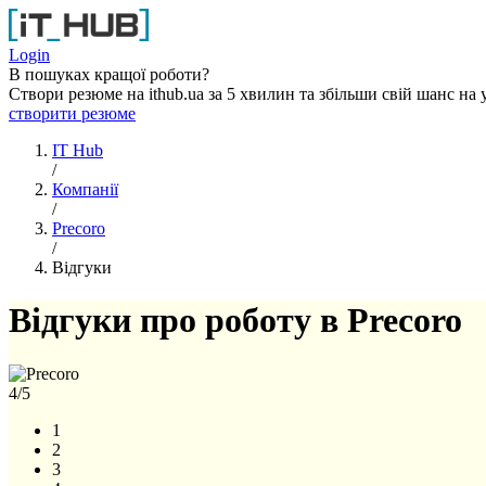
Перейти до основного вмісту
Login
В пошуках кращої роботи?
Створи резюме на ithub.ua за 5 хвилин та збільши свій шанс на 
створити резюме
IT Hub
/
Компанії
/
Precoro
/
Відгуки
Відгуки про роботу в Precoro
4
/5
1
2
3