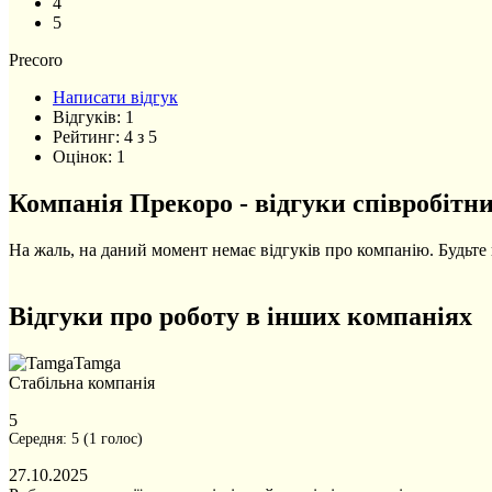
4
5
Precoro
Написати відгук
Відгуків:
1
Рейтинг:
4
з
5
Оцінок:
1
Компанія Прекоро - відгуки співробітни
На жаль, на даний момент немає відгуків про компанію. Будьте 
Відгуки про роботу в інших компаніях
Tamga
Стабільна компанія
5
Середня:
5
(
1
голос)
27.10.2025