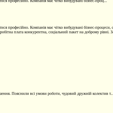
тися професійно. Компанія має чітко вибудувані бізнес-проц...
тися професійно. Компанія має чітко вибудувані бізнес-процеси, 
Заробітна плата конкурентна, соціальний пакет на доброму рівні. 
шення. Пояснили всі умови роботи, чудовий дружній колектив т..