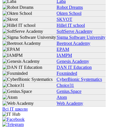
Laba
Robot Dreams
Okten School
SKVOT
Hillel IT school
SoftServe Academy
Sigma Software University
Beetroot Academy
EPAM
IAMPM
Genesis Academy
DAN IT Education
Foxminded
CyberBionic Systematics
Choice31
Genius.Space
Atom
Web Academy
Всі IT школи