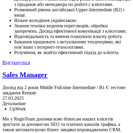
з продажів або менеджера по роботі с клієнтами.
Розмовний рівень англійської Upper-Intermediate (B2) і
вище.
Вільне володіння українською.
Знання техніки ведення переговорів, обробки
заперечень. Досвід ефективної комунікації з клієнтами.
Відповідальність та вміння планувати власну роботу.
Бажання працювати з актуальними тенденціями, які
пов’язані з інтернет-технологіями.
Розуміння, як знайти ефективний підхід до клієнта.
Відгукнутися
Sales Manager
Досвід від 2 років
Middle
Full-time
Intermediate / B1
Є тестове
завдання
Remote
27.03.2025
Детальніше
UpWork
Ми у RegisTeam допомагаємо бізнесам наших клієнтів
зростати за допомогою SEO та платних каналів трафіка, а
також автоматизуємо бізнес завдяки впровадженню CRM.