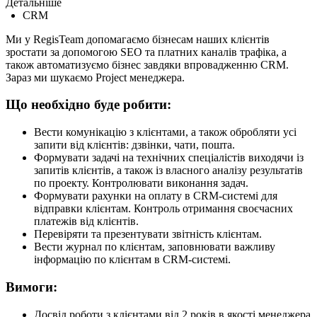
Детальніше
CRM
Ми у RegisTeam допомагаємо бізнесам наших клієнтів
зростати за допомогою SEO та платних каналів трафіка, а
також автоматизуємо бізнес завдяки впровадженню CRM.
Зараз ми шукаємо Project менеджера.
Що необхідно буде робити:
Вести комунікацію з клієнтами, а також обробляти усі
запити від клієнтів: дзвінки, чати, пошта.
Формувати задачі на технічних спеціалістів виходячи із
запитів клієнтів, а також із власного аналізу результатів
по проекту. Контролювати виконання задач.
Формувати рахунки на оплату в CRM-системі для
відправки клієнтам. Контроль отримання своєчасних
платежів від клієнтів.
Перевіряти та презентувати звітність клієнтам.
Вести журнал по клієнтам, заповнювати важливу
інформацію по клієнтам в СRM-системі.
Вимоги:
Досвід роботи з клієнтами від 2 років в якості менеджера