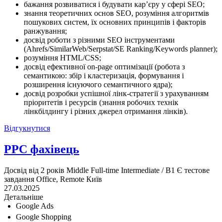
бажання розвиватися і будувати кар’єру у сфері SEO;
знання теоретичних основ SEO, розуміння алгоритмів
пошукових систем, їх основних принципів і факторів
ранжування;
досвід роботи з різними SEO інструментами
(Ahrefs/SimilarWeb/Serpstat/SE Ranking/Keywords planner);
розуміння HTML/CSS;
досвід ефективної on-page оптимізації (робота з
семантикою: збір і кластеризація, формування і
розширення існуючого семантичного ядра);
досвід розробки успішної лінк-стратегії з урахуванням
пріоритетів і ресурсів (знання робочих технік
лінкбілдингу і різних джерел отримання лінків).
Відгукнутися
PPC фахівець
Досвід від 2 років
Middle
Full-time
Intermediate / B1
Є тестове
завдання
Office, Remote
Київ
27.03.2025
Детальніше
Google Ads
Google Shopping