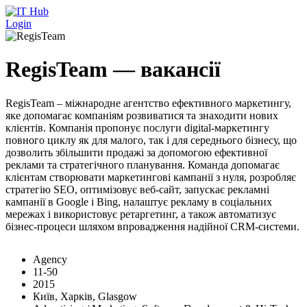
Перейти до основного вмісту
Login
RegisTeam — вакансії
RegisTeam – міжнародне агентство ефективного маркетингу,
яке допомагає компаніям розвиватися та знаходити нових
клієнтів. Компанія пропонує послуги digital-маркетингу
повного циклу як для малого, так і для середнього бізнесу, що
дозволить збільшити продажі за допомогою ефективної
реклами та стратегічного планування. Команда допомагає
клієнтам створювати маркетингові кампанії з нуля, розробляє
стратегію SEO, оптимізовує веб-сайт, запускає рекламні
кампанії в Google і Bing, налаштує рекламу в соціальних
мережах і використовує ретаргетинг, а також автоматизує
бізнес-процеси шляхом впровадження надійної CRM-системи.
Agency
11-50
2015
Київ, Харків, Glasgow