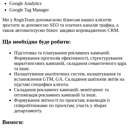
Google Analytics
Google Tag Manager
Ми у RegisTeam допомагаємо бізнесам наших клієнтів
зростати за допомогою SEO та платних каналів трафіка, а
також автоматизуємо бізнес завдяки впровадженню CRM.
Що необхідно буде робити:
Підготовка та планування рекламних кампаній.
Формування прогнозів ефективності, структурування
маркетингових кампаній, складання семантичного ядра
та інше.
Налаштування аналітичних систем, налаштування та
встановлення GTM, GA. Складання шаблонів звітів на
підставі специфіки клієнта.
Складання рекламних кампаній, моніторинг та
оптимізація рекламних кампаній та інше.
Формування звітності по проєктам; взаємодія із
співробітниками по проєктам; участь у зборах
департаменту.
Вимоги: