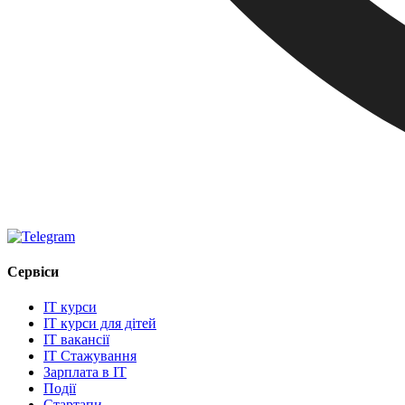
Сервіси
IT курси
IT курси для дітей
IT вакансії
IT Стажування
Зарплата в IT
Події
Стартапи