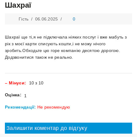
Шахраї
Гість /
06.06.2025
/
0
Шахраї ще ті,я не підключала ніяких послуг і вже мабуть з
рік з моєї карти списують кошти,і не можу нічого
зробить.Обходьте цю горе компанію десятою дорогою.
Додзвонитися також не реально.
Мінуси:
10 з 10
Оцінка:
1
Рекомендації:
Не рекомендую
Залишити коментар до відгуку