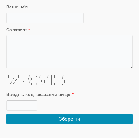
Ваше ім'я
Comment
*
  _____   ____     __     _   _____ 
 |___  | |___ \   / /_   / | |___ / 
    / /    __) | | '_ \  | |   |_ \ 
   / /    / __/  | (_) | | |  ___) |
  /_/    |_____|  \___/  |_| |____/ 
Введіть код, вказаний вище
*