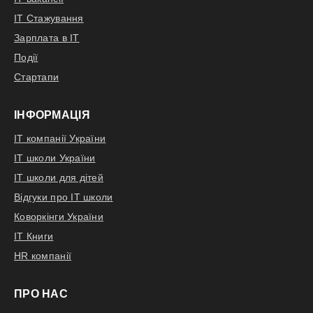
IT Стажування
Зарплата в IT
Події
Стартапи
ІНФОРМАЦІЯ
IT компанії України
IT школи України
IT школи для дітей
Відгуки про IT школи
Коворкінги України
IT Книги
HR компанії
ПРО НАС