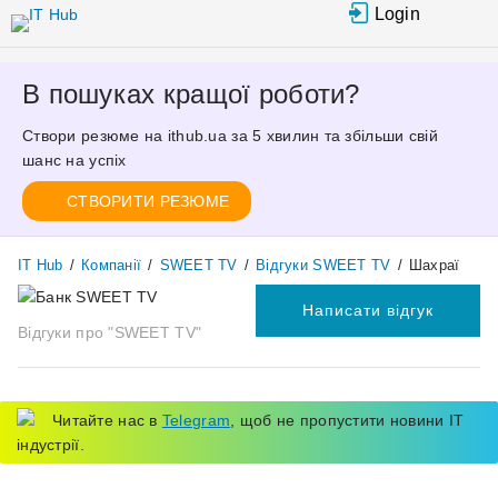
Перейти
Login
до
основного
вмісту
В пошуках кращої роботи?
Створи резюме на ithub.ua за 5 хвилин та збільши свій
шанс на успіх
СТВОРИТИ РЕЗЮМЕ
IT Hub
/
Компанії
/
SWEET TV
/
Відгуки SWEET TV
/
Шахраї
Написати відгук
Відгуки про "SWEET TV"
Читайте нас в
Telegram
, щоб не пропустити новини IT
індустрії.