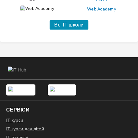
Web Academy
Всі IT школи
СЕРВІСИ
IT курси
IT курси для дітей
IT вакансії