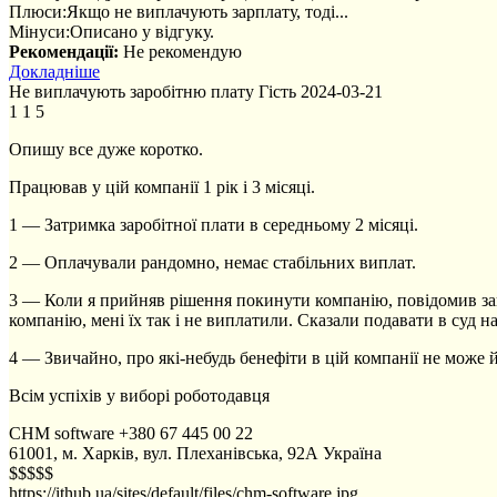
Плюси:
Якщо не виплачують зарплату, тоді...
Мінуси:
Описано у відгуку.
Рекомендації:
Не рекомендую
Докладніше
Не виплачують заробітню плату
Гість
2024-03-21
1
1
5
Опишу все дуже коротко.
Працював у цій компанії 1 рік і 3 місяці.
1 — Затримка заробітної плати в середньому 2 місяці.
2 — Оплачували рандомно, немає стабільних виплат.
3 — Коли я прийняв рішення покинути компанію, повідомив завчас
компанію, мені їх так і не виплатили. Сказали подавати в суд на
4 — Звичайно, про які-небудь бенефіти в цій компанії не може й
Всім успіхів у виборі роботодавця
CHM software
+380 67 445 00 22
61001, м. Харків, вул. Плеханівська, 92А
Україна
$$$$$
https://ithub.ua/sites/default/files/chm-software.jpg