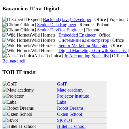
Вакансії в IT та Digital
ITExpert |
Backend (Java) Developer
| Office | Україна, 
Ciklum |
Senior Data Engineer
| Remote | Poland
Ciklum |
Senior DevOps Engineer
| Remote
Wild Hornets |
Embedded Engineer
| Office
Wild Hornets |
Системний адміністратор
| Office
Wild Hornets |
Senior Marketing Manager
| Office
Wild Hornets |
Digital Marketing / Growth Specialist
|
Atlas Technica |
Jr. Accounting Specialist
| Office | 
Всі вакансії
ТОП IT шкіл
GoIT
Mate academy
Projector Institute
Laba
Robot Dreams
Okten School
SKVOT
Hillel IT school