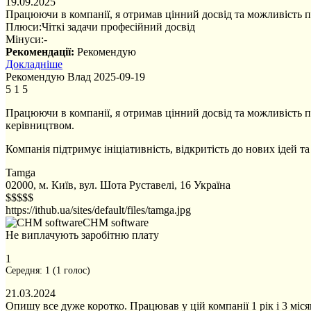
19.09.2025
Працюючи в компанії, я отримав цінний досвід та можливість п
Плюси:
Чіткі задачи професійний досвід
Мінуси:
-
Рекомендації:
Рекомендую
Докладніше
Рекомендую
Влад
2025-09-19
5
1
5
Працюючи в компанії, я отримав цінний досвід та можливість 
керівництвом.
Компанія підтримує ініціативність, відкритість до нових ідей 
Tamga
02000, м. Київ, вул. Шота Руставелі, 16
Україна
$$$$$
https://ithub.ua/sites/default/files/tamga.jpg
CHM software
Не виплачують заробітню плату
1
Середня:
1
(
1
голос)
21.03.2024
Опишу все дуже коротко. Працював у цій компанії 1 рік і 3 місяц