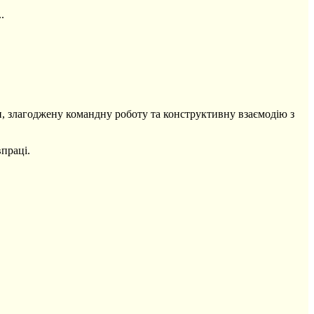
.
и, злагоджену командну роботу та конструктивну взаємодію з
впраці.