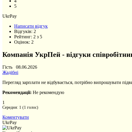
4
5
UkrPay
Написати відгук
Відгуків:
2
Рейтинг:
2
з
5
Оцінок:
2
Компанія УкрПей - відгуки співробітни
Гість 08.06.2026
Жадібні
Перегляд зарплати не відбувається, потрібно випрошувати під
Рекомендації:
Не рекомендую
1
Середня:
1
(
1
голос)
Коментувати
UkrPay