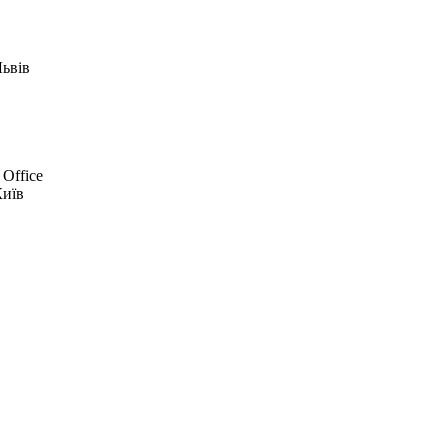
Львів
 Office
Київ