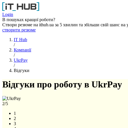
Перейти до основного вмісту
Login
В пошуках кращої роботи?
Створи резюме на ithub.ua за 5 хвилин та збільши свій шанс на 
створити резюме
IT Hub
/
Компанії
/
UkrPay
/
Відгуки
Відгуки про роботу в UkrPay
2
/5
1
2
3