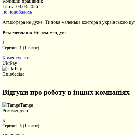
Колишій працівник
Гість 09.03.2026
не подобалось
Атмосфера не дуже. Типова маленька контора з українською кул
Рекомендації:
Не рекомендую
1
Середня:
1
(
1
голос)
Коментувати
UkrPay
Співбесіда
Відгуки про роботу в інших компаніях
Tamga
Рекомендую
5
Середня:
5
(
1
голос)