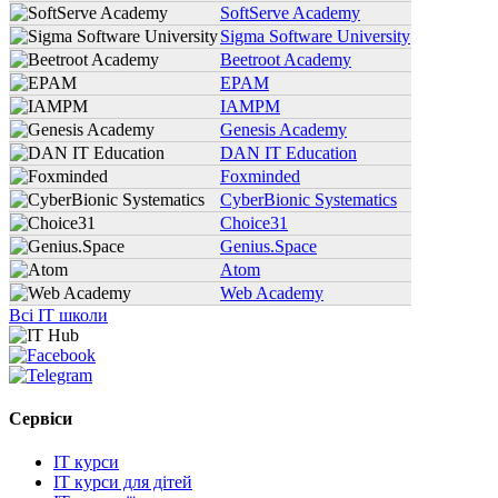
SoftServe Academy
Sigma Software University
Beetroot Academy
EPAM
IAMPM
Genesis Academy
DAN IT Education
Foxminded
CyberBionic Systematics
Choice31
Genius.Space
Atom
Web Academy
Всі IT школи
Сервіси
IT курси
IT курси для дітей