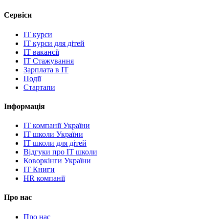
Сервіси
IT курси
IT курси для дітей
IT вакансії
IT Стажування
Зарплата в IT
Події
Стартапи
Інформація
IT компанії України
IT школи України
IT школи для дітей
Відгуки про IT школи
Коворкінги України
IT Книги
HR компанії
Про нас
Про нас