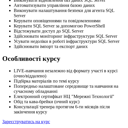
Виконувати відновлення баз даних SQL Server
Автоматизувати управління базою даних
Виконувати налаштування безпеки для агента SQL
Server
Керувати оповіщеннями та повідомленнями
Керувати SQL Server за допомогою PowerShell
Відстежувати доступ до SQL Server
Здійснювати моніторинг інфраструктури SQL Server
Усувати недоліки в роботі інфраструктури SQL Server
Здійснювати імпорт та експорт даних
Особливості курсу
LIVE-навчання незалежно від формату участі в курсі
(очно/віддалено)
Підбірка матеріалів по темі курсу
Попередньо налаштоване середовище та навчання на
сучасному обладнанні
Електронний сертифікат НЦ "Мережні Технології"
Обід та кава-брейки (очний курс)
Консультації тренера протягом 6-ти місяців після
закінчення курсу
Зареєструватись на курс