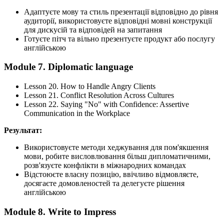
Адаптуєте мову та стиль презентації відповідно до рівня
аудиторії, використовуєте відповідні мовні конструкції
для дискусій та відповідей на запитання
Готуєте пітч та вільно презентуєте продукт або послугу
англійською
Module 7. Diplomatic language
Lesson 20. How to Handle Angry Clients
Lesson 21. Conflict Resolution Across Cultures
Lesson 22. Saying "No" with Confidence: Assertive
Communication in the Workplace
Результат:
Використовуєте методи хеджування для пом'якшення
мови, робите висловлювання більш дипломатичними,
розв'язуєте конфлікти в міжнародних командах
Відстоюєте власну позицію, ввічливо відмовляєте,
досягаєте домовленостей та делегуєте рішення
англійською
Module 8. Write to Impress