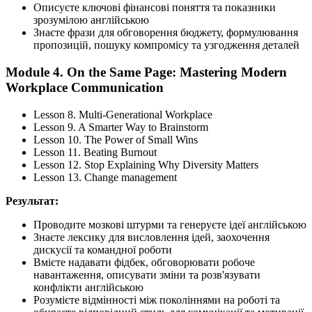
Описуєте ключові фінансові поняття та показники
зрозумілою англійською
Знаєте фрази для обговорення бюджету, формулювання
пропозицій, пошуку компромісу та узгодження деталей
Module 4. On the Same Page: Mastering Modern
Workplace Communication
Lesson 8. Multi-Generational Workplace
Lesson 9. A Smarter Way to Brainstorm
Lesson 10. The Power of Small Wins
Lesson 11. Beating Burnout
Lesson 12. Stop Explaining Why Diversity Matters
Lesson 13. Change management
Результат:
Проводите мозкові штурми та генеруєте ідеї англійською
Знаєте лексику для висловлення ідей, заохочення
дискусії та командної роботи
Вмієте надавати фідбек, обговорювати робоче
навантаження, описувати зміни та розв'язувати
конфлікти англійською
Розумієте відмінності між поколіннями на роботі та