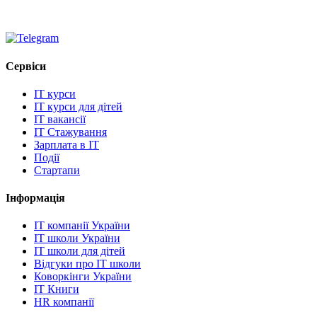
Сервіси
IT курси
IT курси для дітей
IT вакансії
IT Стажування
Зарплата в IT
Події
Стартапи
Інформація
IT компанії України
IT школи України
IT школи для дітей
Відгуки про IT школи
Коворкінги України
IT Книги
HR компанії