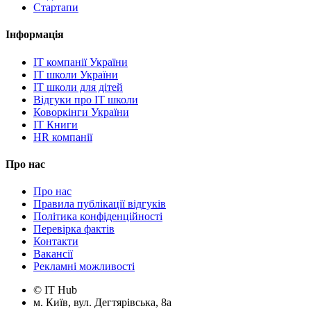
Стартапи
Інформація
IT компанії України
IT школи України
IT школи для дітей
Відгуки про IT школи
Коворкінги України
IT Книги
HR компанії
Про нас
Про нас
Правила публікації відгуків
Політика конфіденційності
Перевірка фактів
Контакти
Вакансії
Рекламні можливості
© IT Hub
м. Київ, вул. Дегтярівська, 8а