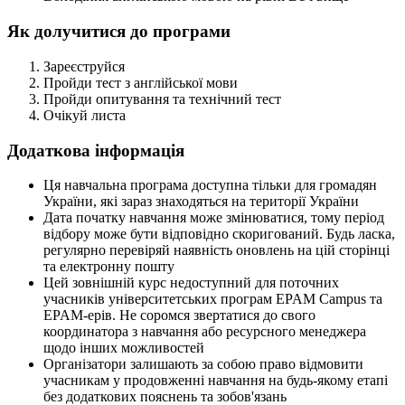
Як долучитися до програми
Зареєструйся
Пройди тест з англійської мови
Пройди опитування та технічний тест
Очікуй листа
Додаткова інформація
Ця навчальна програма доступна тільки для громадян
України, які зараз знаходяться на території України
Дата початку навчання може змінюватися, тому період
відбору може бути відповідно скоригований. Будь ласка,
регулярно перевіряй наявність оновлень на цій сторінці
та електронну пошту
Цей зовнішній курс недоступний для поточних
учасників університетських програм EPAM Campus та
EPAM-ерів. Не соромся звертатися до свого
координатора з навчання або ресурсного менеджера
щодо інших можливостей
Організатори залишають за собою право відмовити
учасникам у продовженні навчання на будь-якому етапі
без додаткових пояснень та зобов'язань