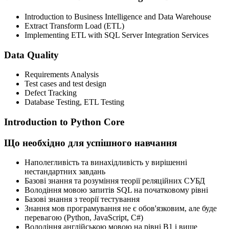
Introduction to Business Intelligence and Data Warehouse
Extract Transform Load (ETL)
Implementing ETL with SQL Server Integration Services
Data Quality
Requirements Analysis
Test cases and test design
Defect Tracking
Database Testing, ETL Testing
Introduction to Python Core
Що необхідно для успішного навчання
Наполегливість та винахідливість у вирішенні
нестандартних завдань
Базові знання та розуміння теорії реляційних СУБД
Володіння мовою запитів SQL на початковому рівні
Базові знання з теорії тестування
Знання мов програмування не є обов'язковим, але буде
перевагою (Python, JavaScript, C#)
Володіння англійською мовою на рівні В1 і вище