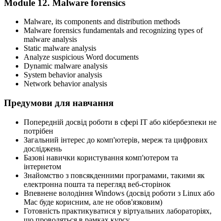
Module 12. Malware forensics
Malware, its components and distribution methods
Malware forensics fundamentals and recognizing types of
malware analysis
Static malware analysis
Analyze suspicious Word documents
Dynamic malware analysis
System behavior analysis
Network behavior analysis
Предумови для навчання
Попередній досвід роботи в сфері ІТ або кібербезпеки не
потрібен
Загальний інтерес до комп'ютерів, мереж та цифрових
досліджень
Базові навички користування комп'ютером та
інтернетом
Знайомство з повсякденними програмами, такими як
електронна пошта та перегляд веб-сторінок
Впевнене володіння Windows (досвід роботи з Linux або
Mac буде корисним, але не обов'язковим)
Готовність практикуватися у віртуальних лабораторіях,
що проводяться в рамках курсу