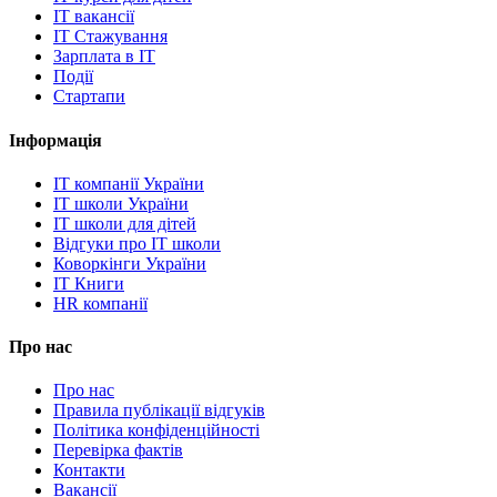
IT вакансії
IT Стажування
Зарплата в IT
Події
Стартапи
Інформація
IT компанії України
IT школи України
IT школи для дітей
Відгуки про IT школи
Коворкінги України
IT Книги
HR компанії
Про нас
Про нас
Правила публікації відгуків
Політика конфіденційності
Перевірка фактів
Контакти
Вакансії