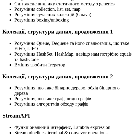
Синтаксис виклику статичного методу з generics
Розуміння collection, list, set, map
Розуміння сучасних колекцій (Guava)
Розуміння boxing/unboxing
Колекції, структури даних, продовження 1
Розуміння Queue, Dequeue та його спадкоємців, що таке
FIFO, LIFO
Розуміння HashSet, HashMap, навіщо нам потрібно equals
та hashCode
Вміння зробити Ітератор
Колекції, структури даних, продовження 2
Розуміння, що таке бінарне дерево, обхід бінарного
дерева
Розуміння, що таке граф, види графів
Розуміння алгоритмів обходу графів
StreamAPI
Функціональний інтерфейс, Lambda-expression
Stream pipelines, terminal & conveyor operations