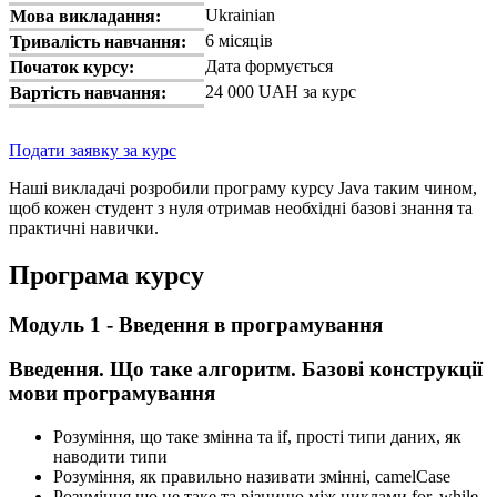
Ukrainian
Мова викладання:
6 місяців
Тривалість навчання:
Дата формується
Початок курсу:
24 000 UAH за курс
Вартість навчання:
Подати заявку за курс
Наші викладачі розробили програму курсу Java таким чином,
щоб кожен студент з нуля отримав необхідні базові знання та
практичні навички.
Програма курсу
Модуль 1 - Введення в програмування
Введення. Що таке алгоритм. Базові конструкції
мови програмування
Розуміння, що таке змінна та if, прості типи даних, як
наводити типи
Розуміння, як правильно називати змінні, camelCase
Розуміння що це таке та різницю між циклами for, while,