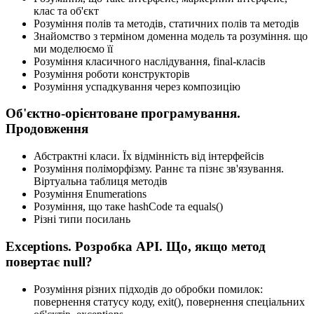
клас та об'єкт
Розуміння полів та методів, статичних полів та методів
Знайомство з терміном доменна модель та розуміння. що
ми моделюємо її
Розуміння класичного наслідування, final-класів
Розуміння роботи конструкторів
Розуміння успадкування через композицію
Об'єктно-орієнтоване програмування.
Продовження
Абстрактні класи. Їх відмінність від інтерфейсів
Розуміння поліморфізму. Раннє та пізнє зв'язування.
Віртуальна таблиця методів
Розуміння Enumerations
Розуміння, що таке hashCode та equals()
Різні типи посилань
Exceptions. Розробка API. Що, якщо метод
повертає null?
Розуміння різних підходів до обробки помилок:
повернення статусу коду, exit(), повернення спеціальних