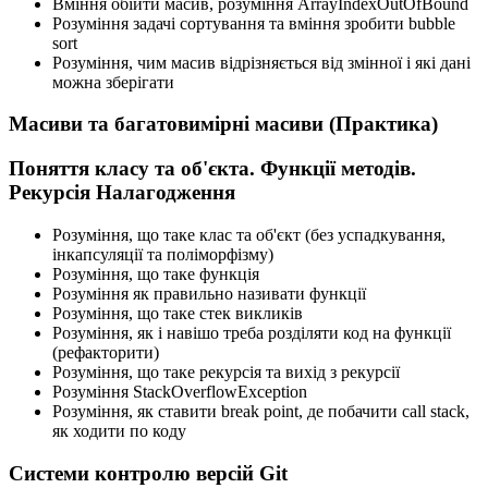
Вміння обійти масив, розуміння ArrayIndexOutOfBound
Розуміння задачі сортування та вміння зробити bubble
sort
Розуміння, чим масив відрізняється від змінної і які дані
можна зберігати
Масиви та багатовимірні масиви (Практика)
Поняття класу та об'єкта. Функції методів.
Рекурсія Налагодження
Розуміння, що таке клас та об'єкт (без успадкування,
інкапсуляції та поліморфізму)
Розуміння, що таке функція
Розуміння як правильно називати функції
Розуміння, що таке стек викликів
Розуміння, як і навішо треба розділяти код на функції
(рефакторити)
Розуміння, що таке рекурсія та вихід з рекурсії
Розуміння StackOverflowException
Розуміння, як ставити break point, де побачити call stack,
як ходити по коду
Системи контролю версій Git