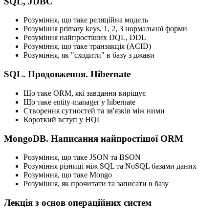
SQL, JDBC
Розуміння, що таке реляційна модель
Розуміння primary keys, 1, 2, 3 нормальної форми
Розуміння найпростіших DQL, DDL
Розуміння, що таке транзакція (ACID)
Розуміння, як "сходити" в базу з джави
SQL. Продовження. Hibernate
Що таке ORM, які завдання вирішує
Що таке entity-manager у hibernate
Створення сутностей та зв'язків між ними
Короткий вступ у HQL
MongoDB. Написання найпростішої ORM
Розуміння, що таке JSON та BSON
Розуміння різниці між SQL та NoSQL базами даних
Розуміння, що таке Mongo
Розуміння, як прочитати та записати в базу
Лекція з основ операційних систем