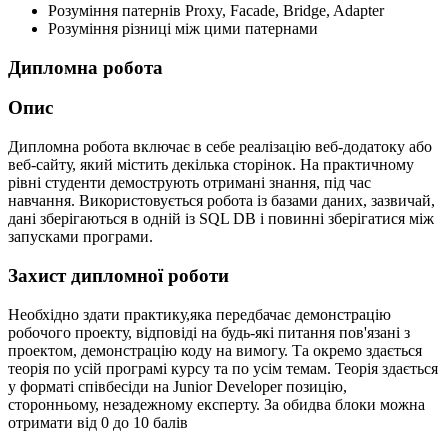
Розуміння патернів Proxy, Facade, Bridge, Adapter
Розуміння різниці між цими патернами
Дипломна робота
Опис
Дипломна робота включає в себе реалізацію веб-додатоку або
веб-сайту, який містить декілька сторінок. На практичному
рівні студенти демострують отримані знання, під час
навчання. Використовується робота із базами даних, зазвичай,
дані зберігаються в одній із SQL DB і повинні зберігатися між
запусками програми.
Захист дипломної роботи
Необхідно здати практику,яка передбачає демонстрацію
робочого проекту, відповіді на будь-які питання пов'язані з
проектом, демонстрацію коду на вимогу. Та окремо здається
теорія по усій програмі курсу та по усім темам. Теорія здається
у форматі співбесіди на Junior Developer позицію,
сторонньому, незадежному експерту. За обидва блоки можна
отримати від 0 до 10 балів