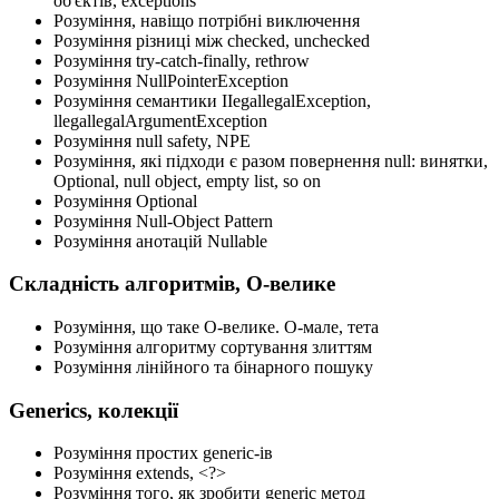
об'єктів, exceptions
Розуміння, навіщо потрібні виключення
Розуміння різниці між checked, unchecked
Розуміння try-catch-finally, rethrow
Розуміння NullPointerException
Розуміння семантики IIegallegalException,
llegallegalArgumentException
Розуміння null safety, NPE
Розуміння, які підходи є разом повернення null: винятки,
Optional, null object, empty list, so on
Розуміння Optional
Розуміння Null-Object Pattern
Розуміння анотацій Nullable
Складність алгоритмів, О-велике
Розуміння, що таке О-велике. О-мале, тета
Розуміння алгоритму сортування злиттям
Розуміння лінійного та бінарного пошуку
Generics, колекції
Розуміння простих generic-ів
Розуміння extends, <?>
Розуміння того, як зробити generic метод