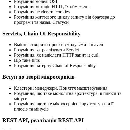
Розуміння моделі OSI
Розуміння методів HTTP, їх обмежень
Розуміння headers та cookies
Розуміння життєвого циклу запиту від браузера до
програми та назад. Статуси
Servlets, Chain Of Responsibility
Вміння створити проект з модулями в maven
Розуміння, як реалізувати Servlet
Розуміння, як надіслати HTTP запит із curl
Що таке filtrs
Розуміння патерну Chain of Responsibility
Вступ до теорії мікросервісів
Кластерні менеджери. Поняття масштабування
Розуміння, що таке монолітна архітектура, її плюси та
мінуси
Розуміння, що таке мікросервісна архітектура та її
плюсів та мінусів
REST API, реалізація REST API