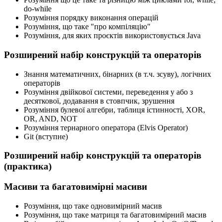
do-while
Розуміння порядку виконання операцій
Розуміння, що таке "про компіляцію"
Розуміння, для яких проєктів використовується Java
Розширений набір конструкцій та операторів
Знання математичних, бінарних (в т.ч. зсуву), логічних
операторів
Розуміння двійкової системи, переведення у або з
десяткової, додавання в стовпчик, зрушення
Розуміння булевої алгебри, таблиця істинності, XOR,
OR, AND, NOT
Розуміння тернарного оператора (Elvis Operator)
Git (вступне)
Розширений набір конструкцій та операторів
(практика)
Масиви та багатовимірні масиви
Розуміння, що таке одновимірний масив
Розуміння, що таке матриця та багатовимірний масив