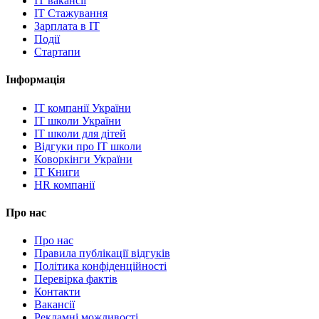
IT вакансії
IT Стажування
Зарплата в IT
Події
Стартапи
Інформація
IT компанії України
IT школи України
IT школи для дітей
Відгуки про IT школи
Коворкінги України
IT Книги
HR компанії
Про нас
Про нас
Правила публікації відгуків
Політика конфіденційності
Перевірка фактів
Контакти
Вакансії
Рекламні можливості