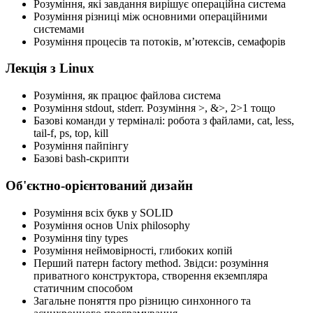
Розуміння, які завдання вирішує операційна система
Розуміння різниці між основними операційними
системами
Розуміння процесів та потоків, мʼютексів, семафорів
Лекція з Linux
Розуміння, як працює файлова система
Розуміння stdout, stderr. Розуміння >, &>, 2>1 тощо
Базові команди у терміналі: робота з файлами, cat, less,
tail-f, ps, top, kill
Розуміння пайпінгу
Базові bash-скрипти
Об'єктно-орієнтований дизайн
Розуміння всіх букв у SOLID
Розуміння основ Unix philosophy
Розуміння tiny types
Розуміння неймовірності, глибоких копій
Перший патерн factory method. Звідси: розуміння
приватного конструктора, створення екземпляра
статичним способом
Загальне поняття про різницю синхонного та