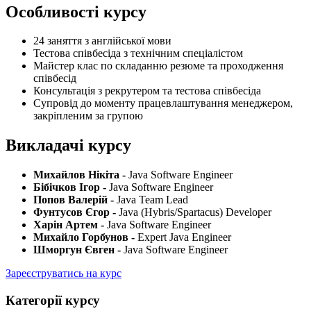
Особливості курсу
24 заняття з англійської мови
Тестова співбесіда з технічним спеціалістом
Майстер клас по складанню резюме та проходження
співбесід
Консультація з рекрутером та тестова співбесіда
Супровід до моменту працевлаштування менеджером,
закріпленим за групою
Викладачі курсу
Михайлов Нікіта -
Java Software Engineer
Бібічков Ігор -
Java Software Engineer
Попов Валерій -
Java Team Lead
Фунтусов Єгор -
Java (Hybris/Spartacus) Developer
Харін Артем -
Java Software Engineer
Михайло Горбунов -
Expert Java Engineer
Шморгун Євген -
Java Software Engineer
Зареєструватись на курс
Категорії курсу