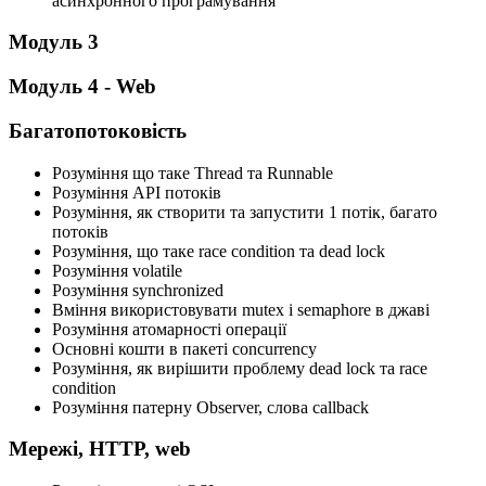
асинхронного програмування
Модуль 3
Модуль 4 - Web
Багатопотоковість
Розуміння що таке Thread та Runnable
Розуміння API потоків
Розуміння, як створити та запустити 1 потік, багато
потоків
Розуміння, що таке race condition та dead lock
Розуміння volatile
Розуміння synchronized
Вміння використовувати mutex і semaphore в джаві
Розуміння атомарності операції
Основні кошти в пакеті concurrency
Розуміння, як вирішити проблему dead lock та race
condition
Розуміння патерну Observer, слова callback
Мережі, HTTP, web