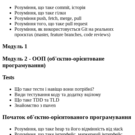
Розуміння, що таке commit, історія
Розуміння, що таке гілки
Розуміння push, fetch, merge, pull
Розуміння того, що таке pull request
Розуміння, як використовується Git на реальних
проєктах (master, feature branches, code reviews)
Модуль 1
Модуль 2 - ООП (об'єктно-орієнтоване
програмування)
Tests
Що таке тести і навіщо вони потрібні?
Види тестування коду та додатку вцілому
Що таке TDD та TLD
Знайомство з maven
Початок об'єктно-орієнтованого програмування
Розуміння, що таке heap та його відмінність від stack
Розуміння, що таке інтерфейс, маркерний інтерфейс,