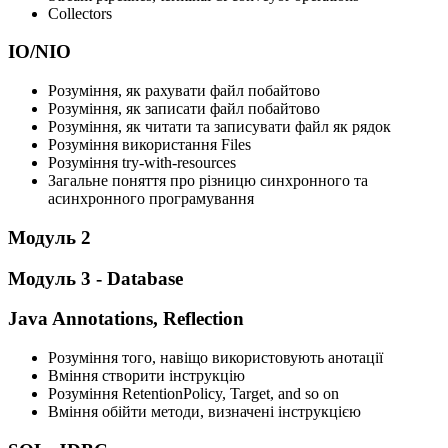
Collectors
IO/NIO
Розуміння, як рахувати файл побайтово
Розуміння, як записати файл побайтово
Розуміння, як читати та записувати файл як рядок
Розуміння використання Files
Розуміння try-with-resources
Загальне поняття про різницю синхронного та
асинхронного програмування
Модуль 2
Модуль 3 - Database
Java Annotations, Reflection
Розуміння того, навіщо використовують анотації
Вміння створити інструкцію
Розуміння RetentionPolicy, Target, and so on
Вміння обійти методи, визначені інструкцією