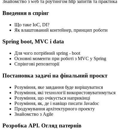
Знайомство з web та роутингом http запитів та практика
Введення в спрінг
Що таке IoC, DI?
Як влаштований контейнер, принцип роботи
Spring boot, MVC і data
Для чого потрібний spring - boot
Основні моменти при роботі з MVC у Spring
Спрінгові репозиторії
Постановка задачі на фінальний проєкт
Розуміння, яке завдання буде вирішуватися
Розуміння, які технології використовуватимуться
Розуміння, що очікується наприкінці
Розуміння, як, де і навіщо писати Javadoc
Продумування архітектурного проекту
Знайомство з Agile
Розробка API. Огляд патернів