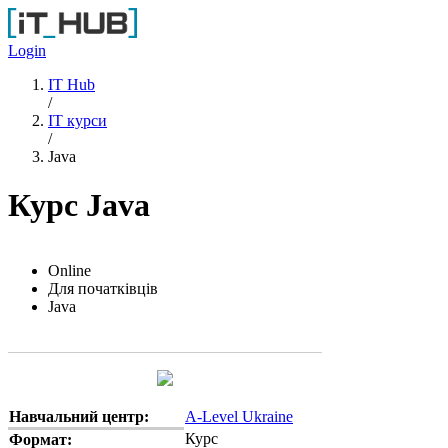
Перейти до основного вмісту
Login
IT Hub
/
IT курси
/
Java
Курс Java
Online
Для початківців
Java
Навчальний центр:
A-Level Ukraine
Курс
Формат: