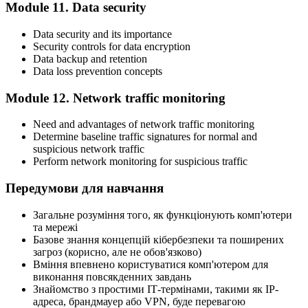
Module 11. Data security
Data security and its importance
Security controls for data encryption
Data backup and retention
Data loss prevention concepts
Module 12. Network traffic monitoring
Need and advantages of network traffic monitoring
Determine baseline traffic signatures for normal and
suspicious network traffic
Perform network monitoring for suspicious traffic
Передумови для навчання
Загальне розуміння того, як функціонують комп'ютери
та мережі
Базове знання концепцій кібербезпеки та поширених
загроз (корисно, але не обов'язково)
Вміння впевнено користуватися комп'ютером для
виконання повсякденних завдань
Знайомство з простими ІТ-термінами, такими як IP-
адреса, брандмауер або VPN, буде перевагою