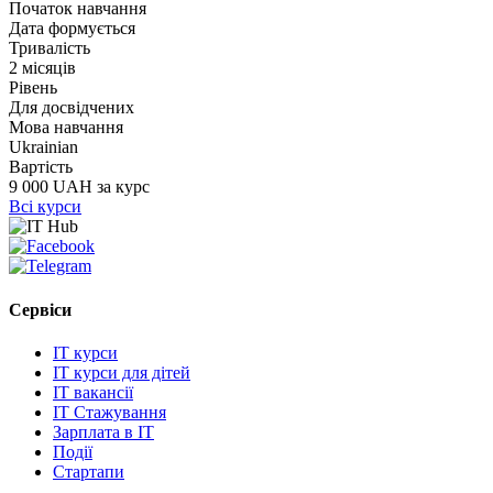
Початок навчання
Дата формується
Тривалість
2 місяців
Рівень
Для досвідчених
Мова навчання
Ukrainian
Вартість
9 000 UAH за курс
Всі курси
Сервіси
IT курси
IT курси для дітей
IT вакансії
IT Стажування
Зарплата в IT
Події
Стартапи