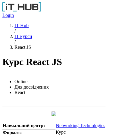
Перейти до основного вмісту
Login
IT Hub
/
IT курси
/
React JS
Курс React JS
Online
Для досвідчених
React
Навчальний центр:
Networking Technologies
Курс
Формат: