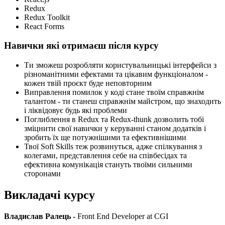
Redux
Redux Toolkit
React Forms
Навички які отримаєш після курсу
Ти зможеш розробляти користувальницькі інтерфейси з
різноманітними ефектами та цікавим функціоналом -
кожен твій проєкт буде неповторним
Виправлення помилок у коді стане твоїм справжнім
талантом - ти станеш справжнім майстром, що знаходить
і ліквідовує будь які проблеми
Поглиблення в Redux та Redux-thunk дозволить тобі
зміцнити свої навички у керуванні станом додатків і
зробить їх ще потужнішими та ефективнішими
Твої Soft Skills теж розвинуться, адже спілкування з
колегами, представлення себе на співбесідах та
ефективна комунікація стануть твоїми сильними
сторонами
Викладачі курсу
Владислав Ралець -
Front End Developer at CGI