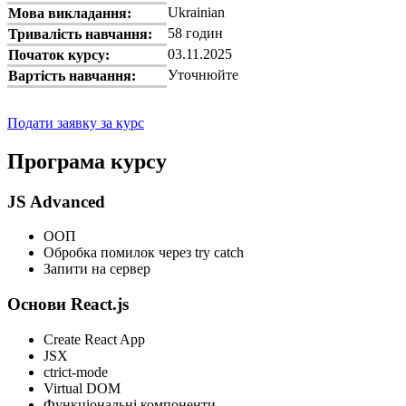
Ukrainian
Мова викладання:
58 годин
Тривалість навчання:
03.11.2025
Початок курсу:
Уточнюйте
Вартість навчання:
Подати заявку за курс
Програма курсу
JS Advanced
ООП
Обробка помилок через try catch
Запити на сервер
Основи React.js
Create React App
JSX
ctrict-mode
Virtual DOM
Функціональні компоненти