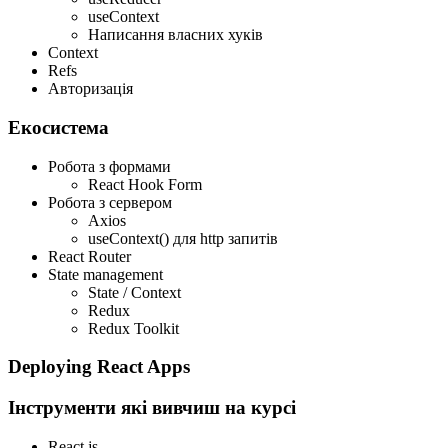
useContext
Написання власних хуків
Context
Refs
Авторизація
Екосистема
Робота з формами
React Hook Form
Робота з сервером
Axios
useContext() для http запитів
React Router
State management
State / Context
Redux
Redux Toolkit
Deploying React Apps
Інструменти які вивчиш на курсі
React.js