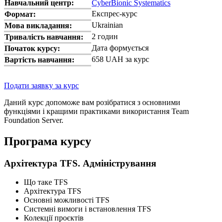
Навчальний центр:
CyberBionic Systematics
Експрес-курс
Формат:
Ukrainian
Мова викладання:
2 годин
Тривалість навчання:
Дата формується
Початок курсу:
658 UAH за курс
Вартість навчання:
Подати заявку за курс
Даний курс допоможе вам розібратися з основними
функціями і кращими практиками використання Team
Foundation Server.
Програма курсу
Архітектура TFS. Адміністрування
Що таке TFS
Архітектура TFS
Основні можливості TFS
Системні вимоги і встановлення TFS
Колекції проєктів