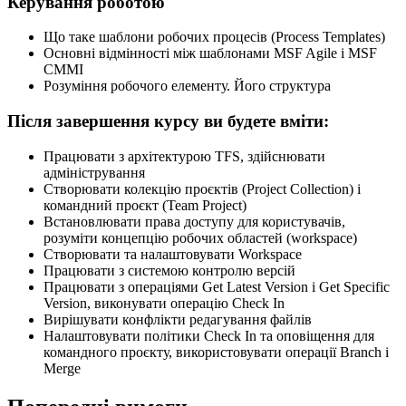
Керування роботою
Що таке шаблони робочих процесів (Process Templates)
Основні відмінності між шаблонами MSF Agile i MSF
CMMI
Розуміння робочого елементу. Його структура
Після завершення курсу ви будете вміти:
Працювати з архітектурою TFS, здійснювати
адміністрування
Створювати колекцію проєктів (Project Collection) і
командний проєкт (Team Project)
Встановлювати права доступу для користувачів,
розуміти концепцію робочих областей (workspace)
Створювати та налаштовувати Workspace
Працювати з системою контролю версій
Працювати з операціями Get Latest Version і Get Specific
Version, виконувати операцію Check In
Вирішувати конфлікти редагування файлів
Налаштовувати політики Check In та оповіщення для
командного проєкту, використовувати операції Branch і
Merge