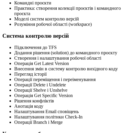
Командні проєкти
Практика: створення колекції проєктів і командного
проєкта
Моделі систем контролю версій
Розуміння робочої області (workspace)
Система контролю версій
Підключення до TFS
Додання рішення (solution) до командного проєкту
Створення і налаштування робочої області
Операція Get Latest Version
Внесення змін в систему контролю вихідного коду
Перегляд історії
Операції переміщення і переіменування
Операції Delete i Undelete
Операції Shelve i Unshelve
Операція Get Specific Version
Рішення конфліктів
Анотація коду
Налаштування Email сповіщень
Налаштування політики Check-In
Операції Branch i Merge