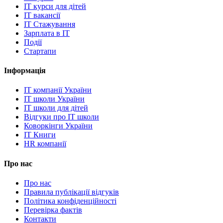
IT курси для дітей
IT вакансії
IT Стажування
Зарплата в IT
Події
Стартапи
Інформація
IT компанії України
IT школи України
IT школи для дітей
Відгуки про IT школи
Коворкінги України
IT Книги
HR компанії
Про нас
Про нас
Правила публікації відгуків
Політика конфіденційності
Перевірка фактів
Контакти