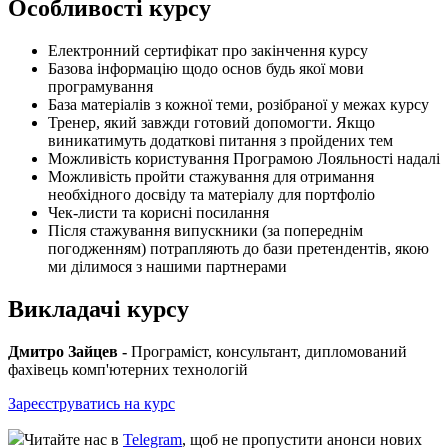
Особливості курсу
Електронний сертифікат про закінчення курсу
Базова інформацію щодо основ будь якої мови
програмування
База матеріалів з кожної теми, розібраної у межах курсу
Тренер, який завжди готовий допомогти. Якщо
виникатимуть додаткові питання з пройдених тем
Можливість користування Програмою Лояльності надалі
Можливість пройти стажування для отримання
необхідного досвіду та матеріалу для портфоліо
Чек-листи та корисні посилання
Після стажування випускники (за попереднім
погодженням) потрапляють до бази претендентів, якою
ми ділимося з нашими партнерами
Викладачі курсу
Дмитро Зайцев -
Програміст, консультант, дипломований
фахівець комп'ютерних технологій
Зареєструватись на курс
Читайте нас в
Telegram
, щоб не пропустити анонси нових