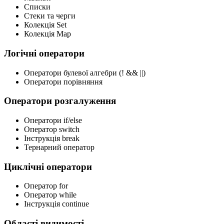
Списки
Стеки та черги
Колекція Set
Колекція Map
Логічні оператори
Оператори булевої алгебри (! && ||)
Оператори порівняння
Оператори розгалуження
Оператори if/else
Оператор switch
Інструкція break
Тернарний оператор
Циклічні оператори
Оператор for
Оператор while
Інструкція continue
Області видимості