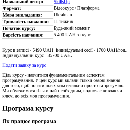
Навчальний центр:
SkillsUp
Відеокурс / Платформа
Формат:
Ukrainian
Мова викладання:
11 тижнів
Тривалість навчання:
Будь-який момент
Початок курсу:
5 490 UAH за курс
Вартість навчання:
Курс в записі - 5490 UAH, Індивідуальні сесії - 1700 UAH/год.,
Індивідуальний курс - 35700 UAH.
Подати заявку за курс
Ціль курсу - навчитися фундаментальним аспектам
програмування. У цей курс ми вклали тільки базові знання
для того, щоб почати шлях максимально просто та зрозуміло.
Ми обмежимося тільки най необхідним, водночас вивчаючи
ключі до всіх мов програмування.
Програма курсу
Як працює програма