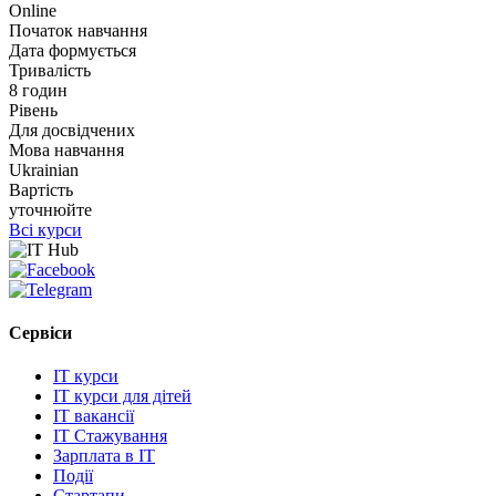
Online
Початок навчання
Дата формується
Тривалість
8 годин
Рівень
Для досвідчених
Мова навчання
Ukrainian
Вартість
уточнюйте
Всі курси
Сервіси
IT курси
IT курси для дітей
IT вакансії
IT Стажування
Зарплата в IT
Події
Стартапи