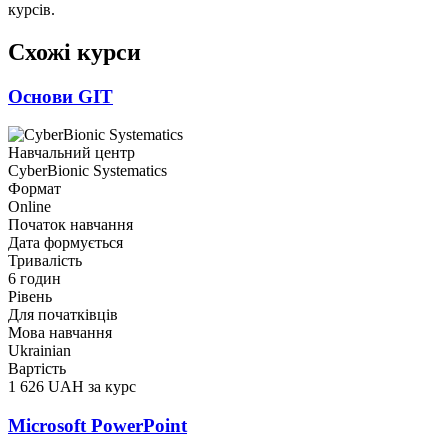
курсів.
Схожі курси
Основи GIT
Навчальний центр
CyberBionic Systematics
Формат
Online
Початок навчання
Дата формується
Тривалість
6 годин
Рівень
Для початківців
Мова навчання
Ukrainian
Вартість
1 626 UAH за курс
Microsoft PowerPoint