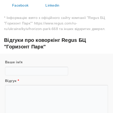
Facebook
Linkedin
* Інформацію взято з офіційного сайту компанії "Regus БЦ
"Горизонт Парк"" https://www.regus.com/ru-
ru/ukraine/kyiv/horizon-park-668 та інших відкритих джерел.
Відгуки про коворкінг Regus БЦ
"Горизонт Парк"
Ваше ім'я
Відгук
*