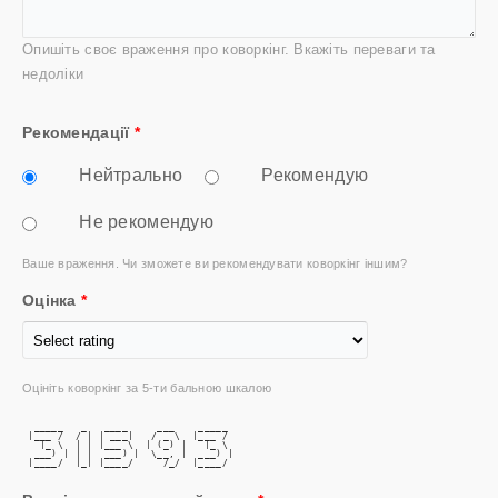
Опишіть своє враження про коворкінг. Вкажіть переваги та
недоліки
Рекомендації
*
Нейтрально
Рекомендую
Не рекомендую
Ваше враження. Чи зможете ви рекомендувати коворкінг іншим?
Оцінка
*
Оцініть коворкінг за 5-ти бальною шкалою
  _____   _   ____     ___    _____ 
 |___ /  / | | ___|   / _ \  |___ / 
   |_ \  | | |___ \  | (_) |   |_ \ 
  ___) | | |  ___) |  \__, |  ___) |
 |____/  |_| |____/     /_/  |____/ 