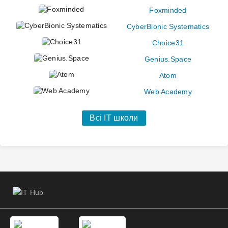
Foxminded
CyberBionic Systematics
Choice31
Genius.Space
Atom
Web Academy
Всі IT школи