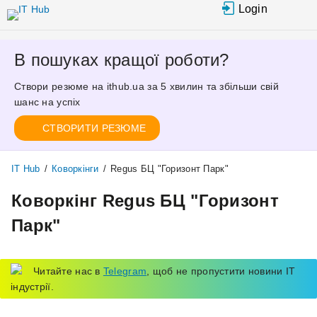
Перейти
Login
до
основного
вмісту
В пошуках кращої роботи?
Створи резюме на ithub.ua за 5 хвилин та збільши свій
шанс на успіх
СТВОРИТИ РЕЗЮМЕ
IT Hub
/
Коворкінги
/
Regus БЦ "Горизонт Парк"
Коворкінг Regus БЦ "Горизонт
Парк"
Читайте нас в
Telegram
, щоб не пропустити новини IT
індустрії.