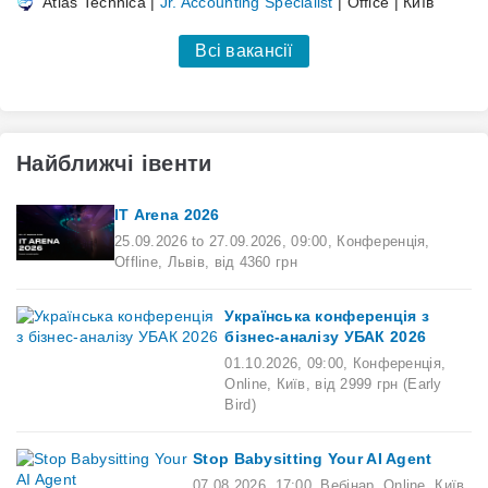
Atlas Technica |
Jr. Accounting Specialist
| Office | Київ
Всі вакансії
Найближчі івенти
ІТ Arena 2026
25.09.2026
to
27.09.2026
,
09:00
,
Конференція,
Offline,
Львів,
від 4360 грн
Українська конференція з
бізнес-аналізу УБАК 2026
01.10.2026
,
09:00
,
Конференція,
Online,
Київ,
від 2999 грн (Early
Bird)
Stop Babysitting Your AI Agent
07.08.2026
,
17:00
,
Вебінар,
Online,
Київ,