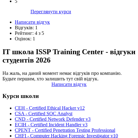
5
Переглянути курси
Написати відгук
Відгуків:
1
Рейтинг:
4
з
5
Оцінок:
1
IT школа ISSP Training Center - відгуки
студентів 2026
На жаль, на даний момент немає відгуків про компанію.
Будьте першим, хто залишить тут свій відгук.
Написати відгук
Курси школи
CEH - Certified Ethical Hacker v12
CSA - Certified SOC Analyst
CND - Certified Network Defender v3
ECIH - Certified Incident Handler v3
CPENT - Certified Penetration Testing Professional
CHFI - Computer Hacking Forensic Investigator v10