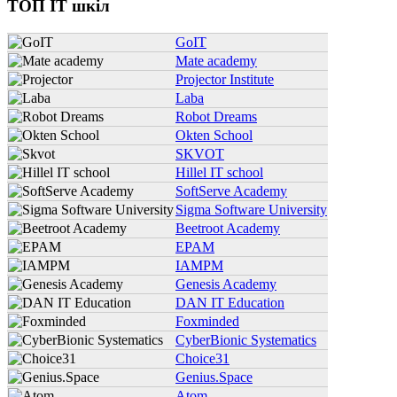
ТОП IT шкіл
GoIT
Mate academy
Projector Institute
Laba
Robot Dreams
Okten School
SKVOT
Hillel IT school
SoftServe Academy
Sigma Software University
Beetroot Academy
EPAM
IAMPM
Genesis Academy
DAN IT Education
Foxminded
CyberBionic Systematics
Choice31
Genius.Space
Atom