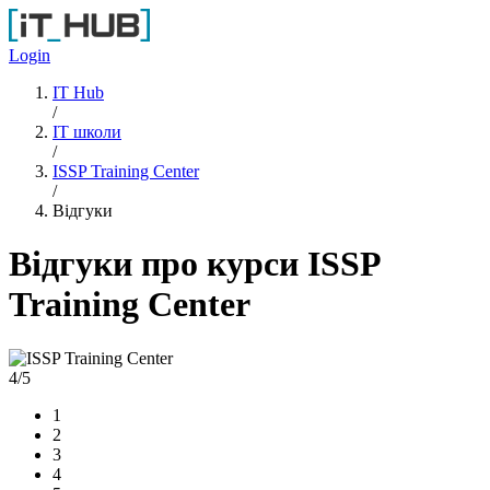
Перейти до основного вмісту
Login
IT Hub
/
IT школи
/
ISSP Training Center
/
Відгуки
Відгуки про курси ISSP
Training Center
4
/5
1
2
3
4