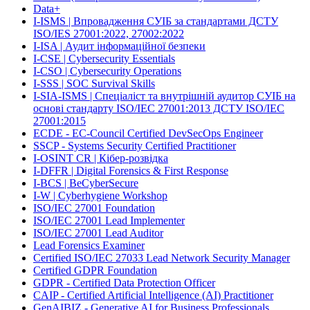
Data+
I-ISMS | Впровадження СУІБ за стандартами ДСТУ
ISO/IES 27001:2022, 27002:2022
I-ISA | Аудит інформаційної безпеки
I-CSE | Cybersecurity Essentials
I-CSO | Cybersecurity Operations
I-SSS | SOC Survival Skills
I-SIA-ISMS | Спеціаліст та внутрішній аудитор СУІБ на
основі стандарту ISO/IEC 27001:2013 ДСТУ ISO/IEC
27001:2015
ECDE - EC-Council Certified DevSecOps Engineer
SSCP - Systems Security Certified Practitioner
I-OSINT CR | Кібер-розвідка
I-DFFR | Digital Forensics & First Response
I-BCS | BeCyberSecure
I-W | Cyberhygiene Workshop
ISO/IEC 27001 Foundation
ISO/IEC 27001 Lead Implementer
ISO/IEC 27001 Lead Auditor
Lead Forensics Examiner
Certified ISO/IEC 27033 Lead Network Security Manager
Certified GDPR Foundation
GDPR - Certified Data Protection Officer
CAIP - Certified Artificial Intelligence (AI) Practitioner
GenAIBIZ - Generative AI for Business Professionals