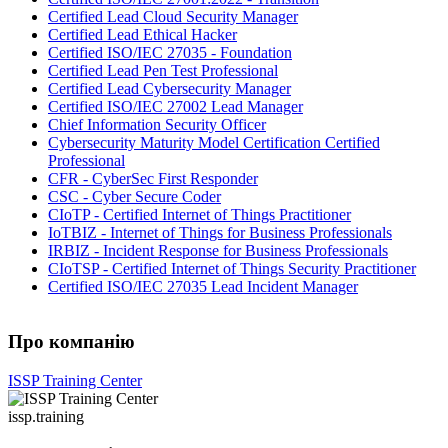
Certified Lead Cloud Security Manager
Certified Lead Ethical Hacker
Certified ISO/IEC 27035 - Foundation
Certified Lead Pen Test Professional
Certified Lead Cybersecurity Manager
Certified ISO/IEC 27002 Lead Manager
Chief Information Security Officer
Cybersecurity Maturity Model Certification Certified
Professional
CFR - CyberSec First Responder
CSC - Cyber Secure Coder
CIoTP - Certified Internet of Things Practitioner
IoTBIZ - Internet of Things for Business Professionals
IRBIZ - Incident Response for Business Professionals
CIoTSP - Certified Internet of Things Security Practitioner
Certified ISO/IEC 27035 Lead Incident Manager
Про компанію
ISSP Training Center
issp.training