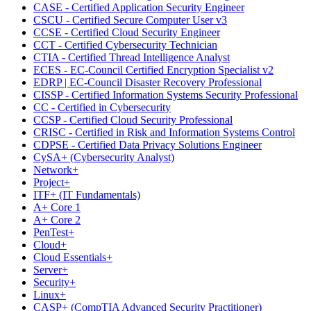
CASE - Certified Application Security Engineer
CSCU - Certified Secure Computer User v3
CCSE - Certified Cloud Security Engineer
CCT - Certified Cybersecurity Technician
CTIA - Certified Thread Intelligence Analyst
ECES - EC-Council Certified Encryption Specialist v2
EDRP | EC-Council Disaster Recovery Professional
CISSP - Certified Information Systems Security Professional
CC - Certified in Cybersecurity
CCSP - Certified Cloud Security Professional
CRISC - Certified in Risk and Information Systems Control
CDPSE - Certified Data Privacy Solutions Engineer
CySA+ (Cybersecurity Analyst)
Network+
Project+
ITF+ (IT Fundamentals)
A+ Core 1
A+ Core 2
PenTest+
Cloud+
Cloud Essentials+
Server+
Security+
Linux+
CASP+ (CompTIA Advanced Security Practitioner)