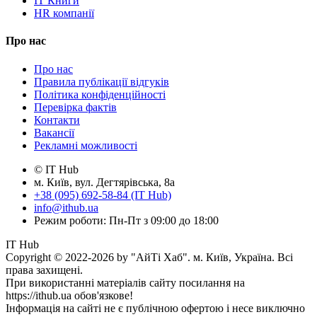
IT Книги
HR компанії
Про нас
Про нас
Правила публікації відгуків
Політика конфіденційності
Перевірка фактів
Контакти
Вакансії
Рекламні можливості
© IT Hub
м. Київ, вул. Дегтярівська, 8а
+38 (095) 692-58-84 (IT Hub)
info@ithub.ua
Режим роботи: Пн-Пт з 09:00 до 18:00
IT Hub
Copyright © 2022-2026 by "АйТі Хаб". м. Київ, Україна. Всі
права захищені.
При використанні матеріалів сайту посилання на
https://ithub.ua обов'язкове!
Інформація на сайті не є публічною офертою і несе виключно