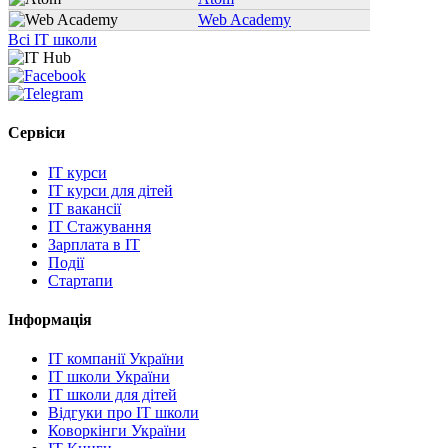
Web Academy
Всі IT школи
Сервіси
IT курси
IT курси для дітей
IT вакансії
IT Стажування
Зарплата в IT
Події
Стартапи
Інформація
IT компанії України
IT школи України
IT школи для дітей
Відгуки про IT школи
Коворкінги України