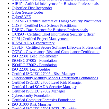
AIBIZ - Artificial Intelligence for Business Professionals
CyberSec First Responder
Cyber Secure Coder
CyberSAFE
CIoTSP - Certified Internet of Things Security Practitioner
CDSP - Certified Data Science Practitioner
DSBIZ - Data Science for Business Professionals
C|CISO - Certified Chief Information Security Officer
CPM | Certified Project Management
ICS/SCADA Cybersecurity
CSSLP - Certified Secure Software Lifecycle Professional
CGRC - Governance, Risk and Compliance Certification
ISO 22301 Lead Implementer
ISO/IEC 27005 - Foundation
ISO/IEC 27002 - Foundation
ISO 22301 Lead Auditor
Certified ISO/IEC 27005 - Risk Manager
Cybersecurity Maturity Model Certification Foundations
Certified ISO/IEC 27005 Lead Risk Manager
Certified Lead SCADA Security Manager
Certified ISO/IEC 27002 Manager
Cybersecurity Foundation
Certified Computer Forensics Foundation
ISO 31000 Risk Manager
Certified ISO/IEC 27001:2022 - Transition