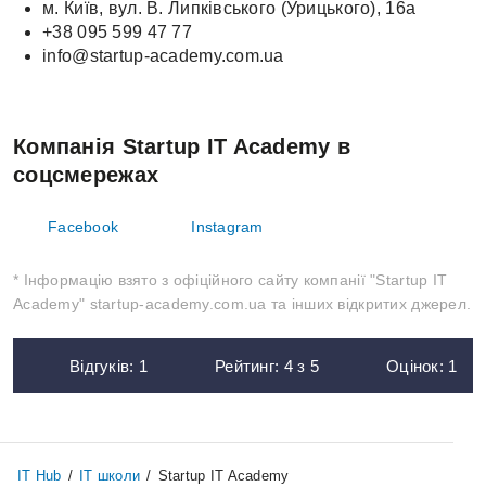
м. Київ, вул. В. Липківського (Урицького), 16а
+38 095 599 47 77
info@startup-academy.com.ua
Компанія Startup IT Academy в
соцсмережах
Facebook
Instagram
* Інформацію взято з офіційного сайту компанії "Startup IT
Academy" startup-academy.com.ua та інших відкритих джерел.
Відгуків:
1
Рейтинг:
4
з
5
Оцінок:
1
IT Hub
/
IT школи
/
Startup IT Academy