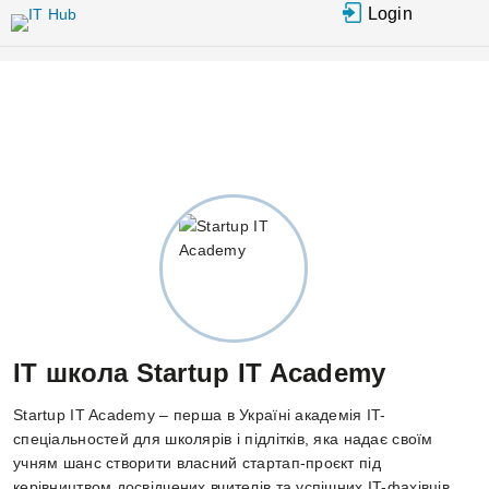
Перейти
Login
до
основного
вмісту
IT школа Startup IT Academy
Startup IT Academy – перша в Україні академія IT-
спеціальностей для школярів і підлітків, яка надає своїм
учням шанс створити власний стартап-проєкт під
керівництвом досвідчених вчителів та успішних IT-фахівців.