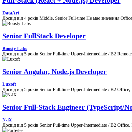
Full-Stack (React + Node.js) Developer
DataArt
Досвід від 4 років
Middle, Senior
Full-time
Не має значення
Offic
Senior FullStack Developer
Boosty Labs
Досвід від 5 років
Senior
Full-time
Upper-Intermediate / B2
Remote
Senior Angular, Node.js Developer
Luxoft
Досвід від 5 років
Senior
Full-time
Upper-Intermediate / B2
Office,
Senior Full-Stack Engineer (TypeScript/N
N-iX
Досвід від 5 років
Senior
Full-time
Upper-Intermediate / B2
Office,