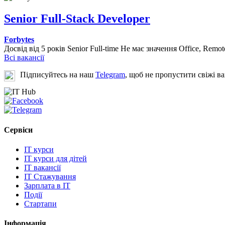
Senior Full-Stack Developer
Forbytes
Досвід від 5 років
Senior
Full-time
Не має значення
Office, Remot
Всі вакансії
Підписуйтесь на наш
Telegram
, щоб не пропустити свіжі ва
Сервіси
IT курси
IT курси для дітей
IT вакансії
IT Стажування
Зарплата в IT
Події
Стартапи
Інформація