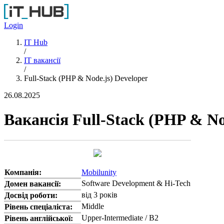
Перейти до основного вмісту
Login
IT Hub
/
IT вакансії
/
Full-Stack (PHP & Node.js) Developer
26.08.2025
Вакансія Full-Stack (PHP & No
Компанія:
Mobilunity
Software Development & Hi-Tech
Домен вакансії:
від 3 років
Досвід роботи:
Middle
Рівень спеціаліста:
Upper-Intermediate / B2
Рівень англійської: