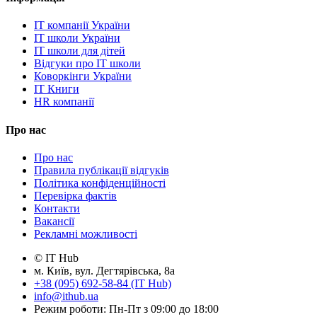
IT компанії України
IT школи України
IT школи для дітей
Відгуки про IT школи
Коворкінги України
IT Книги
HR компанії
Про нас
Про нас
Правила публікації відгуків
Політика конфіденційності
Перевірка фактів
Контакти
Вакансії
Рекламні можливості
© IT Hub
м. Київ, вул. Дегтярівська, 8а
+38 (095) 692-58-84 (IT Hub)
info@ithub.ua
Режим роботи: Пн-Пт з 09:00 до 18:00